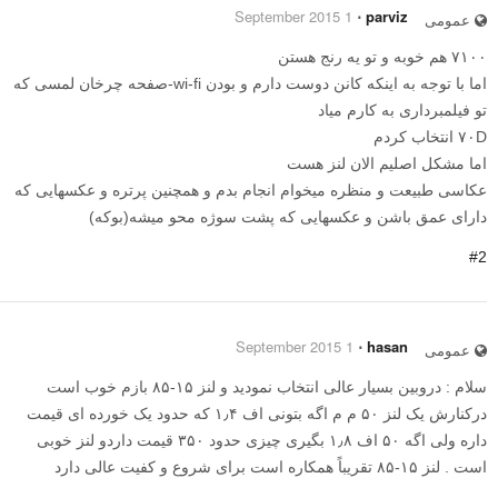
1 September 2015
⋅
parviz
عمومی
۷۱۰۰ هم خوبه و تو یه رنج هستن
اما با توجه به اینکه کانن دوست دارم و بودن wi-fi-صفحه چرخان لمسی که
تو فیلمبرداری به کارم میاد
۷۰D انتخاب کردم
اما مشکل اصلیم الان لنز هست
عکاسی طبیعت و منظره میخوام انجام بدم و همچنین پرتره و عکسهایی که
دارای عمق باشن و عکسهایی که پشت سوژه محو میشه(بوکه)
#2
1 September 2015
⋅
hasan
عمومی
سلام : دروبین بسیار عالی انتخاب نمودید و لنز ۱۵-۸۵ بازم خوب است
درکنارش یک لنز ۵۰ م م اگه بتونی اف ۱٫۴ که حدود یک خورده ای قیمت
داره ولی اگه ۵۰ اف ۱٫۸ بگیری چیزی حدود ۳۵۰ قیمت داردو لنز خوبی
است . لنز ۱۵-۸۵ تقریباً همکاره است برای شروع و کفیت عالی دارد