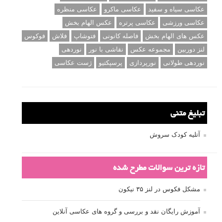
عکاسی سیاه و سفید
عکاسی ماکرو
عکاسی منظره
عکاسی ورزشی
عکاسی پرتره
عکس الهام بخش
عکس های الهام بخش
فاصله کانونی
فتوشاپ
فلاش
فوکوس
لنز دوربین
مجموعه عکس
نقاشی با نور
نوردهی
نوردهی طولانی
نورپردازی
پرسپکتیو
ژست عکاسی
تبلیغ متنی
آتلیه کودک سروش
تازه ترین سوالات مطرح شده
مشکل فکوس در لنز ۳۵ نیکون
آموزش رایگان نقد و بررسی و گروه های عکاسی آنلاین