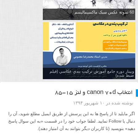
60 نمونه عکس سبک ماکسیمالیسم
وبینار دوره جامع آموزش تركيب بندي عكاسي (فیلم
ضبط شده)
انتخاب canon 70d و لنز ۱۵-۸۵
نوشته شده در ۱۰ شهریور ۱۳۹۴
اگر مایلید تا از پاسخ ها به این پرسش از طریق ایمیل مطلع شوید، آن را
دنبال یا Follow نمایید. لطفا جواب خود را در قسمت «به این سوال پاسخ
دهید» بنویسید (تا کاربران دیگر بتوانند به آن امتیاز دهند).