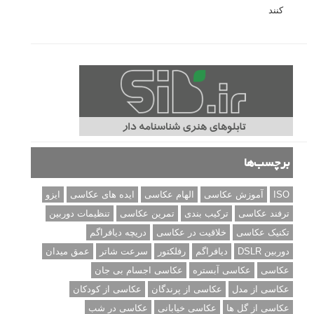
کنند
برچسب‌ها
ISO
آموزش عکاسی
الهام عکاسی
ایده های عکاسی
ایزو
ترفند عکاسی
ترکیب بندی
تمرین عکاسی
تنظیمات دوربین
تکنیک عکاسی
خلاقیت در عکاسی
دریچه دیافراگم
دوربین DSLR
دیافراگم
رفلکتور
سرعت شاتر
عمق میدان
عکاسی
عکاسی آبستره
عکاسی اجسام بی جان
عکاسی از مدل
عکاسی از پرندگان
عکاسی از کودکان
عکاسی از گل ها
عکاسی خیابانی
عکاسی در شب