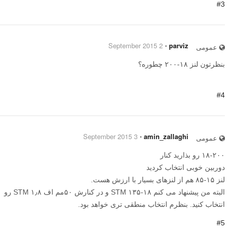
#3
2 September 2015
⋅
parviz
عمومی
بنظرتون لنز ۱۸-۲۰۰ چطوره؟
#4
3 September 2015
⋅
amin_zallaghi
عمومی
۱۸-۲۰۰ رو بذارید کنار
دوربین خوبی انتخاب کردید
لنز ۱۵-۸۵ هم از لنزهای بسیار با ارزش هست.
البته من پیشنهاد می کنم ۱۸-۱۳۵ STM و در کنارش ۵۰مم اف ۱٫۸ STM رو
انتخاب کنید. بنظرم انتخاب منطقی تری خواهد بود.
#5