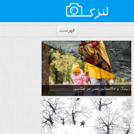
فهرست
دیپتیک و جاکستا‌پوزیشن در عکاسی