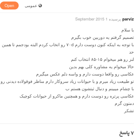
عمومی
Open
parviz
پرسیده 1 September 2015
با سلام
تصمیم گرفتم یه دوربین خوب بگیرم
با توجه به اینکه کنون دوست دارم ۷۰d رو اتخاب کردم البته بودجمم تا همین
حد
لنز رو هم میخوام ۱۵-۸۵ انتخاب کنم
حالا میخوام یه مشاوره کلی بهم بدین
عکاسی رو واقعا دوست دارم و واسه دلم عکس میگیرم
تو طبیعت زیاد میرم و با حیوانات زیاد سروکار دارم مناظر فوقولاده دیدنی رو
با چشام میبینم و دنبال ثبتشون هستم ب
عکاسی پرتره رو دوست دارم و همچنین ماکرو از حیوانات کوچیک
دمتون گرم
تشکر
7
پاسخ