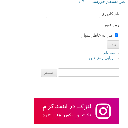
غیر مستقیم خورشید …..?
→
نام کاربری
رمز عبور
مرا به خاطر بسپار
ثبت نام
بازیابی رمز عبور
جستجو یرای: