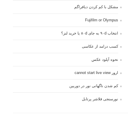
مشکل با کم کردن دیافراگم
Fujifilm or Olympus
انتخاب ۹۰d به جای ۸۰d یا خرید لنز؟
کسب درامد از عکاسی
نحوه آپلود عکس
ارور cannot start live view
کم شدن ناگهانی نور در دوربین
نورسنجی فلاشر پرتابل
کپی رایت © 2014 - 2021 لنزک - ذکر مطالب لنزک در رسانه های چاپی مستلزم کسب