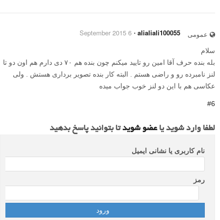
6 September 2015
⋅
alialiali100055
عمومی
سلام
بله بنده حرف آقا امین رو تایید میکنم چون بنده هم ۷۰ دی دارم هم اون دو تا
لنز نامبرده رو و راضی هستم . البته کار بنده تصویر برداری هستش . ولی
عکاسی هم با این دو لنز خوب جواب میده
#6
لطفا وارد شوید یا
عضو شوید
تا بتوانید پاسخ بدهید
نام کاربری یا نشانی ایمیل
رمز