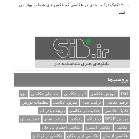
۲۰ تکنیک ترکیب بندی در عکاسی که عکس های شما را بهتر می
کنند
برچسب‌ها
ISO
آموزش عکاسی
الهام عکاسی
ایده های عکاسی
ایزو
ترفند عکاسی
ترکیب بندی
تمرین عکاسی
تنظیمات دوربین
تکنیک عکاسی
خلاقیت در عکاسی
دریچه دیافراگم
دوربین DSLR
دیافراگم
رفلکتور
سرعت شاتر
عمق میدان
عکاسی
عکاسی آبستره
عکاسی اجسام بی جان
عکاسی از مدل
عکاسی از پرندگان
عکاسی از کودکان