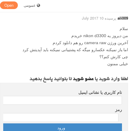
عمومی
Open
ali009
پرسیده 10 July 2017
سلام
من دیروز یه nikon d3300 خریدم
آخرین ورژن camera raw رو هم دانلود کردم
اما ‍باز نمیکنه عکسارو میگه که ‍‍‍‍‍پشتیبانی نمیکنه باید آپدیتش کرد
چی کارش کنم؟؟
خیلی ممنون
لطفا وارد شوید یا
عضو شوید
تا بتوانید پاسخ بدهید
نام کاربری یا نشانی ایمیل
رمز