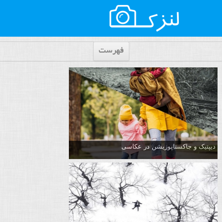
فهرست
دیپتیک و جاکستا‌پوزیشن در عکاسی