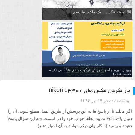
60 نمونه عکس سبک ماکسیمالیسم
وبینار دوره جامع آموزش تركيب بندي عكاسي (فیلم
ضبط شده)
باز نکردن عکس های nikon d3300
نوشته شده در ۱۹ تیر ۱۳۹۶
اگر مایلید تا از پاسخ ها به این پرسش از طریق ایمیل مطلع شوید، آن را
دنبال یا Follow نمایید. لطفا جواب خود را در قسمت «به این سوال پاسخ
دهید» بنویسید (تا کاربران دیگر بتوانند به آن امتیاز دهند).