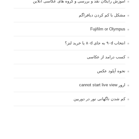
آموزش رایگان نقد و بررسی و گروه های عکاسی آنلاین
مشکل با کم کردن دیافراگم
Fujifilm or Olympus
انتخاب ۹۰d به جای ۸۰d یا خرید لنز؟
کسب درامد از عکاسی
نحوه آپلود عکس
ارور cannot start live view
کم شدن ناگهانی نور در دوربین
نورسنجی فلاشر پرتابل