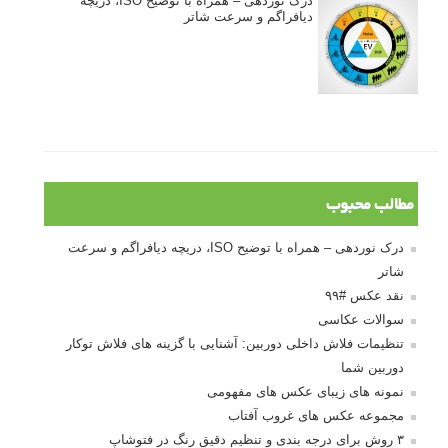
درک نوردهی – همراه با توضیح ISO، دریچه
دیافراگم و سرعت شاتر
مطالب محبوب
درک نوردهی – همراه با توضیح ISO، دریچه دیافراگم و سرعت
شاتر
نقد عکس #۹۹
سوالات عکاسی
تنظیمات فلاش داخلی دوربین: آشنایی با گزینه های فلاش توکار
دوربین شما
نمونه های زیبای عکس های مفهومی
مجموعه عکس های غروب آفتاب
۳ روش برای درجه بندی و تنظیم دقیق رنگ در فتوشاپ