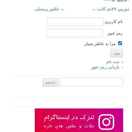
دوربین ۷۷دی کانت
→
←
عکس پرسنلی
نام کاربری
رمز عبور
مرا به خاطر بسپار
ثبت نام
بازیابی رمز عبور
جستجو یرای: