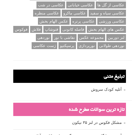
عکاسی از گل ها
عکاسی خیابانی
عکاسی در شب
عکاسی سیاه و سفید
عکاسی ماکرو
عکاسی منظره
عکاسی ورزشی
عکاسی پرتره
عکس الهام بخش
عکس های الهام بخش
فاصله کانونی
فتوشاپ
فلاش
فوکوس
لنز دوربین
مجموعه عکس
نقاشی با نور
نوردهی
نوردهی طولانی
نورپردازی
پرسپکتیو
ژست عکاسی
تبلیغ متنی
آتلیه کودک سروش
تازه ترین سوالات مطرح شده
مشکل فکوس در لنز ۳۵ نیکون