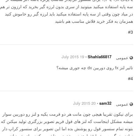
سه پایه استفاده میکنید میتونید از سری بدون لرزه گیر بخرید که ارزون تر هم
در میاد چون وقتی از سه پایه استفاده میکنید باید لرزه گیر رو خاموش کنید
همزمان به فکر خرید فلاش مناسب هم باشید
#3
19 July 2015
⋅
Shahla66817
عمومی
تاثیر لنز fx روی دوربین dx چه جوری میشه؟
#4
20 July 2015
⋅
sam32
عمومی
برای نیکون تقریبا هیچی چون مانت هر دو فرمت یکیه و لنز رو دوربین سوار
میشه مشکل اینجاست که لنز های فول فریم تصویر بزرگتری تولید میکنن که
بتونه تمام سنسور فول رو پوشش بده اما این تصویر برای سنسور کراپ دار
زیادی بزرگه پس شما فقط هزینه بیشتری پرداخت میکنید برای خرید لنز