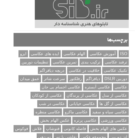
برچسب‌ها
ISO
آموزش عکاسی
الهام عکاسی
ایده های عکاسی
ایزو
ترفند عکاسی
ترکیب بندی
تمرین عکاسی
تنظیمات دوربین
تکنیک عکاسی
خلاقیت در عکاسی
دریچه دیافراگم
دوربین DSLR
دیافراگم
رفلکتور
سرعت شاتر
عمق میدان
عکاسی
عکاسی آبستره
عکاسی اجسام بی جان
عکاسی از مدل
عکاسی از پرندگان
عکاسی از کودکان
عکاسی از گل ها
عکاسی خیابانی
عکاسی در شب
عکاسی سیاه و سفید
عکاسی ماکرو
عکاسی منظره
عکاسی ورزشی
عکاسی پرتره
عکس الهام بخش
عکس های الهام بخش
فاصله کانونی
فتوشاپ
فلاش
فوکوس
لنز دوربین
مجموعه عکس
نقاشی با نور
نوردهی