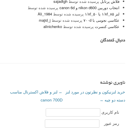
فلاش پرتابل
پرسیده شده توسط
sajadtgh
انتخاب دوربین nikon d600 و canon 6d
پرسیده شده توسط
لنز ۸۵_۱/۸f یا ۵۰_۱/۸f
پرسیده شده توسط
Ali_1984
عکاسی نجومی با ۷۰۰d
پرسیده شده توسط
majid_j
عکاسی کنسرت
پرسیده شده توسط
alinichenko
دنبال کنندگان
ناوبری نوشته
خرید لنزنیکون و نظرتون در مورد لنز
←
لنز و فلاش اکسترنال مناسب
دسته دو چیه
→
canon 700D
نام کاربری
رمز عبور