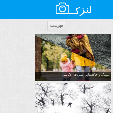
فهرست
دیپتیک و جاکستا‌پوزیشن در عکاسی