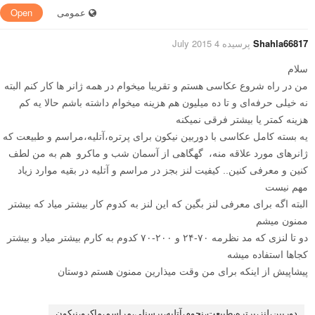
عمومی
Open
Shahla66817
پرسیده 4 July 2015
سلام
من در راه شروع عکاسی هستم و تقریبا میخوام در همه ژانر ها کار کنم البته
نه خیلی حرفه‌ای و تا ده میلیون هم هزینه میخوام داشته باشم حالا یه کم
هزینه کمتر یا بیشتر فرقی نمیکنه
یه بسته کامل عکاسی با دوربین نیکون برای پرتره،آتلیه،مراسم و طبیعت که
ژانرهای مورد علاقه منه، گهگاهی از آسمان شب و ماکرو هم به من لطف
کنین و معرفی کنین.. کیفیت لنز بجز در مراسم و آتلیه در بقیه موارد زیاد
مهم نیست
البته اگه برای معرفی لنز بگین که این لنز به کدوم کار بیشتر میاد که بیشتر
ممنون میشم
دو تا لنزی که مد نظرمه ۷۰-۲۴ و ۲۰۰-۷۰ کدوم به کارم بیشتر میاد و بیشتر
کجاها استفاده میشه
پیشاپیش از اینکه برای من وقت میذارین ممنون هستم دوستان
دوربین،لنز،پرتره،طبیعت،نجوم،آتلیه،پرسنلی،مراسم،ماکرو،نیکون