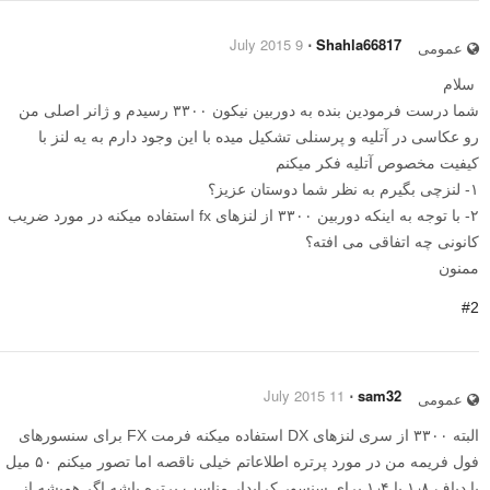
9 July 2015
⋅
Shahla66817
عمومی
سلام
شما درست فرمودین بنده به دوربین نیکون ۳۳۰۰ رسیدم و ژانر اصلی من
رو عکاسی در آتلیه و پرسنلی تشکیل میده با این وجود دارم به یه لنز با
کیفیت مخصوص آتلیه فکر میکنم
۱- لنزچی بگیرم به نظر شما دوستان عزیز؟
۲- با توجه به اینکه دوربین ۳۳۰۰ از لنزهای fx استفاده میکنه در مورد ضریب
کانونی چه اتفاقی می افته؟
ممنون
#2
11 July 2015
⋅
sam32
عمومی
البته ۳۳۰۰ از سری لنزهای DX استفاده میکنه فرمت FX برای سنسورهای
فول فریمه من در مورد پرتره اطلاعاتم خیلی ناقصه اما تصور میکنم ۵۰ میل
با دیاف ۱٫۸ یا ۱٫۴ برای سنسور کراپدار مناسب پرتره باشه اگر همیشه از