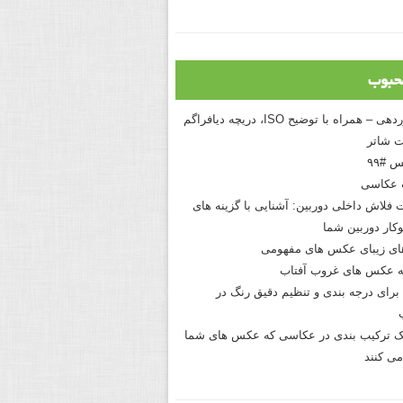
حبوب
درک نوردهی – همراه با توضیح ISO، دریچه دیافراگم
 شاتر
 #۹۹
 عکاسی
 فلاش داخلی دوربین: آشنایی با گزینه های
کار دوربین شما
های زیبای عکس های مفهومی
 عکس های غروب آفتاب
برای درجه بندی و تنظیم دقیق رنگ در
نیک ترکیب بندی در عکاسی که عکس های شما
می کنند