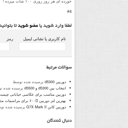
خورده ای هر روز روزی ۱۰۰ شات میزده !
#4
لطفا وارد شوید یا
عضو شوید
تا بتوانی
نام کاربری یا نشانی ایمیل
رمز
سوالات مرتبط
دوربین d5300
پرسیده شده توسط
انتخاب بین d5300 و d5500
پرسیده شده ت
دوربین مناسب برای عکاسی خیابانی چیست
بهترین لنز دوربین ۶۰۰D برای مراسمات مذهبی؟
دوربین کانن G7X Mark II
پرسیده شده تو
دنبال کنندگان