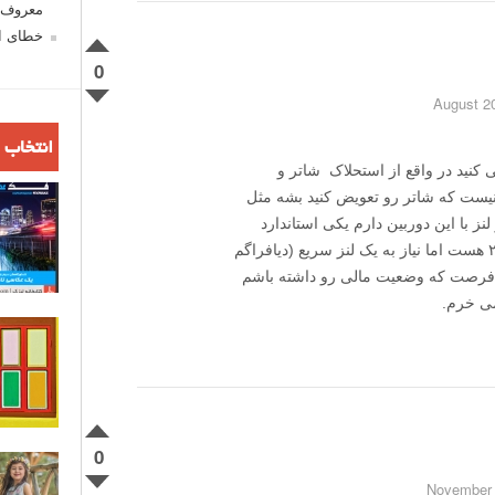
معروف ش
خطای اع
0
انتخاب 
شات صحبت می کنید در واقع از استحلاک شاتر و
یست که شاتر رو تعویض کنید بشه مثل
نز با این دوربین دارم یکی استاندارد
۱۸-۵۵ که روی دوربین بوده و دیگری ۵۵-۲۵۰ هست اما نیاز به یک لنز سریع (دیافراگم
 فرصت که وضعیت مالی رو داشته باشم
0