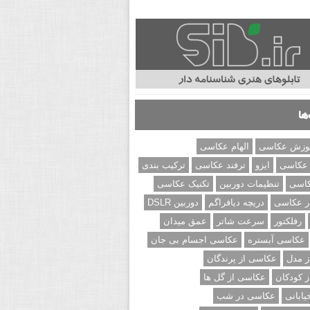
ها
وزش عکاسی
الهام عکاسی
 عکاسی
ایزو
ترفند عکاسی
ترکیب بندی
کاسی
تنظیمات دوربین
تکنیک عکاسی
ر عکاسی
دریچه دیافراگم
دوربین DSLR
رفلکتور
سرعت شاتر
عمق میدان
عکاسی آبستره
عکاسی اجسام بی جان
 مدل
عکاسی از پرندگان
 کودکان
عکاسی از گل ها
ابانی
عکاسی در شب