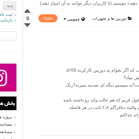
» بنویسید (تا کاربران دیگر بتوانند به آن امتیاز دهند).
ثبت نام
0
دوربین ها و تجهیزات
Open
عمومی
بازیابی
جستجو یرا
اولین سوال در مورد تعداد شات دوربین هست که اگر بخوام یه دوربین کارکرده d700
؟به سیستم دیگه ای صدمه نمیزنه؟رنگ
ول فریم که هم حالت واید رو داشته باشه
بخش های
و هم بتونم عکسهای پرتره خوبی ازش بگیریم والبته دیافراگم ۲٫۸ ثابت در هر فاصله
اند جداکنم
پروژه 
مصاحبه 
مسابقه