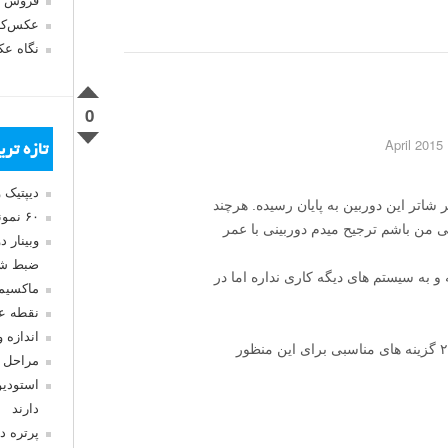
فروش 
عکس‌کا
نگاه ع
0
تازه تر
دیپتیک 
 شاتر این دوربین به پایان رسیده. هرچند
۶۰ نمونه عکس سبک ماکسیمالیسم
 من باشم ترجیح میدم دوربینی با عمر
وبینار 
ضبط شد
فکر کنم تو مایه ها ۴۵۰-۵۰۰ باشه و به سیستم های دیگه کاری نداره اما در
ماکسیم
نقطه ع
اندازه 
لنزهای ۲۴-۷۰ و ۷۰-۲۰۰ با دیافراگم ثابت ۲٫۸ گزینه های مناسبی برای این منظور
مراحل 
استودیو
دارند
پرتره د