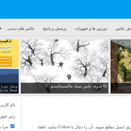
یش عکس
دوربین ها و تجهیزات
پرسش و پاسخ
عکس های دیدنی
60 نمونه عکس سبک ماکسیمالیسم
وبینار دور
ضبط شده)
نام کاربر
رمز عبور
مرا ب
اگر مایلید تا از پاسخ ها به این پرسش از طریق ایمیل مطلع شوید، آن را دنبال یا Follow نمایید. لطفا