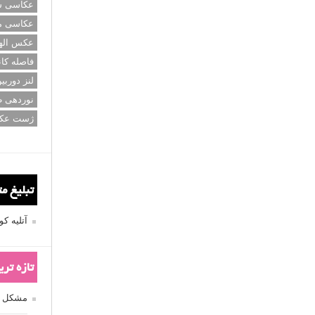
عکاسی سی
عکاسی م
عکس اله
فاصله کان
لنز دوربی
نوردهی ط
ژست عک
تبلیغ م
آتلیه 
تازه تر
مشکل فکوس