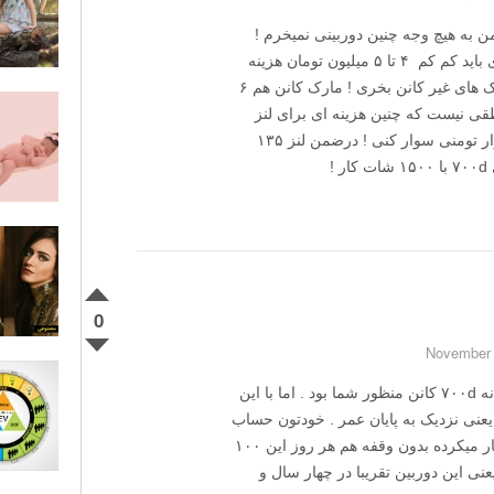
من به هیچ وجه چنین دوربینی نمیخرم !
درضمن شما لنز با اف ثابت ۲٫۸ بخوای بخری باید کم کم ۴ تا ۵ میلیون تومان هزینه
کنی برای ۲۴-۷۰ و یا ۷۰-۲۰۰ که بخوای مارک های غیر کانن بخری ! مارک کانن هم ۶
قی نیست که چنین هزینه ای برای لنز
انجام بدی و اون لنز را روی یک بدنه ۵۰۰ هزار تومنی سوار کنی ! درضمن لنز ۱۳۵
0
عذر میخوام من سوال رو دیدم فکر کردم بدنه ۷۰۰d کانن منظور شما بود . اما با این
 دوربین یعنی نزدیک به پایان عمر . خودتون حساب
کنید که اگر روزی ۱۰۰ شات با این دوربین کار میکرده بدون وقفه هم هر روز این ۱۰۰
 در سال میشه ۳۶۵۰۰ شات یعنی این دوربین تقریبا در چهار سال و