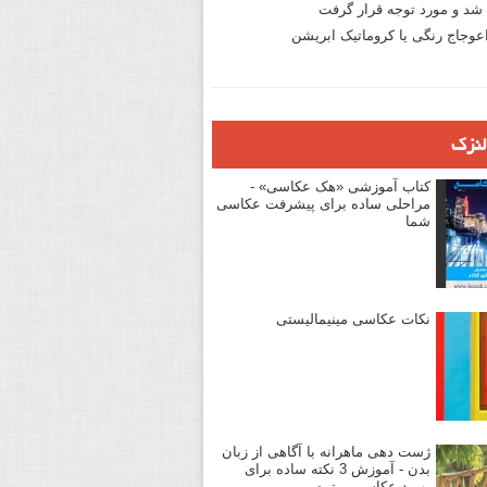
د و مورد توجه قرار گرفت
وجاج رنگی یا کروماتیک ابریشن
لنزک
کتاب آموزشی «هک عکاسی» -
مراحلی ساده برای پیشرفت عکاسی
شما
نکات عکاسی مینیمالیستی
ژست دهی ماهرانه با آگاهی از زبان
بدن - آموزش 3 نکته ساده برای
بهبود عکاسی پرتره