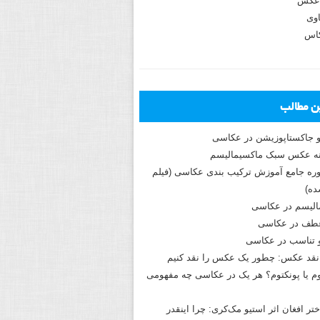
عکس
وی
کاس
ین مطالب
و جاکستا‌پوزیشن در عکاسی
دوره جامع آموزش ترکیب بندی عکاسی (فیلم
ه)
الیسم در عکاسی
طف در عکاسی
و تناسب در عکاسی
نقد عکس: چطور یک عکس را نقد کنیم
م یا پونکتوم؟ هر یک در عکاسی چه مفهومی
ختر افغان اثر استیو مک‌کری: چرا اینقدر