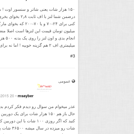
۱۵۰ هزار شات یعنی شاتر و سنسور اوت ! 
میلیون تومان قیمت این لنزها است اصلا منط
میلیمتری اف ۲ هم گزینه خوبیه ! اما نه برای ۷۰۰d با ۱۵۰۰ شات کار !
#3
عمومی
20 November 2015
⋅
msayber
حال باز هم ۱۵۰ هزار شات برای یک
شات رو میزده