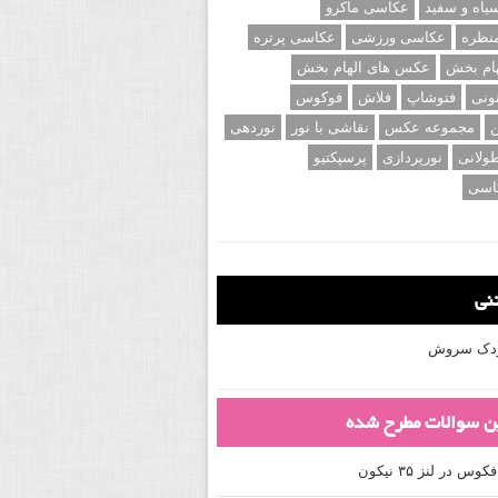
اه و سفید
عکاسی ماکرو
نظره
عکاسی ورزشی
عکاسی پرتره
ام بخش
عکس های الهام بخش
ونی
فتوشاپ
فلاش
فوکوس
ن
مجموعه عکس
نقاشی با نور
نوردهی
ولانی
نورپردازی
پرسپکتیو
اسی
تنی
کودک سروش
ین سوالات مطرح شده
 در لنز ۳۵ نیکون