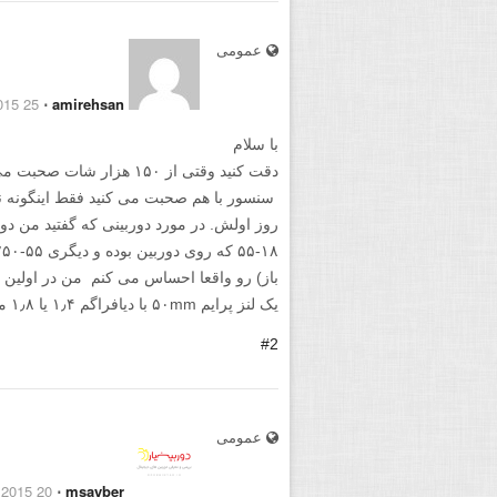
عمومی
25 August 2015
⋅
amirehsan
با سلام
دقت کنید وقتی از ۱۵۰ هزار 
سنسور با هم صحبت می کنید فقط اینگونه ن
روز اولش. در مورد دوربینی که گفتید من دو ل
باز) رو واقعا احساس می کنم من در اولین
یک لنز پرایم ۵۰mm با دیافراگم ۱٫۴ یا ۱٫۸ می خرم.
#2
عمومی
20 November 2015
⋅
msayber