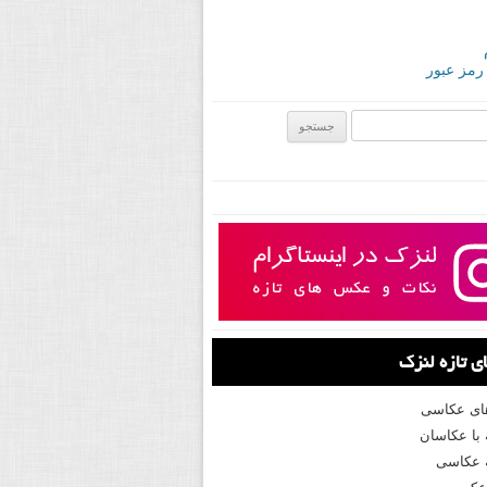
 رمز عبور
ی:
 تازه لنزک
های عکاسی
با عکاسان
 عکاسی