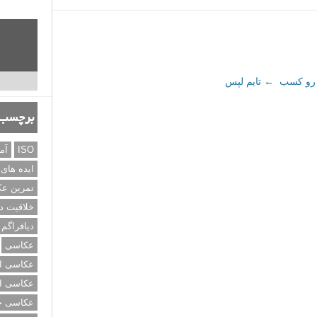
 رو کسب
←
تایم لپس
برچسب‌
ISO
آم
ایده های
تمرین ع
خلاقیت د
دیافراگم
عکاسی
عکاسی از
عکاسی از
عکاسی خی