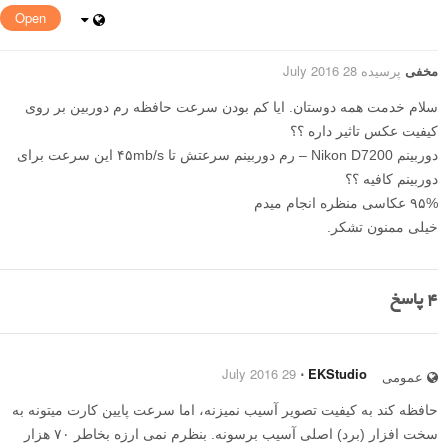
Open
مخفی
پرسیده 28 July 2016
سلام خدمت همه دوستان. ایا کم بودن سرعت حافظه رم دوربین بر روی
کیفیت عکس تاثیر داره ؟؟
دوربینم Nikon D7200 – رم دوربینم سرعتش تا ۴۵mb/s این سرعت برای
دوربینم کافیه ؟؟
۹۵% عکاسی منظره انجام میدم
خیلی ممنون تشکر.
4
پاسخ
29 July 2016
⋅
EKStudio
عمومی
حافظه کند به کیفیت تصویر آسیب نمیزنه، اما سرعت پایین کارت میتونه به
سخت افزار (برد) اصلی آسیب برسونه. بنظرم نمی ارزه بخاطر ۷۰ هزار