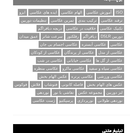
ISO
آموزش عکاسی
الهام عکاسی
ایده های عکاسی
ایزو
ترفند عکاسی
ترکیب بندی
تمرین عکاسی
تنظیمات دوربین
تکنیک عکاسی
خلاقیت در عکاسی
دریچه دیافراگم
دوربین DSLR
دیافراگم
رفلکتور
سرعت شاتر
عمق میدان
عکاسی
عکاسی آبستره
عکاسی اجسام بی جان
عکاسی از مدل
عکاسی از پرندگان
عکاسی از کودکان
عکاسی از گل ها
عکاسی خیابانی
عکاسی در شب
عکاسی سیاه و سفید
عکاسی ماکرو
عکاسی منظره
عکاسی ورزشی
عکاسی پرتره
عکس الهام بخش
عکس های الهام بخش
فاصله کانونی
فتوشاپ
فلاش
فوکوس
لنز دوربین
مجموعه عکس
نقاشی با نور
نوردهی
نوردهی طولانی
نورپردازی
پرسپکتیو
ژست عکاسی
تبلیغ متنی