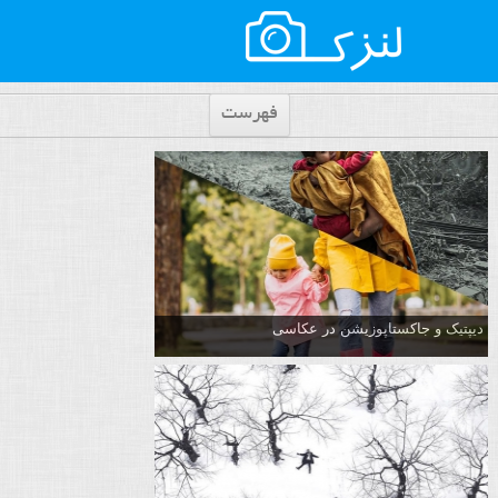
فهرست
دیپتیک و جاکستا‌پوزیشن در عکاسی