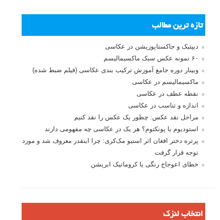
تازه ترین مطالب
دیپتیک و جاکستا‌پوزیشن در عکاسی
۶۰ نمونه عکس سبک ماکسیمالیسم
وبینار دوره جامع آموزش ترکیب بندی عکاسی (فیلم ضبط شده)
ماکسیمالیسم در عکاسی
نقطه عطف در عکاسی
اندازه و تناسب در عکاسی
مراحل نقد عکس: چطور یک عکس را نقد کنیم
استودیوم یا پونکتوم؟ هر یک در عکاسی چه مفهومی دارند
پرتره دختر افغان اثر استیو مک‌کری: چرا اینقدر معروف شد و مورد
توجه قرار گرفت
خطای اعوجاج رنگی یا کروماتیک ابریشن
انتخاب لنزک