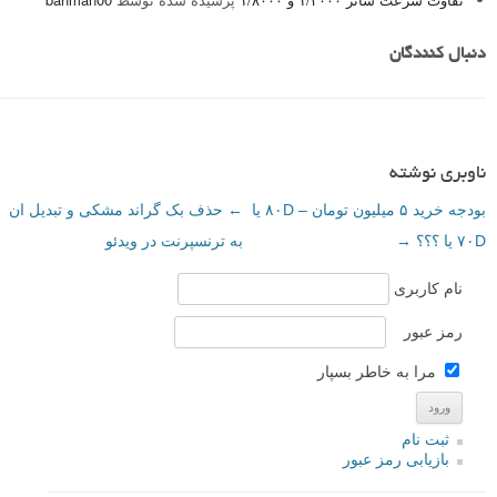
دنبال کنندگان
ناوبری نوشته
بودجه خرید ۵ میلیون تومان – ۸۰D یا
←
حذف بک گراند مشکی و تبدیل ان
۷۰D یا ؟؟؟
→
به ترنسپرنت در ویدئو
نام کاربری
رمز عبور
مرا به خاطر بسپار
ثبت نام
بازیابی رمز عبور