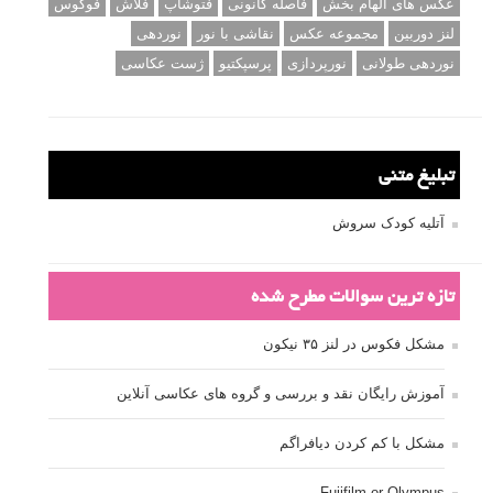
عکس های الهام بخش
فاصله کانونی
فتوشاپ
فلاش
فوکوس
لنز دوربین
مجموعه عکس
نقاشی با نور
نوردهی
نوردهی طولانی
نورپردازی
پرسپکتیو
ژست عکاسی
تبلیغ متنی
آتلیه کودک سروش
تازه ترین سوالات مطرح شده
مشکل فکوس در لنز ۳۵ نیکون
آموزش رایگان نقد و بررسی و گروه های عکاسی آنلاین
مشکل با کم کردن دیافراگم
Fujifilm or Olympus