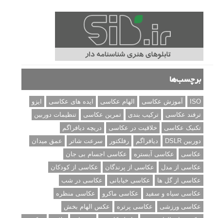
برچسب‌ها
ISO
آموزش عکاسی
الهام عکاسی
ایده های عکاسی
ایزو
ترفند عکاسی
ترکیب بندی
تمرین عکاسی
تنظیمات دوربین
تکنیک عکاسی
خلاقیت در عکاسی
دریچه دیافراگم
دوربین DSLR
دیافراگم
رفلکتور
سرعت شاتر
عمق میدان
عکاسی
عکاسی آبستره
عکاسی اجسام بی جان
عکاسی از مدل
عکاسی از پرندگان
عکاسی از کودکان
عکاسی از گل ها
عکاسی خیابانی
عکاسی در شب
عکاسی سیاه و سفید
عکاسی ماکرو
عکاسی منظره
عکاسی ورزشی
عکاسی پرتره
عکس الهام بخش