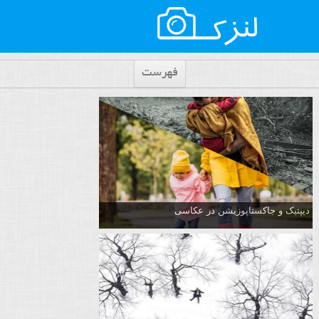
فهرست
دیپتیک و جاکستا‌پوزیشن در عکاسی