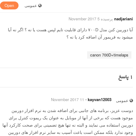
عمومی
Open
nadjariani
پرسیده 5 November 2017
آیا دوربین کنن مدل ۷۰۰D دارای قابلیت تایم لپس هست یا نه ؟ اگر نه آیا
میشود به فریمور آن اضافه کرد یا نه ؟
canon 700D+timelaps
1
پاسخ
11 November 2017
⋅
kayvan12003
عمومی
دوست عزیز، برنامه های جانبی برای اضافه شدن به نرم افزار دوربین
موجود هست که برخی از آنها از موبایل به عنوان یک ریموت کنترل برای
دوربین استفاده می نمایند و البته نه تنها هیچ تضمینی برای صحت کارکرد آنها
وجود ندارد بلکه ممکن است باعث آسیب به سایر نرم افزار های دوربین