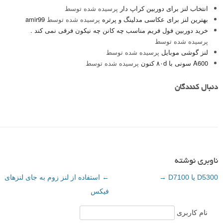
انتخاب لنز برای دوربین کراپ دار
پرسیده شده توسط
بهترین لنز برای عکاسی مدلینگ و پرتره
پرسیده شده توسط
amir99
خرید دوربین فول فریم مناسب چه کانن چه نیکون فرقی نمی کند .
پرسیده شده توسط
لنز گوشی موبایل
پرسیده شده توسط
A600 سونی با ۸۰d کنون
پرسیده شده توسط
دنبال کنندگان
ناوبری نوشته
D5300 یا D7100
→
←
استفاده از لنز زوم به جای لنزهای
فیکس
نام کاربری