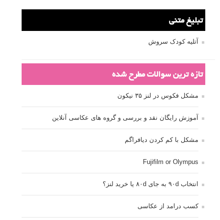
تبلیغ متنی
آتلیه کودک سروش
تازه ترین سوالات مطرح شده
مشکل فکوس در لنز ۳۵ نیکون
آموزش رایگان نقد و بررسی و گروه های عکاسی آنلاین
مشکل با کم کردن دیافراگم
Fujifilm or Olympus
انتخاب ۹۰d به جای ۸۰d یا خرید لنز؟
کسب درامد از عکاسی