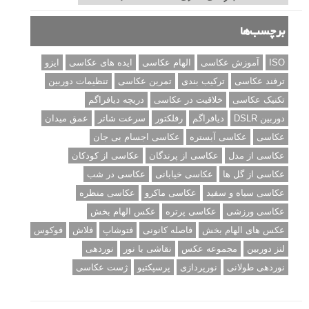
برچسب‌ها
ISO
آموزش عکاسی
الهام عکاسی
ایده های عکاسی
ایزو
ترفند عکاسی
ترکیب بندی
تمرین عکاسی
تنظیمات دوربین
تکنیک عکاسی
خلاقیت در عکاسی
دریچه دیافراگم
دوربین DSLR
دیافراگم
رفلکتور
سرعت شاتر
عمق میدان
عکاسی
عکاسی آبستره
عکاسی اجسام بی جان
عکاسی از مدل
عکاسی از پرندگان
عکاسی از کودکان
عکاسی از گل ها
عکاسی خیابانی
عکاسی در شب
عکاسی سیاه و سفید
عکاسی ماکرو
عکاسی منظره
عکاسی ورزشی
عکاسی پرتره
عکس الهام بخش
عکس های الهام بخش
فاصله کانونی
فتوشاپ
فلاش
فوکوس
لنز دوربین
مجموعه عکس
نقاشی با نور
نوردهی
نوردهی طولانی
نورپردازی
پرسپکتیو
ژست عکاسی