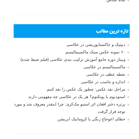
تازه ترین مطالب
دیپتیک و جاکستا‌پوزیشن در عکاسی
۶۰ نمونه عکس سبک ماکسیمالیسم
وبینار دوره جامع آموزش ترکیب بندی عکاسی (فیلم ضبط شده)
ماکسیمالیسم در عکاسی
نقطه عطف در عکاسی
اندازه و تناسب در عکاسی
مراحل نقد عکس: چطور یک عکس را نقد کنیم
استودیوم یا پونکتوم؟ هر یک در عکاسی چه مفهومی دارند
پرتره دختر افغان اثر استیو مک‌کری: چرا اینقدر معروف شد و مورد
توجه قرار گرفت
خطای اعوجاج رنگی یا کروماتیک ابریشن