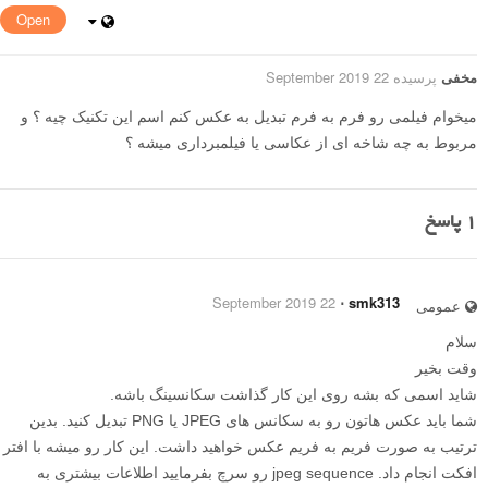
Open
مخفی
پرسیده 22 September 2019
میخوام فیلمی رو فرم به فرم تبدیل به عکس کنم اسم این تکنیک چیه ؟ و
مربوط به چه شاخه ای از عکاسی یا فیلمبرداری میشه ؟
1
پاسخ
22 September 2019
⋅
smk313
عمومی
سلام
وقت بخیر
شاید اسمی که بشه روی این کار گذاشت سکانسینگ باشه.
شما باید عکس هاتون رو به سکانس های JPEG یا PNG تبدیل کنید. بدین
ترتیب به صورت فریم به فریم عکس خواهید داشت. این کار رو میشه با افتر
افکت انجام داد. jpeg sequence رو سرچ بفرمایید اطلاعات بیشتری به