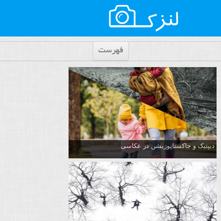
فهرست
دیپتیک و جاکستا‌پوزیشن در عکاسی