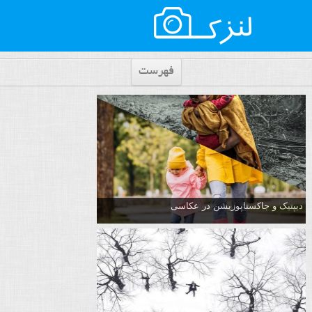
فهرست
دیپتیک و جاکستا‌پوزیشن در عکاسی