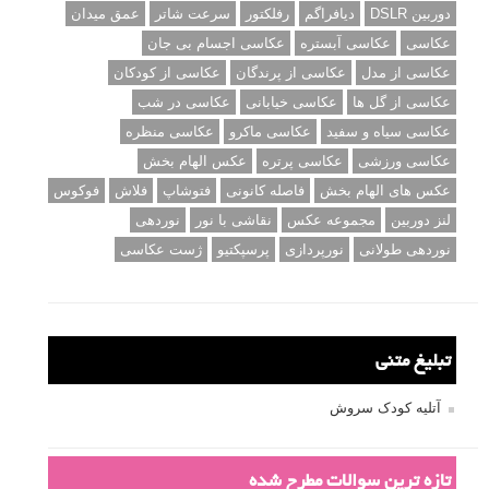
دوربین DSLR
دیافراگم
رفلکتور
سرعت شاتر
عمق میدان
عکاسی
عکاسی آبستره
عکاسی اجسام بی جان
عکاسی از مدل
عکاسی از پرندگان
عکاسی از کودکان
عکاسی از گل ها
عکاسی خیابانی
عکاسی در شب
عکاسی سیاه و سفید
عکاسی ماکرو
عکاسی منظره
عکاسی ورزشی
عکاسی پرتره
عکس الهام بخش
عکس های الهام بخش
فاصله کانونی
فتوشاپ
فلاش
فوکوس
لنز دوربین
مجموعه عکس
نقاشی با نور
نوردهی
نوردهی طولانی
نورپردازی
پرسپکتیو
ژست عکاسی
تبلیغ متنی
آتلیه کودک سروش
تازه ترین سوالات مطرح شده