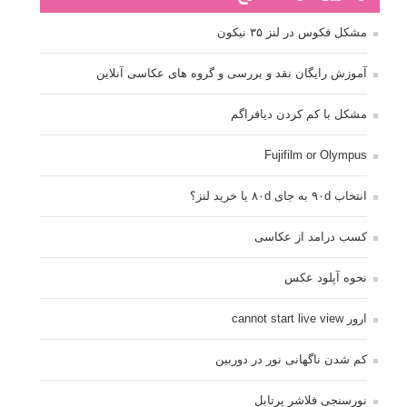
مشکل فکوس در لنز ۳۵ نیکون
آموزش رایگان نقد و بررسی و گروه های عکاسی آنلاین
مشکل با کم کردن دیافراگم
Fujifilm or Olympus
انتخاب ۹۰d به جای ۸۰d یا خرید لنز؟
کسب درامد از عکاسی
نحوه آپلود عکس
ارور cannot start live view
کم شدن ناگهانی نور در دوربین
نورسنجی فلاشر پرتابل