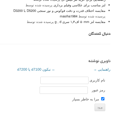
لنز مناسب برای عکاسی وفیلم برداری
پرسیده شده توسط
مقایسه اختلاف قدرت و دقت فوکوس و نور سنجی D5200 با D3200
پرسیده شده توسط
masiha1984
مقایسه لنز ۵۰mm اف۱٫۴ سری g , d
پرسیده شده توسط
دنبال کنندگان
ناوبری نوشته
راهنمایی
→
←
نبکون d7100 یا d7200
نام کاربری
رمز عبور
مرا به خاطر بسپار