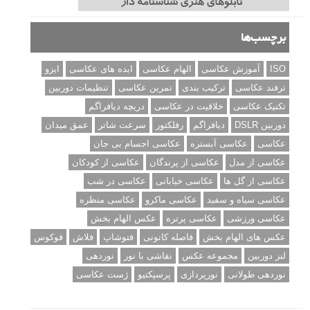
برچسب‌ها
ISO
آموزش عکاسی
الهام عکاسی
ایده های عکاسی
ایزو
ترفند عکاسی
ترکیب بندی
تمرین عکاسی
تنظیمات دوربین
تکنیک عکاسی
خلاقیت در عکاسی
دریچه دیافراگم
دوربین DSLR
دیافراگم
رفلکتور
سرعت شاتر
عمق میدان
عکاسی
عکاسی آبستره
عکاسی اجسام بی جان
عکاسی از مدل
عکاسی از پرندگان
عکاسی از کودکان
عکاسی از گل ها
عکاسی خیابانی
عکاسی در شب
عکاسی سیاه و سفید
عکاسی ماکرو
عکاسی منظره
عکاسی ورزشی
عکاسی پرتره
عکس الهام بخش
عکس های الهام بخش
فاصله کانونی
فتوشاپ
فلاش
فوکوس
لنز دوربین
مجموعه عکس
نقاشی با نور
نوردهی
نوردهی طولانی
نورپردازی
پرسپکتیو
ژست عکاسی