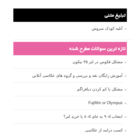
تبلیغ متنی
آتلیه کودک سروش
تازه ترین سوالات مطرح شده
مشکل فکوس در لنز ۳۵ نیکون
آموزش رایگان نقد و بررسی و گروه های عکاسی آنلاین
مشکل با کم کردن دیافراگم
Fujifilm or Olympus
انتخاب ۹۰d به جای ۸۰d یا خرید لنز؟
کسب درامد از عکاسی