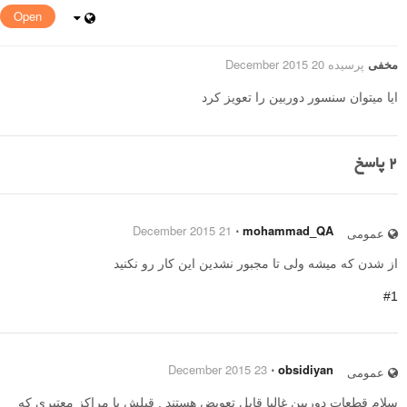
Open
مخفی
پرسیده 20 December 2015
ایا میتوان سنسور دوربین را تعویز کرد
2
پاسخ
21 December 2015
⋅
mohammad_QA
عمومی
از شدن که میشه ولی تا مجبور نشدین این کار رو نکنید
#1
23 December 2015
⋅
obsidiyan
عمومی
سلام قطعات دوربین غالبا قابل تعویض هستند . قبلش با مراکز معتبری که