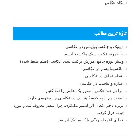
نگاه عکاس
تازه ترین مطالب
دیپتیک و جاکستا‌پوزیشن در عکاسی
۶۰ نمونه عکس سبک ماکسیمالیسم
وبینار دوره جامع آموزش ترکیب بندی عکاسی (فیلم ضبط شده)
ماکسیمالیسم در عکاسی
نقطه عطف در عکاسی
اندازه و تناسب در عکاسی
مراحل نقد عکس: چطور یک عکس را نقد کنیم
استودیوم یا پونکتوم؟ هر یک در عکاسی چه مفهومی دارند
پرتره دختر افغان اثر استیو مک‌کری: چرا اینقدر معروف شد و مورد
توجه قرار گرفت
خطای اعوجاج رنگی یا کروماتیک ابریشن