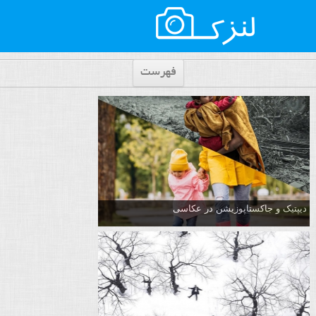
فهرست
دیپتیک و جاکستا‌پوزیشن در عکاسی