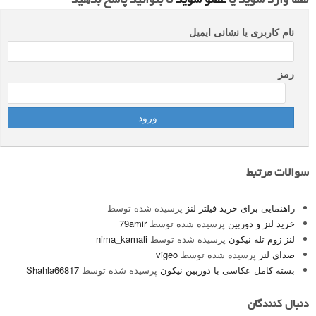
لطفا وارد شوید یا
عضو شوید
تا بتوانید پاسخ بدهید
نام کاربری یا نشانی ایمیل
رمز
سوالات مرتبط
راهنمایی برای خرید فیلتر لنز
پرسیده شده توسط
خرید لنز و دوربین
پرسیده شده توسط
79amir
لنز زوم تله نیکون
پرسیده شده توسط
nima_kamali
صدای لنز
پرسیده شده توسط
vigeo
بسته کامل عکاسی با دوربین نیکون
پرسیده شده توسط
Shahla66817
دنبال کنندگان