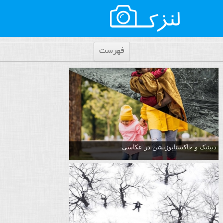
فهرست
دیپتیک و جاکستا‌پوزیشن در عکاسی