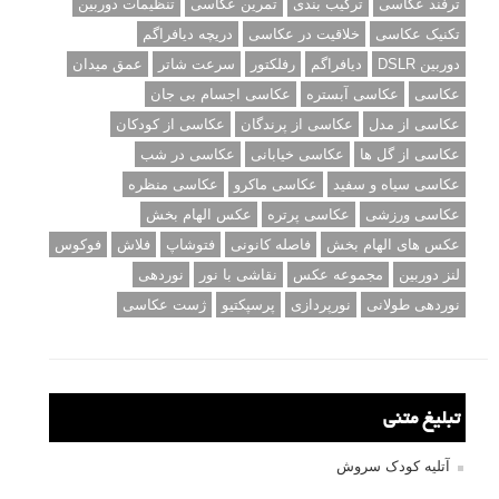
ترفند عکاسی
ترکیب بندی
تمرین عکاسی
تنظیمات دوربین
تکنیک عکاسی
خلاقیت در عکاسی
دریچه دیافراگم
دوربین DSLR
دیافراگم
رفلکتور
سرعت شاتر
عمق میدان
عکاسی
عکاسی آبستره
عکاسی اجسام بی جان
عکاسی از مدل
عکاسی از پرندگان
عکاسی از کودکان
عکاسی از گل ها
عکاسی خیابانی
عکاسی در شب
عکاسی سیاه و سفید
عکاسی ماکرو
عکاسی منظره
عکاسی ورزشی
عکاسی پرتره
عکس الهام بخش
عکس های الهام بخش
فاصله کانونی
فتوشاپ
فلاش
فوکوس
لنز دوربین
مجموعه عکس
نقاشی با نور
نوردهی
نوردهی طولانی
نورپردازی
پرسپکتیو
ژست عکاسی
تبلیغ متنی
آتلیه کودک سروش