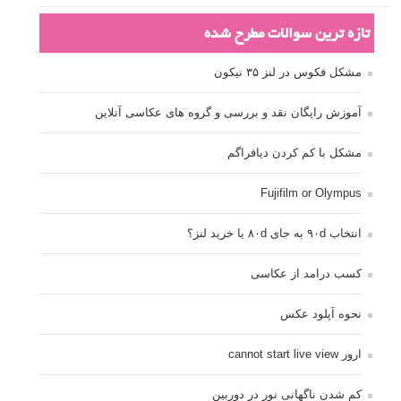
تازه ترین سوالات مطرح شده
مشکل فکوس در لنز ۳۵ نیکون
آموزش رایگان نقد و بررسی و گروه های عکاسی آنلاین
مشکل با کم کردن دیافراگم
Fujifilm or Olympus
انتخاب ۹۰d به جای ۸۰d یا خرید لنز؟
کسب درامد از عکاسی
نحوه آپلود عکس
ارور cannot start live view
کم شدن ناگهانی نور در دوربین