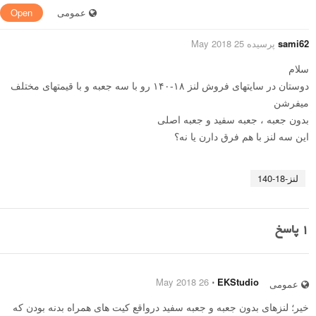
عمومی
Open
sami62
پرسیده 25 May 2018
سلام
دوستان در سایتهای فروش لنز ۱۸-۱۴۰ رو با سه جعبه و با قیمتهای مختلف
میفرشن
بدون جعبه ، جعبه سفید و جعبه اصلی
این سه لنز با هم فرق دارن یا نه؟
لنز-18-140
1
پاسخ
26 May 2018
⋅
EKStudio
عمومی
خیر؛ لنزهای بدون جعبه و جعبه سفید درواقع کیت های همراه بدنه بودن که