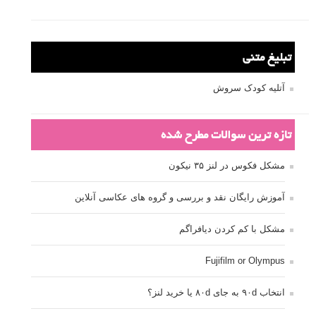
تبلیغ متنی
آتلیه کودک سروش
تازه ترین سوالات مطرح شده
مشکل فکوس در لنز ۳۵ نیکون
آموزش رایگان نقد و بررسی و گروه های عکاسی آنلاین
مشکل با کم کردن دیافراگم
Fujifilm or Olympus
انتخاب ۹۰d به جای ۸۰d یا خرید لنز؟