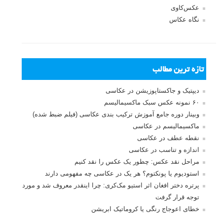
عکس‌کاوی
نگاه عکاس
تازه ترین مطالب
دیپتیک و جاکستا‌پوزیشن در عکاسی
۶۰ نمونه عکس سبک ماکسیمالیسم
وبینار دوره جامع آموزش ترکیب بندی عکاسی (فیلم ضبط شده)
ماکسیمالیسم در عکاسی
نقطه عطف در عکاسی
اندازه و تناسب در عکاسی
مراحل نقد عکس: چطور یک عکس را نقد کنیم
استودیوم یا پونکتوم؟ هر یک در عکاسی چه مفهومی دارند
پرتره دختر افغان اثر استیو مک‌کری: چرا اینقدر معروف شد و مورد
توجه قرار گرفت
خطای اعوجاج رنگی یا کروماتیک ابریشن