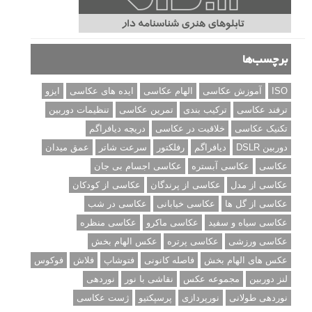
برچسب‌ها
ISO
آموزش عکاسی
الهام عکاسی
ایده های عکاسی
ایزو
ترفند عکاسی
ترکیب بندی
تمرین عکاسی
تنظیمات دوربین
تکنیک عکاسی
خلاقیت در عکاسی
دریچه دیافراگم
دوربین DSLR
دیافراگم
رفلکتور
سرعت شاتر
عمق میدان
عکاسی
عکاسی آبستره
عکاسی اجسام بی جان
عکاسی از مدل
عکاسی از پرندگان
عکاسی از کودکان
عکاسی از گل ها
عکاسی خیابانی
عکاسی در شب
عکاسی سیاه و سفید
عکاسی ماکرو
عکاسی منظره
عکاسی ورزشی
عکاسی پرتره
عکس الهام بخش
عکس های الهام بخش
فاصله کانونی
فتوشاپ
فلاش
فوکوس
لنز دوربین
مجموعه عکس
نقاشی با نور
نوردهی
نوردهی طولانی
نورپردازی
پرسپکتیو
ژست عکاسی