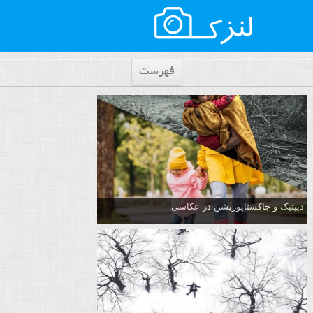
فهرست
دیپتیک و جاکستا‌پوزیشن در عکاسی