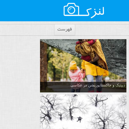
فهرست
دیپتیک و جاکستا‌پوزیشن در عکاسی