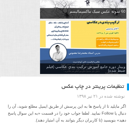
60 نمونه عکس سبک ماکسیمالیسم
وبینار دوره جامع آموزش تركيب بندي عكاسي (فیلم
ضبط شده)
تنظیمات پرینتر در چاپ عکس
نوشته شده در ۲۱ تیر ۱۳۹۸
اگر مایلید تا از پاسخ ها به این پرسش از طریق ایمیل مطلع شوید، آن را
دنبال یا Follow نمایید. لطفا جواب خود را در قسمت «به این سوال پاسخ
دهید» بنویسید (تا کاربران دیگر بتوانند به آن امتیاز دهند).