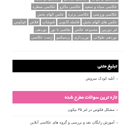
عکاسی سیاه و سفید
عکاسی ماکرو
عکاسی منظره
عکاسی ورزشی
عکاسی پرتره
عکس الهام بخش
عکس های الهام بخش
فاصله کانونی
فتوشاپ
فلاش
فوکوس
لنز دوربین
مجموعه عکس
نقاشی با نور
نوردهی
نوردهی طولانی
نورپردازی
پرسپکتیو
ژست عکاسی
تبلیغ متنی
آتلیه کودک سروش
تازه ترین سوالات مطرح شده
مشکل فکوس در لنز ۳۵ نیکون
آموزش رایگان نقد و بررسی و گروه های عکاسی آنلاین