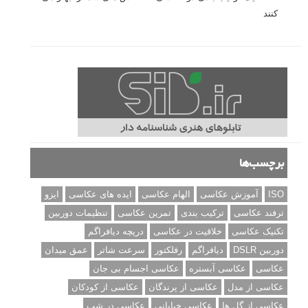
کنند
برچسب‌ها
ISO
آموزش عکاسی
الهام عکاسی
ایده های عکاسی
ایزو
ترفند عکاسی
ترکیب بندی
تمرین عکاسی
تنظیمات دوربین
تکنیک عکاسی
خلاقیت در عکاسی
دریچه دیافراگم
دوربین DSLR
دیافراگم
رفلکتور
سرعت شاتر
عمق میدان
عکاسی
عکاسی آبستره
عکاسی اجسام بی جان
عکاسی از مدل
عکاسی از پرندگان
عکاسی از کودکان
عکاسی از گل ها
عکاسی خیابانی
عکاسی در شب