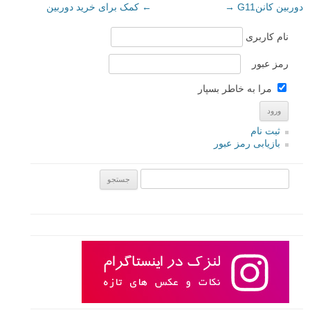
دوربین کاننG11
→
←
کمک برای خرید دوربین
نام کاربری
رمز عبور
مرا به خاطر بسپار
ثبت نام
بازیابی رمز عبور
جستجو یرای: