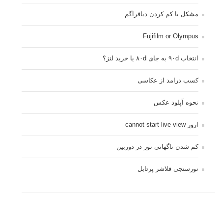
مشکل با کم کردن دیافراگم
Fujifilm or Olympus
انتخاب ۹۰d به جای ۸۰d یا خرید لنز؟
کسب درامد از عکاسی
نحوه آپلود عکس
ارور cannot start live view
کم شدن ناگهانی نور در دوربین
نورسنجی فلاشر پرتابل
کپی رایت © 2014 - 2021 لنزک - ذکر مطالب لنزک در رسانه های چاپی مستلزم کسب