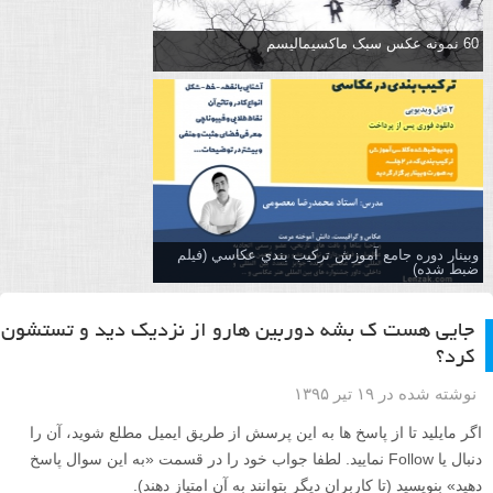
60 نمونه عکس سبک ماکسیمالیسم
وبینار دوره جامع آموزش تركيب بندي عكاسي (فیلم
ضبط شده)
جایی هست ک بشه دوربین هارو از نزدیک دید و تستشون
کرد؟
نوشته شده در ۱۹ تیر ۱۳۹۵
اگر مایلید تا از پاسخ ها به این پرسش از طریق ایمیل مطلع شوید، آن را
دنبال یا Follow نمایید. لطفا جواب خود را در قسمت «به این سوال پاسخ
دهید» بنویسید (تا کاربران دیگر بتوانند به آن امتیاز دهند).