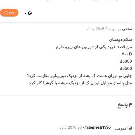
Open
مخفی
پرسیده 9 July 2016
سلام دوستان
من قصد خرید یکی از دوربین های زیرو دارم
۷۰۰D
d5300
d5500
جایی تو تهران هست ک بشه از نزدیک دوربینارو مقایسه کرد؟
مثل پااساژ موبایل ایران ک از نزدیک میشه با گوشیا کار کرد
3
پاسخ
30 July 2016
⋅
fatemesh1996
عمومی