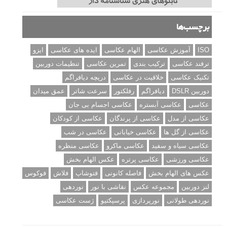
برچسب‌ها
ISO
آموزش عکاسی
الهام عکاسی
ایده های عکاسی
ایزو
ترفند عکاسی
ترکیب بندی
تمرین عکاسی
تنظیمات دوربین
تکنیک عکاسی
خلاقیت در عکاسی
دریچه دیافراگم
دوربین DSLR
دیافراگم
رفلکتور
سرعت شاتر
عمق میدان
عکاسی
عکاسی آبستره
عکاسی اجسام بی جان
عکاسی از مدل
عکاسی از پرندگان
عکاسی از کودکان
عکاسی از گل ها
عکاسی خیابانی
عکاسی در شب
عکاسی سیاه و سفید
عکاسی ماکرو
عکاسی منظره
عکاسی ورزشی
عکاسی پرتره
عکس الهام بخش
عکس های الهام بخش
فاصله کانونی
فتوشاپ
فلاش
فوکوس
لنز دوربین
مجموعه عکس
نقاشی با نور
نوردهی
نوردهی طولانی
نورپردازی
پرسپکتیو
ژست عکاسی