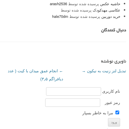
حاشیه عکس
پرسیده شده توسط
arash2536
عکاسی مهدکودک
پرسیده شده توسط
خرید دوربین
پرسیده شده توسط
hale70dm
دنبال کنندگان
ناوبری نوشته
تبدیل لنز زنیت به نیکون
→
←
انجام عمق میدان با کیت ( عدد
دیافراگم ۳٫۵)
نام کاربری
رمز عبور
مرا به خاطر بسپار