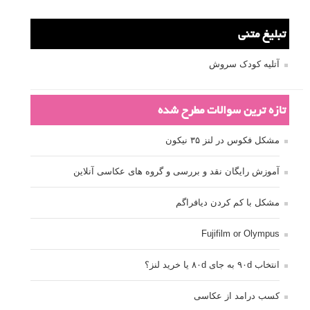
تبلیغ متنی
آتلیه کودک سروش
تازه ترین سوالات مطرح شده
مشکل فکوس در لنز ۳۵ نیکون
آموزش رایگان نقد و بررسی و گروه های عکاسی آنلاین
مشکل با کم کردن دیافراگم
Fujifilm or Olympus
انتخاب ۹۰d به جای ۸۰d یا خرید لنز؟
کسب درامد از عکاسی