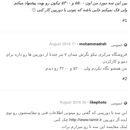
بین این سه مورد من اون ۵۵۰۰ و ۵۳۰۰ نیکون رو بهت پیشنهاد میکنم
ولی فک نمیکنم جایی باشه که بتونی با دوربین کار کنی
🙂
#1
17 August 2016
⋅
mohammadrsh
عمومی
فروشگاه مرکزی نیکو نگرش میدان ۷ تیر چندتا از دوربین ها رو داره برای
دمو و کارکردن
من همشو نگاه نکردم ولی ۵۲۰۰ و ۳۲۰۰ رو دیدم
#2
30 August 2016
⋅
likephoto
عمومی
این سه تا دوربینی که گفتی رو میتونی اطلاعات فنی و مقایسشون رو توی
ایده آل دوربین
http://www.tamir.ir
چک کنی.
لینک مقایسه این سه تا رو میزارم برات