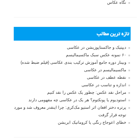
نگاه عکاس
تازه ترین مطالب
دیپتیک و جاکستا‌پوزیشن در عکاسی
۶۰ نمونه عکس سبک ماکسیمالیسم
وبینار دوره جامع آموزش ترکیب بندی عکاسی (فیلم ضبط شده)
ماکسیمالیسم در عکاسی
نقطه عطف در عکاسی
اندازه و تناسب در عکاسی
مراحل نقد عکس: چطور یک عکس را نقد کنیم
استودیوم یا پونکتوم؟ هر یک در عکاسی چه مفهومی دارند
پرتره دختر افغان اثر استیو مک‌کری: چرا اینقدر معروف شد و مورد
توجه قرار گرفت
خطای اعوجاج رنگی یا کروماتیک ابریشن