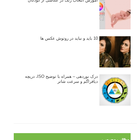
آموزش انتخاب رنگ در عکاسی از کودکان
10 باید و نباید در روتوش عکس ها
درک نوردهی – همراه با توضیح ISO، دریچه
دیافراگم و سرعت شاتر