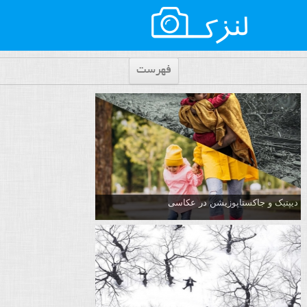
فهرست
دیپتیک و جاکستا‌پوزیشن در عکاسی