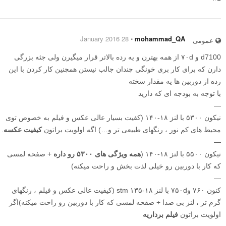
28 January 2016
⋅
mohammad_QA
عمومی
d7100 و ۷۰d از همه بهترن و یه رده بالاتر قرار میگیرن ولی جثه بزرگی
دارن که برای کار بری خونگی چندان جالب نیستن همچنین کار کردن با این
رده از دوربین ها یه مقدار سخته
با توجه به بودجه ای که دارید
—
نیکون ۵۳۰۰ با لنز ۱۸-۱۴۰ (کفیت بسیار عالی عکس و فیلم به خصوص توی
محیط های کم نور ، رنگهای طبیعی تر و…) اگه اولویت براتون
کیفیت عکسه
.
—
نیکون ۵۵۰۰ با لنز ۱۸-۱۴۰ (
همه ویژگی های ۵۳۰۰ رو داره
+ صفحه لمسی
که کار با دوربین رو خیلی لذت بخش و راحت میکنه)
—
کنون ۷۶۰ و۷۵۰d با لنز ۱۸-۱۳۵ stm (کیفیت عالی عکس و فیلم ، رنگهای
گرم تر ، لنز بی صدا + صفحه لمسی که کار با دوربین رو راحت میکنه)اگر
اولویت براتون
فیلم برداریه