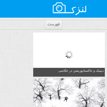
فهرست
دیپتیک و جاکستا‌پوزیشن در عکاسی