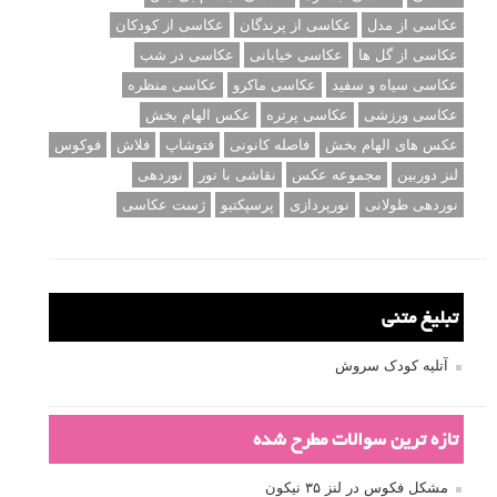
عکاسی از مدل
عکاسی از پرندگان
عکاسی از کودکان
عکاسی از گل ها
عکاسی خیابانی
عکاسی در شب
عکاسی سیاه و سفید
عکاسی ماکرو
عکاسی منظره
عکاسی ورزشی
عکاسی پرتره
عکس الهام بخش
عکس های الهام بخش
فاصله کانونی
فتوشاپ
فلاش
فوکوس
لنز دوربین
مجموعه عکس
نقاشی با نور
نوردهی
نوردهی طولانی
نورپردازی
پرسپکتیو
ژست عکاسی
تبلیغ متنی
آتلیه کودک سروش
تازه ترین سوالات مطرح شده
مشکل فکوس در لنز ۳۵ نیکون