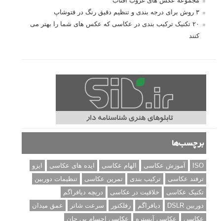
مجموعه عکس های غروب آفتاب
۳ روش برای درجه بندی و تنظیم دقیق رنگ در فتوشاپ
۲۰ تکنیک ترکیب بندی در عکاسی که عکس های شما را بهتر می
کنند
برچسب‌ها
ISO
آموزش عکاسی
الهام عکاسی
ایده های عکاسی
ایزو
ترفند عکاسی
ترکیب بندی
تمرین عکاسی
تنظیمات دوربین
تکنیک عکاسی
خلاقیت در عکاسی
دریچه دیافراگم
دوربین DSLR
دیافراگم
رفلکتور
سرعت شاتر
عمق میدان
عکاسی
عکاسی آبستره
عکاسی اجسام بی جان