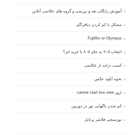
آموزش رایگان نقد و بررسی و گروه های عکاسی آنلاین
مشکل با کم کردن دیافراگم
Fujifilm or Olympus
انتخاب ۹۰d به جای ۸۰d یا خرید لنز؟
کسب درامد از عکاسی
نحوه آپلود عکس
ارور cannot start live view
کم شدن ناگهانی نور در دوربین
نورسنجی فلاشر پرتابل