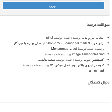
سوالات مرتبط
انتخاب لنز و بدنه
پرسیده شده توسط
sinol
برای خرید canon 5d mark 3 یا nikon d750 ایده ال بهتره یا نورنگار
پرسیده شده توسط
Mohammad_ziaei
image sensor cleaning
پرسیده شده توسط
اکستنشن تیوب
پرسیده شده توسط
سعید هاشمی
کدوم در ایزوی بالاتر بهتر عمل میکنن ؟!!
پرسیده شده توسط
ali_mirhadi
دنبال کنندگان