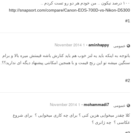
۱۰۰ درصد نیکون .. من خودم هر دو رو تست کردم ..
http://snapsort.com/compare/Canon-EOS-700D-vs-Nikon-D5300
#1
1 November 2014
⋅
aminhappy
عمومی
باتوجه به اینکه باید یه لنز خوب هم باید کنارش باشه قیمتش میره بالا و برام
سنگین میشه تو این رنج قیمت و با همجین امکانتی پیشنهاد دیگه ای ندارید؟؟.
#2
1 November 2014
⋅
mohammadi7
عمومی
کلا چقدر میخوایی هزین کنی ؟ برای چه کاری میخوایی ؟ برای شروع
عکاسی ؟ چه ژانری ؟
#3