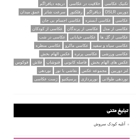
تکنیک عکاسی
خلاقیت در عکاسی
دریچه دیافراگم
دوربین DSLR
دیافراگم
رفلکتور
سرعت شاتر
عمق میدان
عکاسی
عکاسی آبستره
عکاسی اجسام بی جان
عکاسی از مدل
عکاسی از پرندگان
عکاسی از کودکان
عکاسی از گل ها
عکاسی خیابانی
عکاسی در شب
عکاسی سیاه و سفید
عکاسی ماکرو
عکاسی منظره
عکاسی ورزشی
عکاسی پرتره
عکس الهام بخش
عکس های الهام بخش
فاصله کانونی
فتوشاپ
فلاش
فوکوس
لنز دوربین
مجموعه عکس
نقاشی با نور
نوردهی
نوردهی طولانی
نورپردازی
پرسپکتیو
ژست عکاسی
تبلیغ متنی
آتلیه کودک سروش