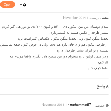
Open
مخفی
پرسیده 1 November 2014
سلام دوستان من بین نیکون دی ۵۳۰۰ و کنون ۷۰۰ دی تو دوراهی گیر کردم
بیشتر طرفدار عکس هستم نه فیلمبرداری !!
بعضیا میگن کنون ولی بعضیا میگن نیکون عکساش کنتراست تره
از طرفی نیکون هم وای فای داره هم gps ولی در عوض کنون صفه نمایشش
لمسیه و تو ایران بیشتر طرفدار داره
و در ضمن اولین باره میخوام دوربین سطح dslr بگیرم واقعا موندم چه
کارکنم؟
لطفا کمک کنید
8
پاسخ
1 November 2014
⋅
mohammadi7
عمومی