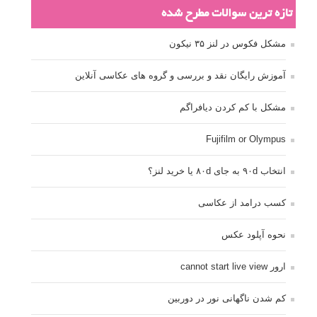
تازه ترین سوالات مطرح شده
مشکل فکوس در لنز ۳۵ نیکون
آموزش رایگان نقد و بررسی و گروه های عکاسی آنلاین
مشکل با کم کردن دیافراگم
Fujifilm or Olympus
انتخاب ۹۰d به جای ۸۰d یا خرید لنز؟
کسب درامد از عکاسی
نحوه آپلود عکس
ارور cannot start live view
کم شدن ناگهانی نور در دوربین