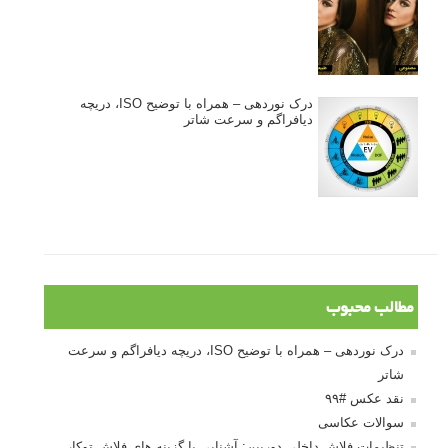
درک نوردهی – همراه با توضیح ISO، دریچه
دیافراگم و سرعت شاتر
مطالب محبوب
درک نوردهی – همراه با توضیح ISO، دریچه دیافراگم و سرعت
شاتر
نقد عکس #۹۹
سوالات عکاسی
تنظیمات فلاش داخلی دوربین: آشنایی با گزینه های فلاش توکار