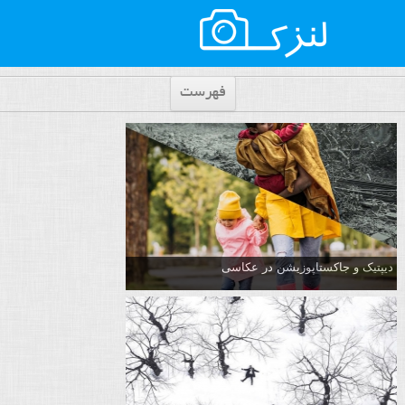
فهرست
دیپتیک و جاکستا‌پوزیشن در عکاسی