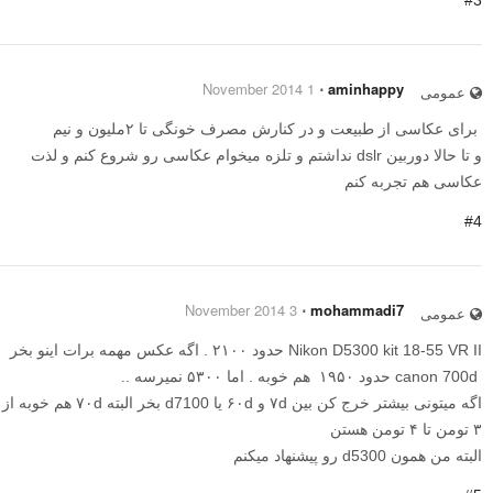
1 November 2014
⋅
aminhappy
عمومی
برای عکاسی از طبیعت و در کنارش مصرف خونگی تا ۲ملیون و نیم
و تا حالا دوربین dslr نداشتم و تلزه میخوام عکاسی رو شروع کنم و لذت
عکاسی هم تجربه کنم
#4
3 November 2014
⋅
mohammadi7
عمومی
Nikon D5300 kit 18-55 VR II حدود ۲۱۰۰ . اگه عکس مهمه برات اینو بخر
canon 700d حدود ۱۹۵۰ هم خوبه . اما ۵۳۰۰ نمیرسه ..
اگه میتونی بیشتر خرج کن بین ۷d و ۶۰d یا d7100 بخر البته ۷۰d هم خوبه از
۳ تومن تا ۴ تومن هستن
البته من همون d5300 رو پیشنهاد میکنم