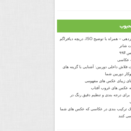
حبوب
درک نوردهی – همراه با توضیح ISO، دریچه دیافراگم
 شاتر
 #۹۹
 عکاسی
 فلاش داخلی دوربین: آشنایی با گزینه های
کار دوربین شما
های زیبای عکس های مفهومی
 عکس های غروب آفتاب
برای درجه بندی و تنظیم دقیق رنگ در
نیک ترکیب بندی در عکاسی که عکس های شما
می کنند