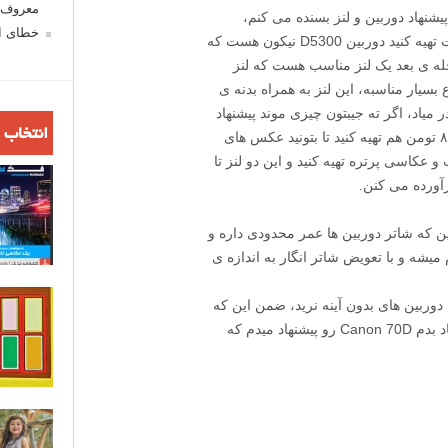
معروف ش
پیشنهاد دوربین و لنز بسنده می کنم،
خطای اع
بهترین دوربینی که شما می تونید با این قیمت تهیه کنید دوربین D5300 نیکون هست که
ت داره، در مرحله ی بعد یک لنز مناسب هست که لنز
ع بسیار مناسبه، این لنز به همراه بدنه ی
بین هم عرضه میشه که روی هم ۲٫۹۰۰ در میاد، اگر ته جیبتون چیزی موند پیشنهاد
انتخاب 
می کنم یک لنز ۵۰ میلیمتر f/1.4 با قیمت ۸۰۰ تومن هم تهیه کنید تا بتونید عکس های
عکاسی پرتره تهیه کنید و این دو لنز تا
آورده می کنن.
که شاتر دوربین ها عمر محدودی داره و
یشه و با تعویض شاتر انگار به اندازه ی
وربین های بدون آینه نرید، ضمن این که
بعد از D5300 اگر بخوام دوربین خوب پیشنهاد بدم Canon 70D رو پیشنهاد میدم که