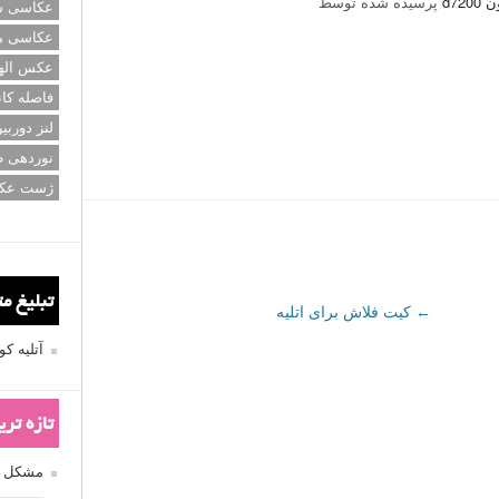
d7
پرسیده شده توسط
عکاسی سی
عکاسی م
عکس اله
فاصله کان
لنز دوربی
نوردهی ط
ژست عک
تبلیغ م
←
کیت فلاش برای اتلیه
آتلیه 
تازه تر
مشکل فکوس