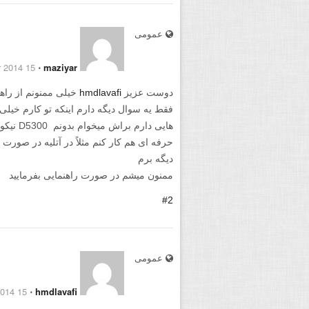
عمومی
15 December 2014
⋅
maziyar
دوست عزیز
hmdlavafi
خیلی ممنونم از راهن
فقط یه سوال دیگه دارم اینکه تو کارم خیلی
هایی دار
حرفه ای هم کار کنم مثلاً در آتلیه در صورت ت
دیگه برم
ممنون میشم در صورت راهنمایی بفرمایید
#2
عمومی
15 December 2014
⋅
hmdlavafi