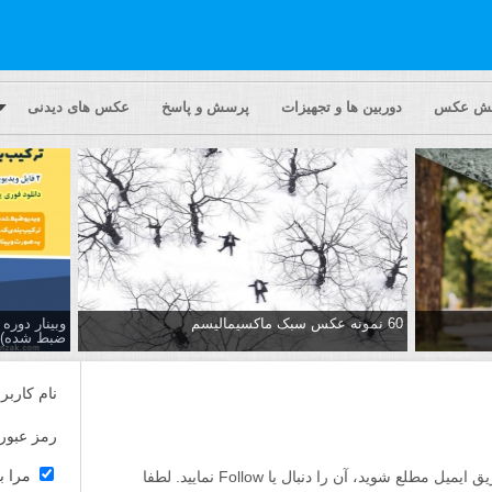
یش عکس
دوربین ها و تجهیزات
پرسش و پاسخ
عکس های دیدنی
60 نمونه عکس سبک ماکسیمالیسم
وبینار دور
ضبط شده)
نام کاربر
رمز عبور
مرا ب
اگر مایلید تا از پاسخ ها به این پرسش از طریق ایمیل مطلع شوید، آن را دنبال یا Follow نمایید. لطفا