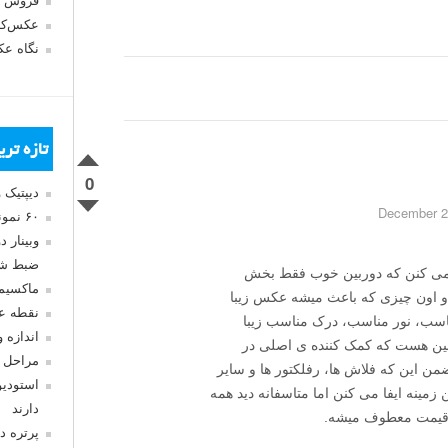
فروش 
عکس‌کا
نگاه ع
تازه تر
0
دیپتیک 
۶۰ نمونه عکس سبک ماکسیمالیسم
وبینار 
ضبط شد
د می کنن که دوربین خوب فقط بخش
ماکسیم
و اون چیزی که باعث میشه عکس زیبا
نقطه ع
ناسب، نور مناسب، درک مناسب زیبا
اندازه 
ربین هست که کمک کننده ی اصلی در
مراحل 
ن این که فلاش ها، رفلکتور ها و سایر
استودیو
مینه ایفا می کنن اما متاسفانه دید همه
دارند
 قیمت معطوف میشه.
پرتره د