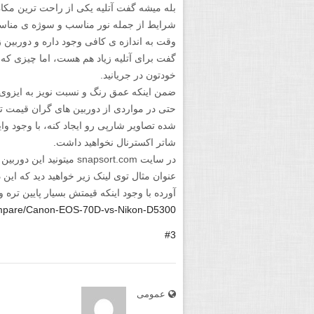
بله میشه گفت آتلیه یکی از راحت ترین مکا
شرایط از جمله نور مناسب و سوژه ی مناس
وقت به اندازه ی کافی وجود داره و دوربین
گفت برای آتلیه زیاد هم هست، اما چیزی که 
خودتون در جریانید.
ضمن اینکه عمق رنگ و نسبت نویز به ایزوی ا
شده تصاویر شارپی رو ایجاد کنه، با وجود و
شاتر اکسترنال نخواهید داشت.
در سایت snapsort.com میتون
آورده با وجود اینکه قیمتش بسیار پایین تره و
compare/Canon-EOS-70D-vs-Nikon-D5300
#3
عمومی