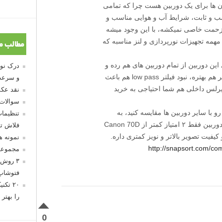
ن ها برای یک دوربین هست چرا که تمامی
ب و ثابت، شرایط آب و هوایی مناسب و
 زحمت خاصی نمیکشه، با این وجود میشه
مهمه تجهیزات نورپردازی و لنز مناسبه که
مطالب م
ین دوربین از تمام دوربین های هم رده و
حتی در مواردی از دوربین های گران قیمت تر هم بهتره، نبود فیلتر low pass هم باعث
و سرعت
ایرلس داخلی هم شما احتیاجی به خرید
نقد عکس
سوالات
ید این دوربین رو با سایر دوربین ها مقایسه کنید، به
تنظیمات
عنوان مثال توی لینک زیر خواهید دید که این دوربین فقط ۲ امتیاز کمتر از Canon 70D
فلاش تو
 کیفیت تصویر بالاتر و نویز کمتری داره.
نمونه 
http://snapsort.com/
مجموعه
۳ روش 
فتوشاپ
۲۰ تک
را بهتر 
0