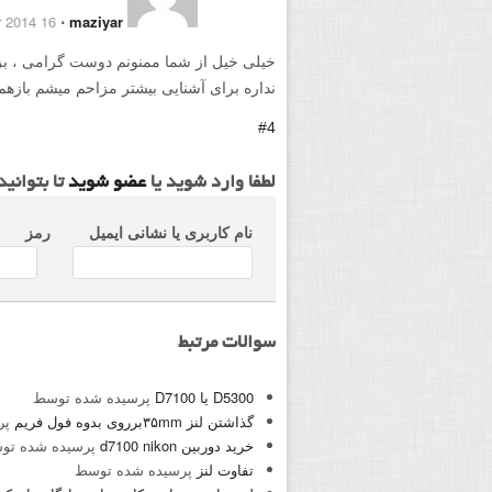
16 December 2014
⋅
maziyar
خیلی خیل از شما ممنونم دوست گرامی ، بزر
نداره برای آشنایی بیشتر مزاحم میشم بازهم
#4
لطفا وارد شوید یا
عضو شوید
تا بتوانی
نام کاربری یا نشانی ایمیل
رمز
سوالات مرتبط
D5300 یا D7100
پرسیده شده توسط
گذاشتن لنز ۳۵mmبرروی بدوه فول فریم
پر
خرید دوربین d7100 nikon
پرسیده شده ت
تفاوت لنز
پرسیده شده توسط