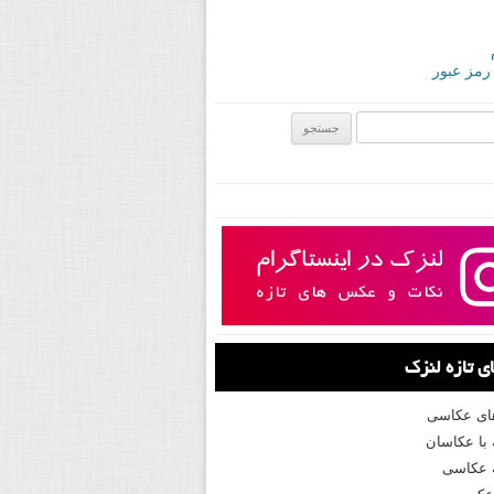
 رمز عبور
ی:
 تازه لنزک
های عکاسی
با عکاسان
 عکاسی