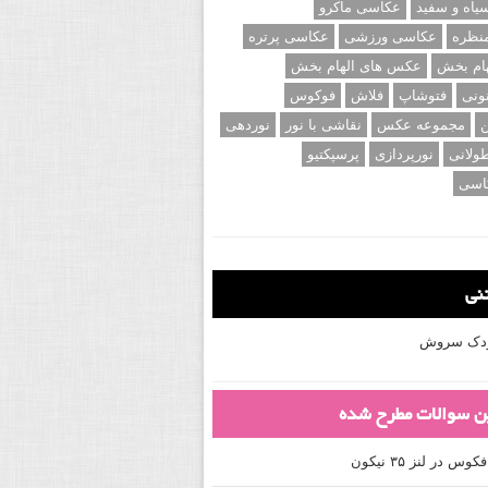
اه و سفید
عکاسی ماکرو
نظره
عکاسی ورزشی
عکاسی پرتره
ام بخش
عکس های الهام بخش
ونی
فتوشاپ
فلاش
فوکوس
ن
مجموعه عکس
نقاشی با نور
نوردهی
ولانی
نورپردازی
پرسپکتیو
اسی
تنی
کودک سروش
ین سوالات مطرح شده
 در لنز ۳۵ نیکون