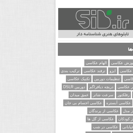
ها
وزش عکاسی
الهام عکاسی
 عکاسی
ایزو
ترفند عکاسی
ترکیب بندی
کاسی
تنظیمات دوربین
تکنیک عکاسی
ر عکاسی
دریچه دیافراگم
دوربین DSLR
رفلکتور
سرعت شاتر
عمق میدان
عکاسی آبستره
عکاسی اجسام بی جان
 مدل
عکاسی از پرندگان
 کودکان
عکاسی از گل ها
ابانی
عکاسی در شب