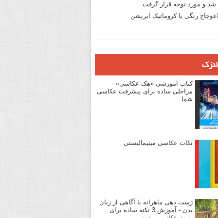
د و مورد توجه قرار گرفت
وجاج رنگی یا کروماتیک ابریشن
لنزک
کتاب آموزشی «هک عکاسی» -
مراحلی ساده برای پیشرفت عکاسی
شما
نکات عکاسی مینیمالیستی
ژست دهی ماهرانه با آگاهی از زبان
بدن - آموزش 3 نکته ساده برای
بهبود عکاسی پرتره