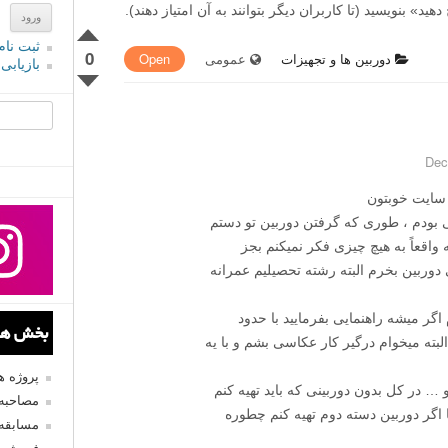
» بنویسید (تا کاربران دیگر بتوانند به آن امتیاز دهند).
ثبت نام
0
دوربین ها و تجهیزات
عمومی
Open
بازیابی
جستجو یرا
 سایت خوبتون
بودم ، طوری که گرفتن دوربین تو دستم
واقعاً به هیچ چیزی فکر نمیکنم بجز
ی دوربین بخرم البته رشته تحصیلیم عمرانه
 اگر میشه راهنمایی بفرمایید با حدود
بخش های
لبته میخوام درگیر کار عکاسی بشم و با یه
پروژه 
… در کل بدون دوربینی که باید تهیه کنم
مصاحبه 
 اگر دوربین دسته دوم تهیه کنم چطوره
مسابقه