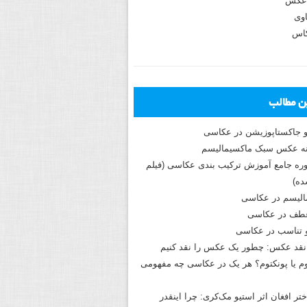
عکس
وی
کاس
ین مطالب
و جاکستا‌پوزیشن در عکاسی
دوره جامع آموزش ترکیب بندی عکاسی (فیلم
ه)
الیسم در عکاسی
طف در عکاسی
و تناسب در عکاسی
نقد عکس: چطور یک عکس را نقد کنیم
م یا پونکتوم؟ هر یک در عکاسی چه مفهومی
ختر افغان اثر استیو مک‌کری: چرا اینقدر