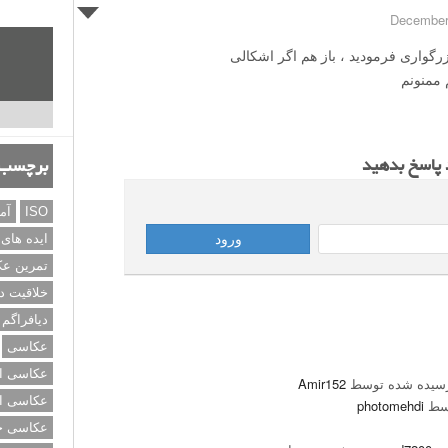
گواری فرمودید ، باز هم اگر اشکالی
 ممنونم
د پاسخ بدهید
برچسب‌
ISO
آم
ایده های
تمرین ع
خلاقیت د
دیافراگم
عکاسی
عکاسی از
سیده شده توسط
Amir152
عکاسی از
وسط
photomehdi
عکاسی خی