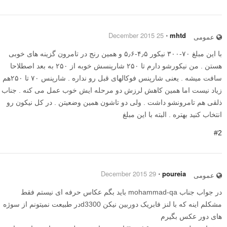
25 December 2015
⋅
mhtd
عمومی
با این مبلغ ۷۰-۳۰۰ نیکور ۴٫۵-۵٫۶ و همین رنج در تامرون گزینه های خوبی
هستن . من نیکورشو دارم تا ۲۵۰ شارپنسش خوبه از ۲۵۰ به بعد اصطلاحا
سافت میشه . یعنی شارپنس فوکالهای قبل رو نداره . شارپنس ۷۰ تا ۲۵۰هم
زیاد نیست اما همین کاهش لرزش دو مرحله ایش خوب عمل می کنه . جناب
ذلقی هم تامرونشو داشت . ولی دو تاشون همین وضعیتن . در کل نیکون رو
انتخاب کنید بهتره . البته با این مبلغ
#2
29 December 2015
⋅
poureia
عمومی
در جواب جناب mohammad-qa باید بگم عکاس حرفه ای نیستم فقط
مشکلم اینه که با لنز فابریک دوربین نیکن d3300در طبیعت نمیتونم از سوژه
های دور عکس بگیرم