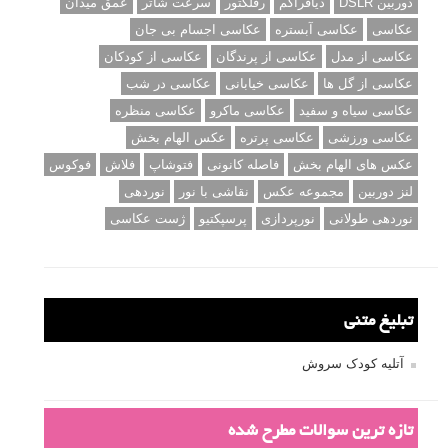
دوربین DSLR
دیافراگم
رفلکتور
سرعت شاتر
عمق میدان
عکاسی
عکاسی آبستره
عکاسی اجسام بی جان
عکاسی از مدل
عکاسی از پرندگان
عکاسی از کودکان
عکاسی از گل ها
عکاسی خیابانی
عکاسی در شب
عکاسی سیاه و سفید
عکاسی ماکرو
عکاسی منظره
عکاسی ورزشی
عکاسی پرتره
عکس الهام بخش
عکس های الهام بخش
فاصله کانونی
فتوشاپ
فلاش
فوکوس
لنز دوربین
مجموعه عکس
نقاشی با نور
نوردهی
نوردهی طولانی
نورپردازی
پرسپکتیو
ژست عکاسی
تبلیغ متنی
آتلیه کودک سروش
تازه ترین سوالات مطرح شده