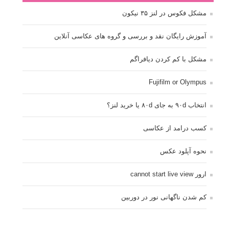
مشکل فکوس در لنز ۳۵ نیکون
آموزش رایگان نقد و بررسی و گروه های عکاسی آنلاین
مشکل با کم کردن دیافراگم
Fujifilm or Olympus
انتخاب ۹۰d به جای ۸۰d یا خرید لنز؟
کسب درامد از عکاسی
نحوه آپلود عکس
ارور cannot start live view
کم شدن ناگهانی نور در دوربین
نورسنجی فلاشر پرتابل