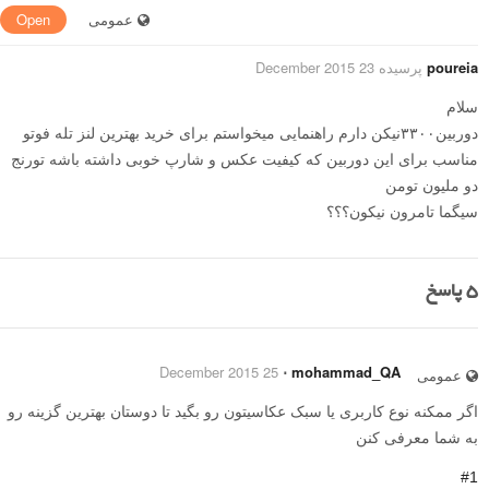
عمومی
Open
poureia
پرسیده 23 December 2015
سلام
دوربین۳۳۰۰نیکن دارم راهنمایی میخواستم برای خرید بهترین لنز تله فوتو
مناسب برای این دوربین که کیفیت عکس و شارپ خوبی داشته باشه تورنج
دو ملیون تومن
سیگما تامرون نیکون؟؟؟
5
پاسخ
25 December 2015
⋅
mohammad_QA
عمومی
اگر ممکنه نوع کاربری یا سبک عکاسیتون رو بگید تا دوستان بهترین گزینه رو
به شما معرفی کنن
#1