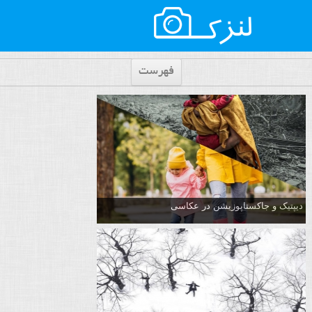
فهرست
دیپتیک و جاکستا‌پوزیشن در عکاسی