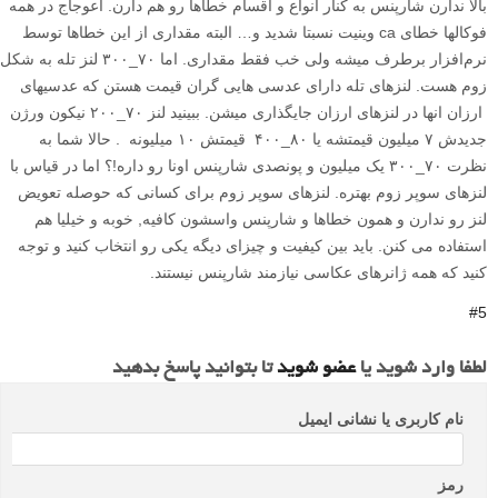
بالا ندارن شارپنس به کنار انواع و اقسام خطاها رو هم دارن. اعوجاج در همه
فوکالها خطای ca وینیت نسبتا شدید و… البته مقداری از این خطاها توسط
نرم‌افزار برطرف میشه ولی خب فقط مقداری. اما ۷۰_۳۰۰ لنز تله به شکل
زوم هست. لنزهای تله دارای عدسی هایی گران قیمت هستن که عدسیهای
ارزان انها در لنزهای ارزان جایگذاری میشن. ببینید لنز ۷۰_۲۰۰ نیکون ورژن
جدیدش ۷ میلیون قیمتشه یا ۸۰_۴۰۰ قیمتش ۱۰ میلیونه . حالا شما به
نظرت ۷۰_۳۰۰ یک میلیون و پونصدی شارپنس اونا رو داره!؟ اما در قیاس با
لنزهای سوپر زوم بهتره. لنزهای سوپر زوم برای کسانی که حوصله تعویض
لنز رو ندارن و همون خطاها و شارپنس واسشون کافیه, خوبه و خیلیا هم
استفاده می کنن. باید بین کیفیت و چیزای دیگه یکی رو انتخاب کنید و توجه
کنید که همه ژانرهای عکاسی نیازمند شارپنس نیستند.
#5
لطفا وارد شوید یا
عضو شوید
تا بتوانید پاسخ بدهید
نام کاربری یا نشانی ایمیل
رمز