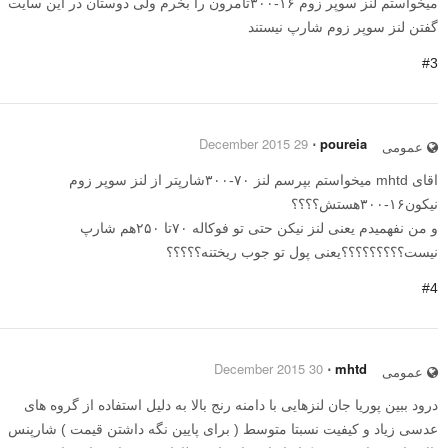
میخواستم لنز سوپر زوم ۱۶-۳۰۰تامرون را بخرم ولی دوستان در این سایت
گفتن لنز سوپر زوم شارپ نیستند
#3
29 December 2015
⋅
poureia
عمومی
اقای mhtd میخواستم بپرسم لنز ۷۰-۳۰۰شارپتر از لنز سوپر زوم
نیکون۱۶-۳۰۰هستش؟؟؟؟
و من نفهمیدم یعنی لنز نیکن حتی تو فوکاله ۷۰تا ۲۵۰هم شارپ
نیست؟؟؟؟؟؟؟؟؟یعنی پول تو جوب ریختنه؟؟؟؟؟
#4
30 December 2015
⋅
mhtd
عمومی
درود ببین پوریا جان لنزهایی با دامنه رنج بالا به دلیل استفاده از گروه های
عدسی زیاد و کیفیت نسبتا متوسط ( برای پایین نگه داشتن قیمت ) شارپنس