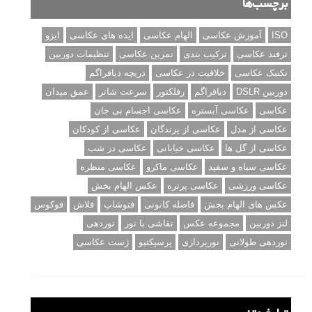
برچسب‌ها
ISO
آموزش عکاسی
الهام عکاسی
ایده های عکاسی
ایزو
ترفند عکاسی
ترکیب بندی
تمرین عکاسی
تنظیمات دوربین
تکنیک عکاسی
خلاقیت در عکاسی
دریچه دیافراگم
دوربین DSLR
دیافراگم
رفلکتور
سرعت شاتر
عمق میدان
عکاسی
عکاسی آبستره
عکاسی اجسام بی جان
عکاسی از مدل
عکاسی از پرندگان
عکاسی از کودکان
عکاسی از گل ها
عکاسی خیابانی
عکاسی در شب
عکاسی سیاه و سفید
عکاسی ماکرو
عکاسی منظره
عکاسی ورزشی
عکاسی پرتره
عکس الهام بخش
عکس های الهام بخش
فاصله کانونی
فتوشاپ
فلاش
فوکوس
لنز دوربین
مجموعه عکس
نقاشی با نور
نوردهی
نوردهی طولانی
نورپردازی
پرسپکتیو
ژست عکاسی