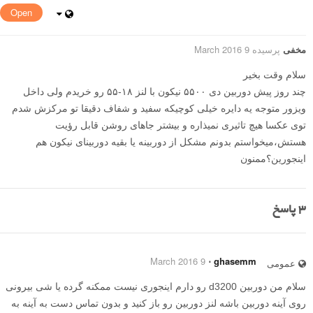
Open
مخفی
پرسیده 9 March 2016
سلام وقت بخیر
چند روز پیش دوربین دی ۵۵۰۰ نیکون با لنز ۱۸-۵۵ رو خریدم ولی داخل
ویزور متوجه یه دایره خیلی کوچیکه سفید و شفاف دقیقا تو مرکزش شدم
توی عکسا هیچ تاثیری نمیذاره و بیشتر جاهای روشن قابل رؤیت
هستش،میخواستم بدونم مشکل از دوربینه یا بقیه دوربینای نیکون هم
اینجورین؟ممنون
3
پاسخ
9 March 2016
⋅
ghasemm
عمومی
سلام من دوربین d3200 رو دارم اینجوری نیست ممکنه گرده یا شی بیرونی
روی آینه دوربین باشه لنز دوربین رو باز کنید و بدون تماس دست به آینه به