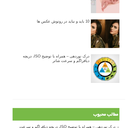
10 باید و نباید در روتوش عکس ها
درک نوردهی – همراه با توضیح ISO، دریچه
دیافراگم و سرعت شاتر
مطالب محبوب
درک نوردهی – همراه با توضیح ISO، دریچه دیافراگم و سرعت