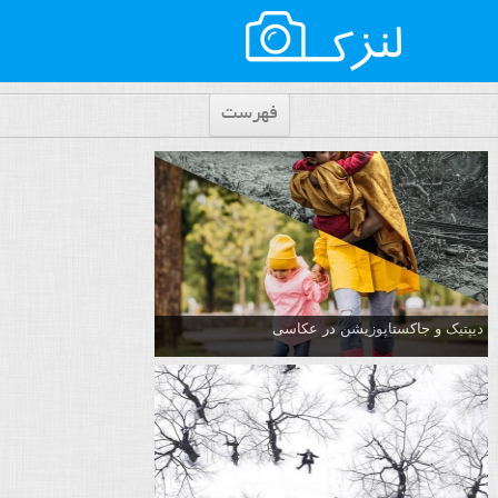
فهرست
دیپتیک و جاکستا‌پوزیشن در عکاسی