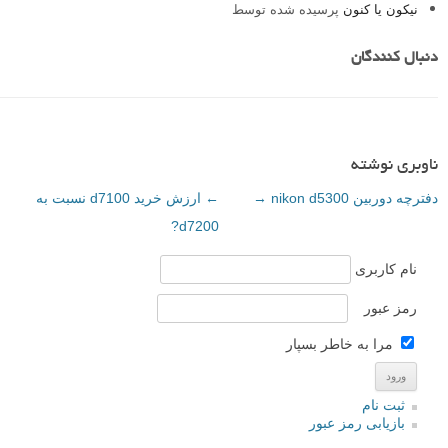
نیکون یا کنون
پرسیده شده توسط
دنبال کنندگان
ناوبری نوشته
دفترچه دوربین nikon d5300
→
←
ارزش خرید d7100 نسبت به
d7200?
نام کاربری
رمز عبور
مرا به خاطر بسپار
ثبت نام
بازیابی رمز عبور