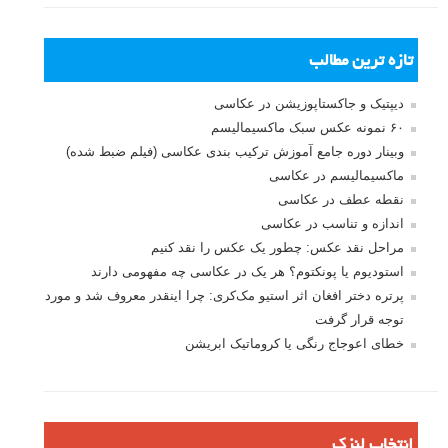
تازه ترین مطالب
دیپتیک و جاکستا‌پوزیشن در عکاسی
۶۰ نمونه عکس سبک ماکسیمالیسم
وبینار دوره جامع آموزش ترکیب بندی عکاسی (فیلم ضبط شده)
ماکسیمالیسم در عکاسی
نقطه عطف در عکاسی
اندازه و تناسب در عکاسی
مراحل نقد عکس: چطور یک عکس را نقد کنیم
استودیوم یا پونکتوم؟ هر یک در عکاسی چه مفهومی دارند
پرتره دختر افغان اثر استیو مک‌کری: چرا اینقدر معروف شد و مورد
توجه قرار گرفت
خطای اعوجاج رنگی یا کروماتیک ابریشن
انتخاب لنزک