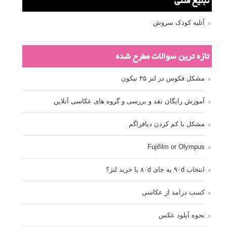
تبلیغ متنی
آتلیه کودک سروش
تازه ترین سوالات مطرح شده
مشکل فکوس در لنز ۳۵ نیکون
آموزش رایگان نقد و بررسی و گروه های عکاسی آنلاین
مشکل با کم کردن دیافراگم
Fujifilm or Olympus
انتخاب ۹۰d به جای ۸۰d یا خرید لنز؟
کسب درامد از عکاسی
نحوه آپلود عکس