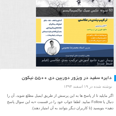
60 نمونه عکس سبک ماکسیمالیسم
وبینار دوره جامع آموزش تركيب بندي عكاسي (فیلم
ضبط شده)
دایره سفید در ویزور دوربین دی ۵۵۰۰ نیکون
نوشته شده در ۱۹ اسفند ۱۳۹۴
اگر مایلید تا از پاسخ ها به این پرسش از طریق ایمیل مطلع شوید، آن را
دنبال یا Follow نمایید. لطفا جواب خود را در قسمت «به این سوال پاسخ
دهید» بنویسید (تا کاربران دیگر بتوانند به آن امتیاز دهند).