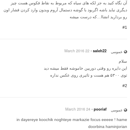
آن نگاه کنید به جز لکه های سیاه که مربوط به نقاط فکوس هست چیز
دیگری نباید باشه اگربود با گوشه دستمال آروم وبدون وارد کردن فشار اون
رو بردارید انشاا…که درست میشه
#1
22 March 2016
⋅
saleh22
عمومی
سلام
این دایره رو وقتی دوربین خاموشه فقط میشه دید
توی ۵۳۰۰ هم هست و تاثیری روی عکس نداره
#2
24 March 2016
⋅
pooriaf
عمومی
in dayereye koochik noghteye markazie focus eeeee ! hame
doorbina haminjorian