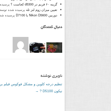
گزینه ۶۰ فریم در d5300 کجاست ؟
پرسیده
تعیین میزان زوم لنز تله
پرسیده شده توس
دوربین Nikon D5600 یا D7100
پرسیده شد
دنبال کنندگان
ناوبری نوشته
تنظیم درجه کلوین و مشکل فوکوس فیلم برد
نیکون D5100 ?
→