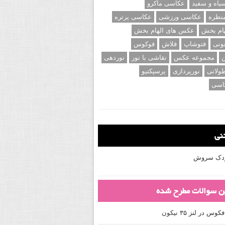
اه و سفید
عکاسی ماکرو
نظره
عکاسی ورزشی
عکاسی پرتره
ام بخش
عکس های الهام بخش
ونی
فتوشاپ
فلاش
فوکوس
ن
مجموعه عکس
نقاشی با نور
نوردهی
ولانی
نورپردازی
پرسپکتیو
اسی
تنی
کودک سروش
ین سوالات مطرح شده
 در لنز ۳۵ نیکون