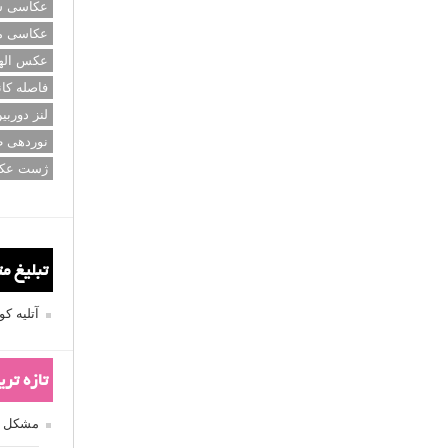
عکاسی سی
عکاسی م
عکس اله
فاصله کان
لنز دوربی
نوردهی ط
ژست عک
تبلیغ م
آتلیه 
تازه تر
مشکل فکوس