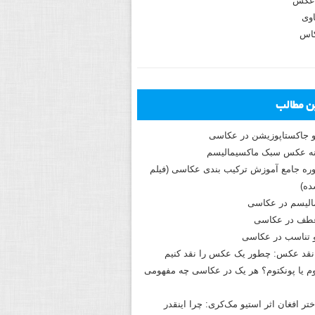
عکس
وی
کاس
ین مطالب
و جاکستا‌پوزیشن در عکاسی
دوره جامع آموزش ترکیب بندی عکاسی (فیلم
ه)
الیسم در عکاسی
طف در عکاسی
و تناسب در عکاسی
نقد عکس: چطور یک عکس را نقد کنیم
م یا پونکتوم؟ هر یک در عکاسی چه مفهومی
ختر افغان اثر استیو مک‌کری: چرا اینقدر