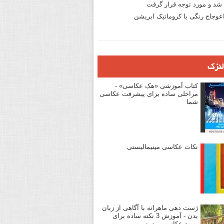
د و مورد توجه قرار گرفت
وجاج رنگی یا کروماتیک ابریشن
لنزک
کتاب آموزشی «هک عکاسی» -
مراحلی ساده برای پیشرفت عکاسی
شما
نکات عکاسی مینیمالیستی
ژست دهی ماهرانه با آگاهی از زبان
بدن - آموزش 3 نکته ساده برای
بهبود عکاسی پرتره