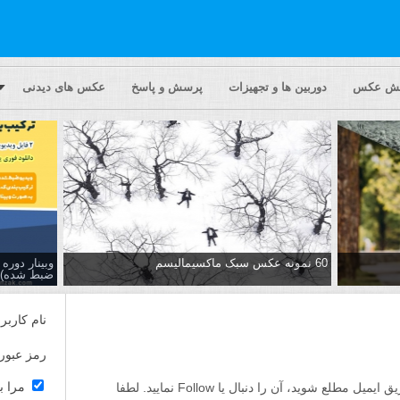
یش عکس
دوربین ها و تجهیزات
پرسش و پاسخ
عکس های دیدنی
60 نمونه عکس سبک ماکسیمالیسم
وبینار دور
ضبط شده)
نام کاربر
رمز عبور
مرا ب
اگر مایلید تا از پاسخ ها به این پرسش از طریق ایمیل مطلع شوید، آن را دنبال یا Follow نمایید. لطفا