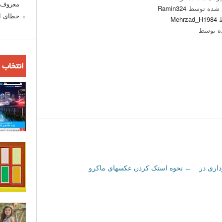
معروف ش
 شده توسط
Ramin324
خطای اع
ط
Mehrzad_H1984
ه توسط
انتخاب 
اری در
←
نحوه استک کردن عکسهای ماکرو