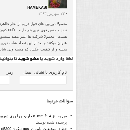
HAMEKASI
⋅
۲۳ شهریور ۱۳۹۳
معمولا دوربین های فول فریم از نظر ظاهر
عنوان میکنند و بعد از این تعداد شات دور
میشه و از کیفیت عکس کم میشه ولی شاید تا 200.000 تا محسوس 
لطفا وارد شوید یا
عضو شوید
تا بتوانی
نام کاربری یا نشانی ایمیل
رمز
سوالات مرتبط
من یه لنز ۵۰mm f1.4 دارم، چرا روی دوربین d5000 نیکون فوکوس اتوماتیک نمیشه انجام داد؟
پرسیده شده توسط
خطای موقیعیت یابی در gps نیکون d5300
پ