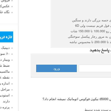
فروش 
عکس‌کا
نگاه ع
ی جسه بزرگی دارند و سنگین
ترند و جنس قوی تری هم دارند . 60D کنون فول فریم نیبست ولی 6D
هست . معمولا شرکت ها عمر مفید سنسور رو 100.000 تا 150.000 شات
بین به مرور رچار پیکسل سوختگی
تازه تر
نباشه
دیپتیک 
د پاسخ بدهید
۶۰ نمونه عکس سبک ماکسیمالیسم
وبینار 
ضبط شد
ماکسیم
نقطه ع
اندازه 
مراحل 
استودیو
دارند
پرتره د
رسیده شده توسط