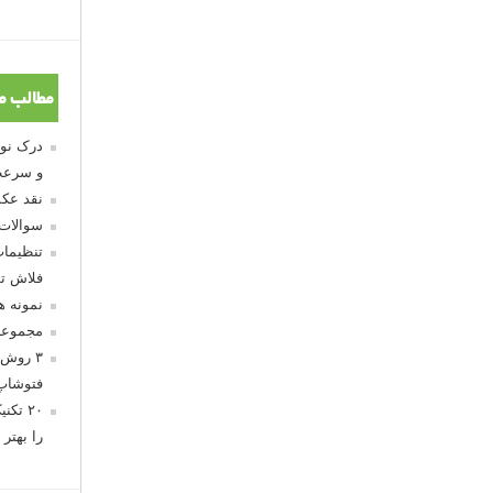
مطالب م
و سرعت
نقد عکس
سوالات
تنظیمات
فلاش تو
نمونه 
مجموعه
۳ روش 
فتوشاپ
۲۰ تک
را بهتر 