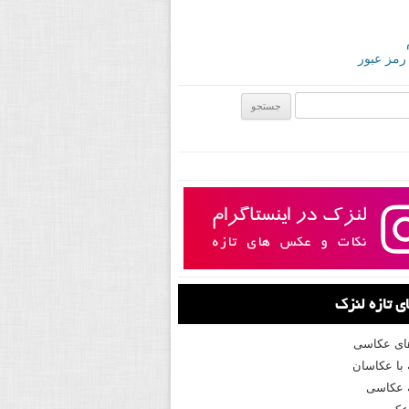
 رمز عبور
ی:
 تازه لنزک
های عکاسی
با عکاسان
 عکاسی