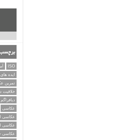
برچسب‌
ISO
آم
ایده های
تمرین ع
خلاقیت د
دیافراگم
عکاسی
عکاسی از
عکاسی از
عکاسی خی