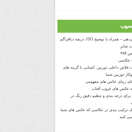
حبوب
درک نوردهی – همراه با توضیح ISO، دریچه دیافراگم
 شاتر
 #۹۹
 عکاسی
 فلاش داخلی دوربین: آشنایی با گزینه های
کار دوربین شما
های زیبای عکس های مفهومی
 عکس های غروب آفتاب
برای درجه بندی و تنظیم دقیق رنگ در
نیک ترکیب بندی در عکاسی که عکس های شما
می کنند