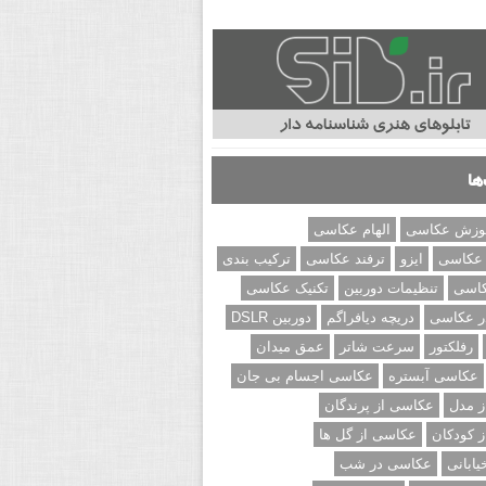
ها
وزش عکاسی
الهام عکاسی
 عکاسی
ایزو
ترفند عکاسی
ترکیب بندی
کاسی
تنظیمات دوربین
تکنیک عکاسی
ر عکاسی
دریچه دیافراگم
دوربین DSLR
رفلکتور
سرعت شاتر
عمق میدان
عکاسی آبستره
عکاسی اجسام بی جان
 مدل
عکاسی از پرندگان
 کودکان
عکاسی از گل ها
ابانی
عکاسی در شب