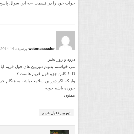
جواب خود را در قسمت «به این سوال پاسخ دهید
webmasssster
پرسیده 14 September 2014
درود و روز بخیر
می خواستم بدونم دوربین های فول فریم ایا
۶۰D کانن جزو فول فریم هاست ؟
واینکه اگر دوربین سلامت باشه به هنگام خ
خورده باشه خوبه
ممنون
دوربین+فول فریم