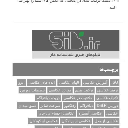
۲۰ تکنیک ترکیب بندی در عکاسی که عکس های شما را بهتر می
کنند
برچسب‌ها
ISO
آموزش عکاسی
الهام عکاسی
ایده های عکاسی
ایزو
ترفند عکاسی
ترکیب بندی
تمرین عکاسی
تنظیمات دوربین
تکنیک عکاسی
خلاقیت در عکاسی
دریچه دیافراگم
دوربین DSLR
دیافراگم
رفلکتور
سرعت شاتر
عمق میدان
عکاسی
عکاسی آبستره
عکاسی اجسام بی جان
عکاسی از مدل
عکاسی از پرندگان
عکاسی از کودکان