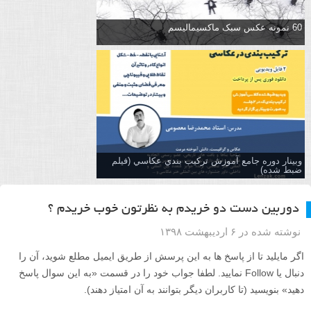
60 نمونه عکس سبک ماکسیمالیسم
وبینار دوره جامع آموزش تركيب بندي عكاسي (فیلم
ضبط شده)
دوربین دست دو خریدم به نظرتون خوب خریدم ؟
نوشته شده در ۶ اردیبهشت ۱۳۹۸
اگر مایلید تا از پاسخ ها به این پرسش از طریق ایمیل مطلع شوید، آن را
دنبال یا Follow نمایید. لطفا جواب خود را در قسمت «به این سوال پاسخ
دهید» بنویسید (تا کاربران دیگر بتوانند به آن امتیاز دهند).