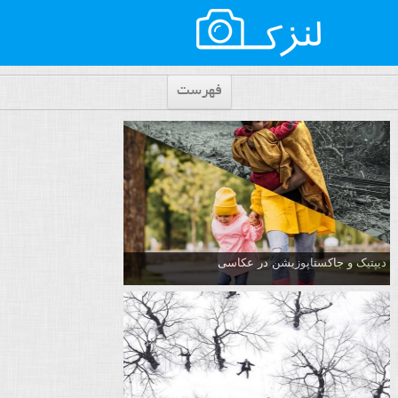
فهرست
دیپتیک و جاکستا‌پوزیشن در عکاسی