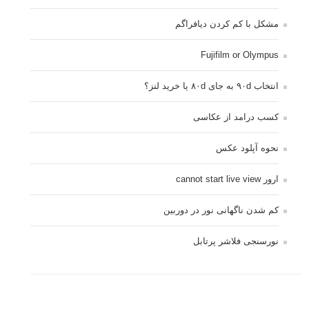
مشکل با کم کردن دیافراگم
Fujifilm or Olympus
انتخاب ۹۰d به جای ۸۰d یا خرید لنز؟
کسب درامد از عکاسی
نحوه آپلود عکس
ارور cannot start live view
کم شدن ناگهانی نور در دوربین
نورسنجی فلاشر پرتابل