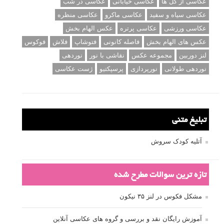
عکاسی از گل ها
عکاسی خیابانی
عکاسی در شب
عکاسی سیاه و سفید
عکاسی ماکرو
عکاسی منظره
عکاسی ورزشی
عکاسی پرتره
عکس الهام بخش
عکس های الهام بخش
فاصله کانونی
فتوشاپ
فلاش
فوکوس
لنز دوربین
مجموعه عکس
نقاشی با نور
نوردهی
نوردهی طولانی
نورپردازی
پرسپکتیو
ژست عکاسی
تبلیغ متنی
آتلیه کودک سروش
تازه ترین سوالات مطرح شده
مشکل فکوس در لنز ۳۵ نیکون
آموزش رایگان نقد و بررسی و گروه های عکاسی آنلاین