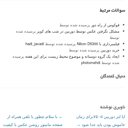
سوالات مرتبط
فوکوس از راه ذور
پرسیده شده توسط
مشکل نگرفتن عکس توسط دوربین در شب های کویر
پرسیده شده
توسط
فیلمبرداری با Nikon D5300
پرسیده شده توسط
hadi_javadi
خرید دوربین
پرسیده شده توسط
ایجاد یک گروه دوستانه و موضوع محیط زیست برای این هفته
پرسیده
شده توسط
photomehdi
دنبال کنندگان
ناوبری نوشته
ایا لنز دوربین ۷۵۰dبرای زمان
←
با سلام،چطور با تلفن همراه از
خاموش بودن باید جدا شود
→
صفحه مانیتور روشن عکس با کیفیت