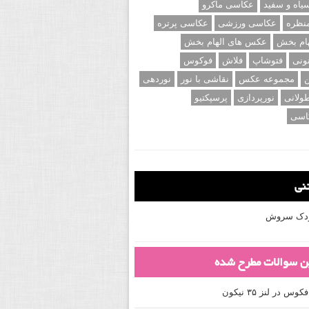
اه و سفید
عکاسی ماکرو
نظره
عکاسی ورزشی
عکاسی پرتره
ام بخش
عکس های الهام بخش
ونی
فتوشاپ
فلاش
فوکوس
ن
مجموعه عکس
نقاشی با نور
نوردهی
ولانی
نورپردازی
پرسپکتیو
اسی
تنی
کودک سروش
ین سوالات مطرح شده
 در لنز ۳۵ نیکون