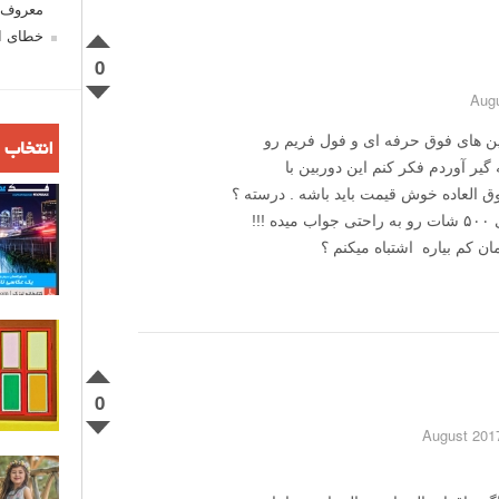
معروف ش
خطای اع
0
ن های فوق حرفه ای و فول فریم رو
انتخاب 
 ۴۰۰ هزار تومان که گیر آوردم فکر کنم این دوربین با
نز ۲۴-۱۲۰ که روشه فوق العاده خوش قیمت باید باشه . درسته ؟
!!
0