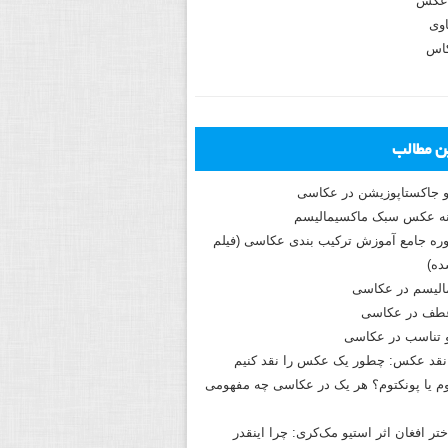
عکس
وی
کاس
ین مطالب
و جاکستا‌پوزیشن در عکاسی
دوره جامع آموزش ترکیب بندی عکاسی (فیلم
ه)
الیسم در عکاسی
طف در عکاسی
و تناسب در عکاسی
نقد عکس: چطور یک عکس را نقد کنیم
م یا پونکتوم؟ هر یک در عکاسی چه مفهومی
ختر افغان اثر استیو مک‌کری: چرا اینقدر