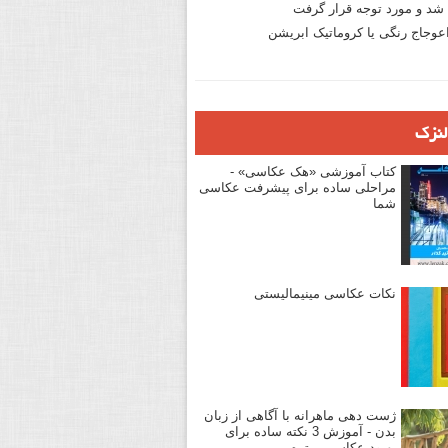
د و مورد توجه قرار گرفت
وجاج رنگی یا کروماتیک ابریشن
لنزک
کتاب آموزشی «هک عکاسی» -
مراحلی ساده برای پیشرفت عکاسی
شما
نکات عکاسی مینیمالیستی
ژست دهی ماهرانه با آگاهی از زبان
بدن - آموزش 3 نکته ساده برای
بهبود عکاسی پرتره