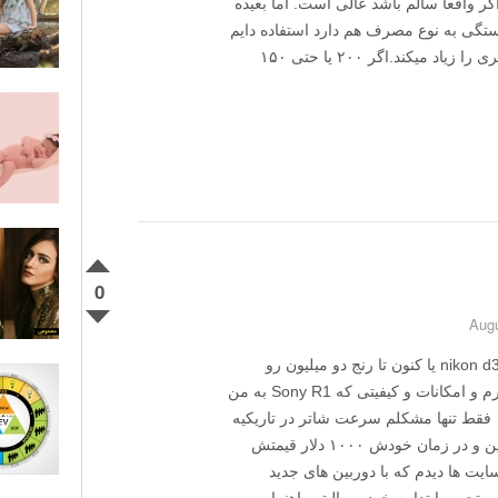
 واقعا سالم باشد عالی است. اما بعیده
هد.البته بستگی به نوع مصرف هم دارد استفاده دایم
از فلاش و زوم کردن های مکرر مصرف باطری را زیاد میکند.اگر ۲۰۰ یا حتی ۱۵۰
0
قصد خرید nikon d3300 یا کنون تا رنج دو میلیون رو
داشتم ولی خب با مصرف خانگی که من دارم و امکانات و کیفیتی که Sony R1 به من
 فقط تنها مشکلم سرعت شاتر در تاریکیه
وگرنه فوق العادست کیفیت تصویر این دوربین و در زمان خودش ۱۰۰۰ دلار قیمتش
یت ها دیدم که با دوربین های جدید
تجربه ابتداییه خودم و البته راهنمایی