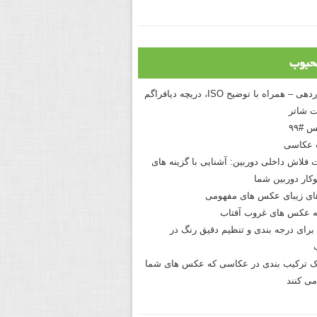
حبوب
درک نوردهی – همراه با توضیح ISO، دریچه دیافراگم
 شاتر
 #۹۹
 عکاسی
 فلاش داخلی دوربین: آشنایی با گزینه های
کار دوربین شما
های زیبای عکس های مفهومی
 عکس های غروب آفتاب
برای درجه بندی و تنظیم دقیق رنگ در
نیک ترکیب بندی در عکاسی که عکس های شما
می کنند