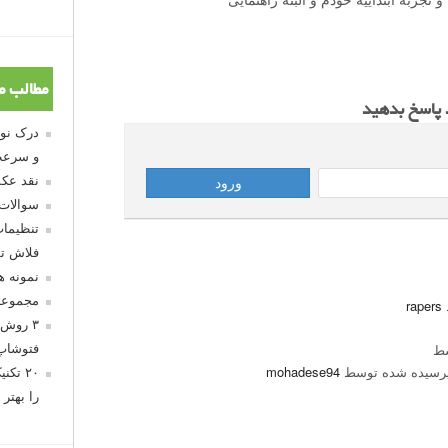
مطالب م
د پاسخ بدهید
و سرعت
نقد عکس
سوالات
تنظیمات
فلاش تو
نمونه 
مجموعه
rapers
۳ روش 
سط
فتوشاپ
رسیده شده توسط
mohadese94
۲۰ تک
را بهتر 