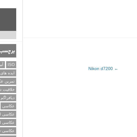
برچسب‌
ISO
آم
Nikon d7200
←
ایده های
تمرین ع
خلاقیت د
دیافراگم
عکاسی
عکاسی از
عکاسی از
عکاسی خی