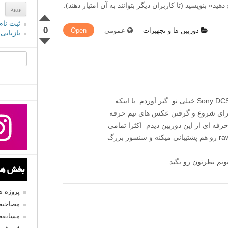
» بنویسید (تا کاربران دیگر بتوانند به آن امتیاز دهند).
ثبت نام
0
دوربین ها و تجهیزات
عمومی
Open
بازیابی
جستجو یرا
از یک‌عکاس قدیمی یک‌دوربین Sony DCS-R1 خیلی نو گیر آوردم با اینکه
ه نظر شما برای شروع و گرفتن عکس های نیم حرفه
ه ای از این دوربین دیدم اکثرا تمامی
تنظیمات دستی dslr ها رو هم داره وفرمت raw رو هم پشتیبانی میکنه و سنسور بزرگ
ونم نظرتون رو بگید
بخش های
پروژه 
مصاحبه 
مسابقه