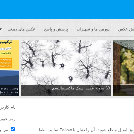
یش عکس
دوربین ها و تجهیزات
پرسش و پاسخ
عکس های دیدنی
60 نمونه عکس سبک ماکسیمالیسم
وبینار دور
ضبط شده)
نام کاربر
رمز عبور
مرا ب
اگر مایلید تا از پاسخ ها به این پرسش از طریق ایمیل مطلع شوید، آن را دنبال یا Follow نمایید. لطفا