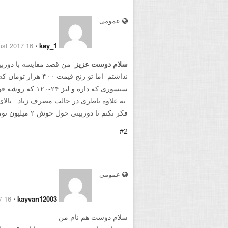
عمومی
16 August 2017
⋅
key_1
سلام دوست عزیز
من قصد مقایسه با دوربی
نداشتم اما تو رنج قیمت
سنسوری که داره و ل
به علاوه باطری در حالت مصرف زیاد بالای ۵۰۰ شات رو به راحتی جواب میده !
فکر نکنم تا دوربینی حول حوش ۲ میلیون تومان کم بیاره اشتباه میکنم ؟
#2
عمومی
16 August 2017
⋅
kayvan12003
سلام دوست هم نام من