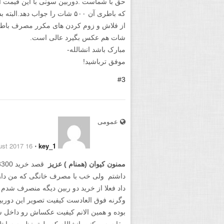
حق با شماست .دوربین سونی با این قیمت اگر
که باطری آن ۵۰۰ شات را جواب د
شات هم عکس بگیرد عالی است.
مبارک باشد انشالله-
موفق ترباشید!
#3
عمومی
16 August 2017
⋅
key_1
ممنون کیوان (همنام ) عزیز
داد فعلا از خرید دو ربین دیگه منصرف شدم
بوده و همین الانم کیفیت عکساش رو داخل سا
مقایسه میکنن انشالله که طبق نظریه سایتا و 