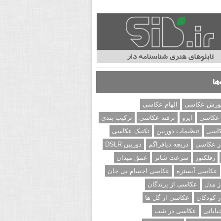
ها
وزش عکاسی
الهام عکاسی
 عکاسی
ایزو
ترفند عکاسی
ترکیب بندی
کاسی
تنظیمات دوربین
تکنیک عکاسی
ر عکاسی
دریچه دیافراگم
دوربین DSLR
رفلکتور
سرعت شاتر
عمق میدان
عکاسی آبستره
عکاسی اجسام بی جان
 مدل
عکاسی از پرندگان
 کودکان
عکاسی از گل ها
ابانی
عکاسی در شب