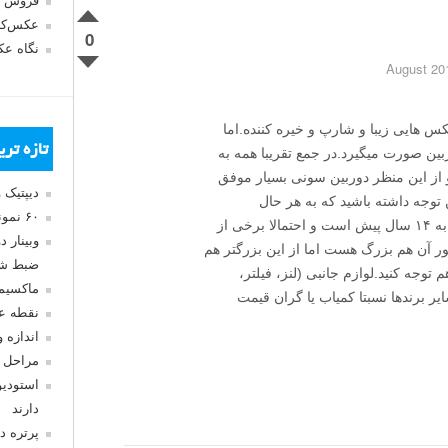
فروش 
عکس‌کا
0
نگاه ع
 هایی زیبا و شارپ و خیره کننده.اما
تازه تر
بین صورت میگیرد.در جمع تقریبا همه به
و از این منظر دوربین سونی بسیار موفق
دیپتیک 
توجه داشته باشید که به هر حال
۶۰ نمونه عکس سبک ماکسیمالیسم
تکنولوژی این دوربین به گفته خودتان متعلق به ۱۴ سال پیش است و احتمالا برخی از
وبینار 
ور آن هم بزرگ هست اما از این بزرگتر هم
ضبط شد
توجه کنید.لوازم جانبی (لنز، فیلتر،
ماکسیم
ر برندها نسبتا کمیاب یا گران قیمت
نقطه ع
اندازه 
مراحل 
استودیو
دارند
پرتره د