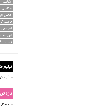
عکاسی سی
عکاسی م
عکس اله
فاصله کان
لنز دوربی
نوردهی ط
ژست عک
تبلیغ م
آتلیه 
تازه تر
مشکل فکوس