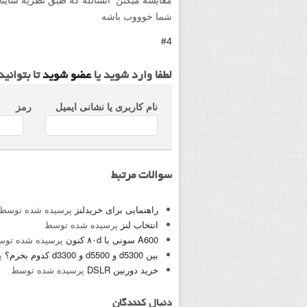
شما خوووب باشه
#4
لطفا وارد شوید یا
عضو شوید
تا بتوانی
نام کاربری یا نشانی ایمیل
رمز
سوالات مرتبط
راهنمایی برای خریدلنز
پرسیده شده توسط
انتخاب لنز
پرسیده شده توسط
A600 سونی با ۸۰d کنون
پرسیده شده تو
بین d5300 و d5500 و d3300 کدوم بخرم؟
پ
خرید دوربین DSLR
پرسیده شده توسط
دنبال کنندگان