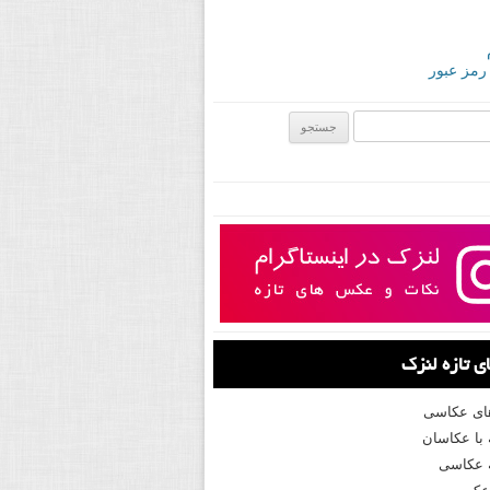
 رمز عبور
ی:
 تازه لنزک
های عکاسی
با عکاسان
 عکاسی