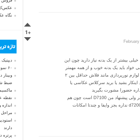
فروش 
عکس‌کا
نگاه ع
+1
تازه تر
لی بیشتر از یک بدنه نیاز دارید چون این
دیپتیک 
خواد باید یک بدنه خوب و از همه مهمتر
۶۰ نمونه عکس سبک ماکسیمالیسم
یک لنز خیلی خوب که عوجاج نداشته باشه و لوازم نورپردازی مانند فلاش حداقل بین ۲
وبینار 
د اینکار بشید یا برید سرکلاس عکاسی یا
ضبط شد
داره حضورا مشورت بگیرید
ماکسیم
به نظر من بین بدنه های که گفتید d7200 بهتر ولی پیشنهاد من D7100 است چون هم
نقطه ع
افت قیمت خودش داشته و انچنان فرقی با d7200 نداره بجز وایفا و چندتا امکانات
اندازه 
مراحل 
استودیو
دارند
پرتره د