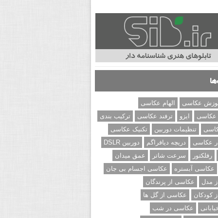
ها
وزش عکاسی
الهام عکاسی
 عکاسی
ایزو
ترفند عکاسی
ترکیب بندی
کاسی
تنظیمات دوربین
تکنیک عکاسی
ر عکاسی
دریچه دیافراگم
دوربین DSLR
رفلکتور
سرعت شاتر
عمق میدان
عکاسی آبستره
عکاسی اجسام بی جان
 مدل
عکاسی از پرندگان
 کودکان
عکاسی از گل ها
ابانی
عکاسی در شب