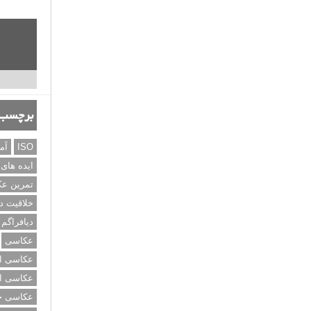
برچسب‌
ISO
آم
ایده های
تمرین ع
خلاقیت د
دیافراگم
عکاسی
عکاسی از
عکاسی از
عکاسی خی