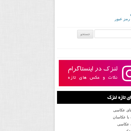
 رمز عبور
ی:
 تازه لنزک
های عکاسی
با عکاسان
 عکاسی