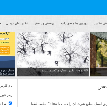
یش عکس
دوربین ها و تجهیزات
پرسش و پاسخ
عکس های دیدنی
60 نمونه عکس سبک ماکسیمالیسم
وبینار دور
ضبط شده)
نام کاربر
عتی
رمز عبور
مرا ب
اگر مایلید تا از پاسخ ها به این پرسش از طریق ایمیل مطلع شوید، آن را دنبال یا Follow نمایید. لطفا