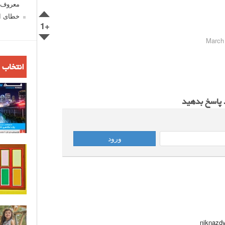
معروف ش
خطای اع
+1
انتخاب 
د پاسخ بدهید
niknazd