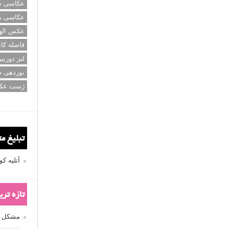
عکاسی سی
عکاسی م
عکس اله
فاصله کان
لنز دوربی
نوردهی ط
ژست عک
تبلیغ م
آتلیه 
تازه تر
مشکل فکوس