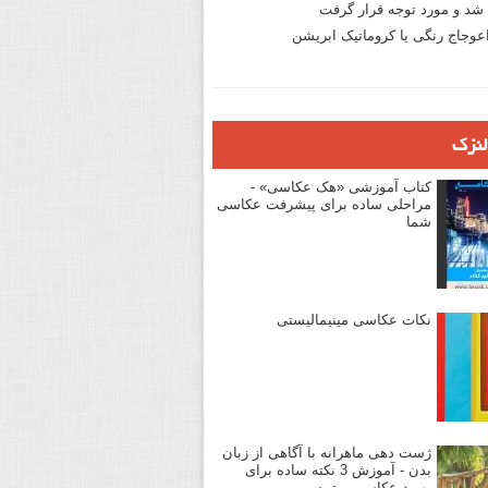
د و مورد توجه قرار گرفت
وجاج رنگی یا کروماتیک ابریشن
لنزک
کتاب آموزشی «هک عکاسی» -
مراحلی ساده برای پیشرفت عکاسی
شما
نکات عکاسی مینیمالیستی
ژست دهی ماهرانه با آگاهی از زبان
بدن - آموزش 3 نکته ساده برای
بهبود عکاسی پرتره