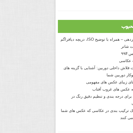
حبوب
درک نوردهی – همراه با توضیح ISO، دریچه دیافراگم
 شاتر
 #۹۹
 عکاسی
 فلاش داخلی دوربین: آشنایی با گزینه های
کار دوربین شما
های زیبای عکس های مفهومی
 عکس های غروب آفتاب
برای درجه بندی و تنظیم دقیق رنگ در
نیک ترکیب بندی در عکاسی که عکس های شما
می کنند