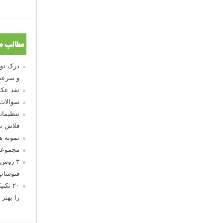
مطالب م
و سرعت
نقد عکس
سوالات
تنظیمات
فلاش تو
نمونه 
مجموعه
۳ روش 
فتوشاپ
۲۰ تک
را بهتر 