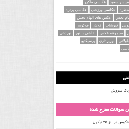
اه و سفید
عکاسی ماکرو
نظره
عکاسی ورزشی
عکاسی پرتره
ام بخش
عکس های الهام بخش
ونی
فتوشاپ
فلاش
فوکوس
ن
مجموعه عکس
نقاشی با نور
نوردهی
ولانی
نورپردازی
پرسپکتیو
اسی
تنی
کودک سروش
ین سوالات مطرح شده
 در لنز ۳۵ نیکون