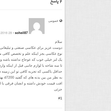
2
پاسخ
عمومی
28 February 2016
⋅
soheil87
سلام
دوست عزیز برای عکاسی صنعتی و تبلیغاتی خی
نوع عکاسی بجز اینکه علم و تخصص کافی می 
تا سه شاخه با لوازم جانبی قبل از اینکه وار
حداقل باکسی که تجربه کافی تو این زمینه 
جزئی
#1