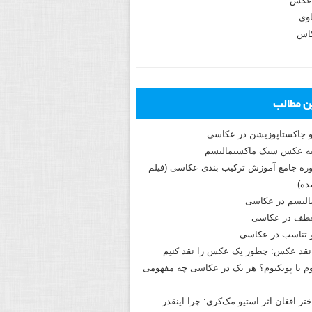
عکس
وی
کاس
ین مطالب
و جاکستا‌پوزیشن در عکاسی
دوره جامع آموزش ترکیب بندی عکاسی (فیلم
ه)
الیسم در عکاسی
طف در عکاسی
و تناسب در عکاسی
نقد عکس: چطور یک عکس را نقد کنیم
م یا پونکتوم؟ هر یک در عکاسی چه مفهومی
ختر افغان اثر استیو مک‌کری: چرا اینقدر