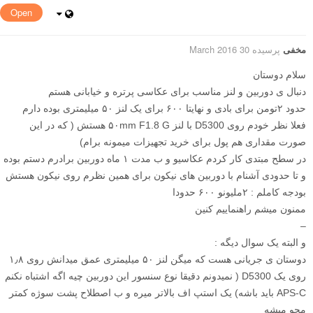
Open
مخفی
پرسیده 30 March 2016
سلام دوستان
دنبال ی دوربین و لنز مناسب برای عکاسی پرتره و خیابانی هستم
حدود ۲تومن برای بادی و نهایتا ۶۰۰ برای یک لنز ۵۰ میلیمتری بوده دارم
فعلا نظر خودم روی D5300 با لنز ۵۰mm F1.8 G هستش ( که در این
صورت مقداری هم پول برای خرید تجهیزات میمونه برام)
در سطح مبتدی کار کردم عکاسیو و ب مدت ۱ ماه دوربین برادرم دستم بوده
و تا حدودی آشنام با دوربین های نیکون برای همین نظرم روی نیکون هستش
بودجه کاملم : ۲ملیونو ۶۰۰ حدودا
ممنون میشم راهنماییم کنین
–
و البته یک سوال دیگه :
دوستان ی جریانی هست که میگن لنز ۵۰ میلیمتری عمق میدانش روی ۱٫۸
روی یک D5300 ( نمیدونم دقیقا نوع سنسور این دوربین چیه اگه اشتباه نکنم
APS-C باید باشه) یک استپ اف بالاتر میره و ب اصطلاح پشت سوژه کمتر
محو میشه