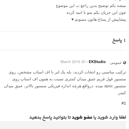
میشه یکم توضیح بدین راجع ب این موضوع
چون این جریان یکم منو نا امید کرده
پیشاپیش از پساخ هاتون ممنونم ♥
1
پاسخ
30 March 2016
⋅
EKStudio
عمومی
ترکیب مناسبی رو انتخاب کردید، بله یک لنز با اف استاپ مشخص، روی
سنسور فول فریم عمق میدان کمتری نسبت به همون اف استاپ روی
سنسور apsc میده. درواقع هرچه اندازه فیزیکی سنسور بالاتر، عمق میدان
کمتر.
#1
لطفا وارد شوید یا
عضو شوید
تا بتوانید پاسخ بدهید