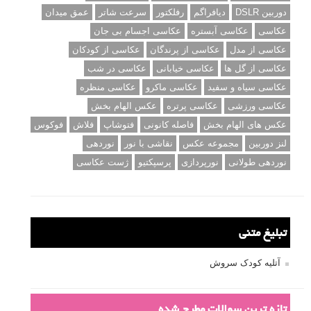
دوربین DSLR
دیافراگم
رفلکتور
سرعت شاتر
عمق میدان
عکاسی
عکاسی آبستره
عکاسی اجسام بی جان
عکاسی از مدل
عکاسی از پرندگان
عکاسی از کودکان
عکاسی از گل ها
عکاسی خیابانی
عکاسی در شب
عکاسی سیاه و سفید
عکاسی ماکرو
عکاسی منظره
عکاسی ورزشی
عکاسی پرتره
عکس الهام بخش
عکس های الهام بخش
فاصله کانونی
فتوشاپ
فلاش
فوکوس
لنز دوربین
مجموعه عکس
نقاشی با نور
نوردهی
نوردهی طولانی
نورپردازی
پرسپکتیو
ژست عکاسی
تبلیغ متنی
آتلیه کودک سروش
تازه ترین سوالات مطرح شده