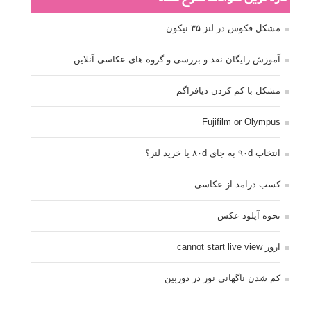
مشکل فکوس در لنز ۳۵ نیکون
آموزش رایگان نقد و بررسی و گروه های عکاسی آنلاین
مشکل با کم کردن دیافراگم
Fujifilm or Olympus
انتخاب ۹۰d به جای ۸۰d یا خرید لنز؟
کسب درامد از عکاسی
نحوه آپلود عکس
ارور cannot start live view
کم شدن ناگهانی نور در دوربین
نورسنجی فلاشر پرتابل