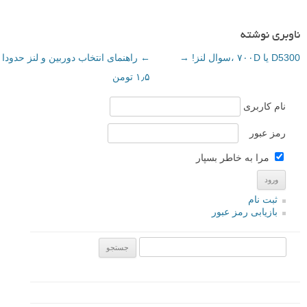
ناوبری نوشته
D5300 یا ۷۰۰D ،سوال لنز!
→
←
راهنمای انتخاب دوربین و لنز حدودا
۱٫۵ تومن
نام کاربری
رمز عبور
مرا به خاطر بسپار
ثبت نام
بازیابی رمز عبور
جستجو یرای: