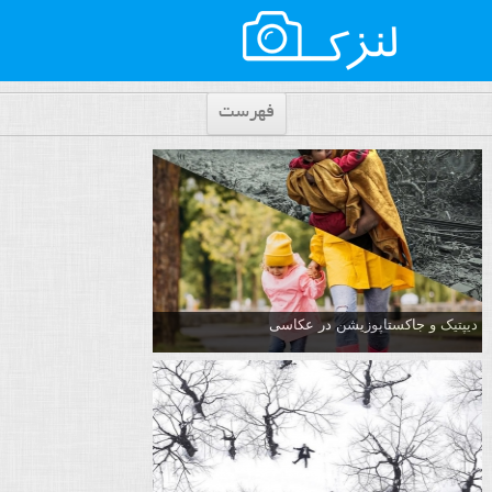
فهرست
دیپتیک و جاکستا‌پوزیشن در عکاسی