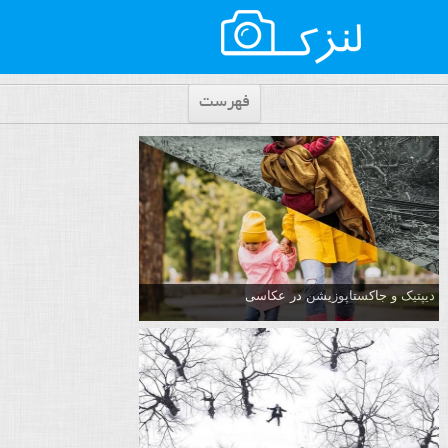
فهرست
دیپتیک و جاکستا‌پوزیشن در عکاسی