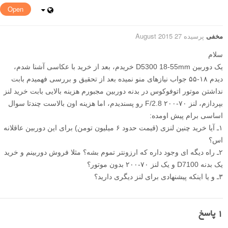
Open
مخفی
پرسیده 27 August 2015
سلام
یک دوربین D5300 18-55mm خریدم، بعد از خرید با عکاسی آشنا شدم،
دیدم ۱۸-۵۵ جواب نیازهای منو نمیده بعد از تحقیق و بررسی فهمیدم بابت
نداشتن موتور اتوفوکوس در بدنه دوربین مجبورم هزینه بالایی بابت خرید لنز
بپردازم، لنز ۷۰-۲۰۰ F/2.8 رو پسندیدم، اما هزینه اون بالاست چندتا سوال
اساسی برام پیش اومده:
۱ـ آیا خرید چنین لنزی (قیمت حدود ۶ میلیون تومن) برای این دوربین عاقلانه
اس؟
۲ـ راه دیگه ای وجود داره که ارزونتر تموم بشه؟ مثلا فروش دوربینم و خرید
یک بدنه D7100 و یک لنز ۷۰-۲۰۰ بدون موتور؟
۳ـ و یا اینکه پیشنهادی برای لنز دیگری دارید؟
1
پاسخ