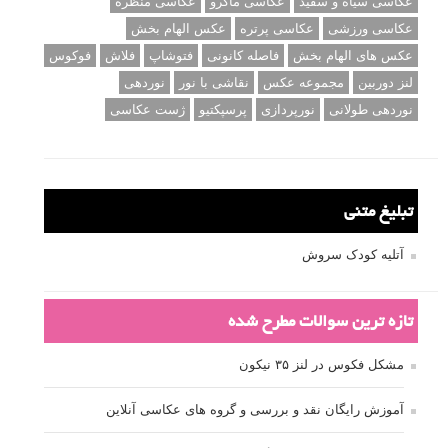
عکاسی سیاه و سفید
عکاسی ماکرو
عکاسی منظره
عکاسی ورزشی
عکاسی پرتره
عکس الهام بخش
عکس های الهام بخش
فاصله کانونی
فتوشاپ
فلاش
فوکوس
لنز دوربین
مجموعه عکس
نقاشی با نور
نوردهی
نوردهی طولانی
نورپردازی
پرسپکتیو
ژست عکاسی
تبلیغ متنی
آتلیه کودک سروش
تازه ترین سوالات مطرح شده
مشکل فکوس در لنز ۳۵ نیکون
آموزش رایگان نقد و بررسی و گروه های عکاسی آنلاین