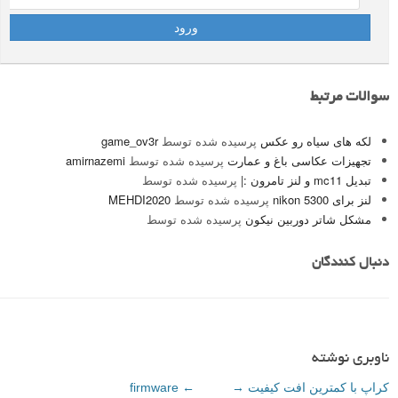
سوالات مرتبط
لکه های سیاه رو عکس
پرسیده شده توسط
game_ov3r
تجهیزات عکاسی باغ و عمارت
پرسیده شده توسط
amirnazemi
تبدیل mc11 و لنز تامرون :|
پرسیده شده توسط
لنز برای nikon 5300
پرسیده شده توسط
MEHDI2020
مشکل شاتر دوربین نیکون
پرسیده شده توسط
دنبال کنندگان
ناوبری نوشته
کراپ با کمترین افت کیفیت
→
←
firmware