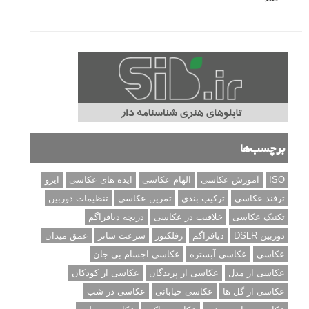
برچسب‌ها
ISO
آموزش عکاسی
الهام عکاسی
ایده های عکاسی
ایزو
ترفند عکاسی
ترکیب بندی
تمرین عکاسی
تنظیمات دوربین
تکنیک عکاسی
خلاقیت در عکاسی
دریچه دیافراگم
دوربین DSLR
دیافراگم
رفلکتور
سرعت شاتر
عمق میدان
عکاسی
عکاسی آبستره
عکاسی اجسام بی جان
عکاسی از مدل
عکاسی از پرندگان
عکاسی از کودکان
عکاسی از گل ها
عکاسی خیابانی
عکاسی در شب