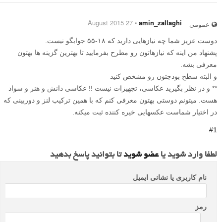
27 August 2015
⋅
amin_zallaghi
عمومی
دوست عزیز شما چه نیازهایی دارید که ۱۸-۵۵ جوابگو نیست.
پشنهاد من اینه که نیازهاتون رو مطرح بفرمایید تا بهترین گزینه ها بهتون
معرفی بشه.
و البته سطح بودجتون رو مشخص کنید
** و در نظر بگیرید عکاسی، تجهیزات نیست !! عکاسی دانش و هنر و سواد
هست. میتونم دوستی بهتون معرفی کنم که با همین ترکیب لنز و دوربینی که
در اختیار شماست عکسهایی خیره کننده ثبت میکنه.
#1
لطفا وارد شوید یا
عضو شوید
تا بتوانید پاسخ بدهید
نام کاربری یا نشانی ایمیل
رمز