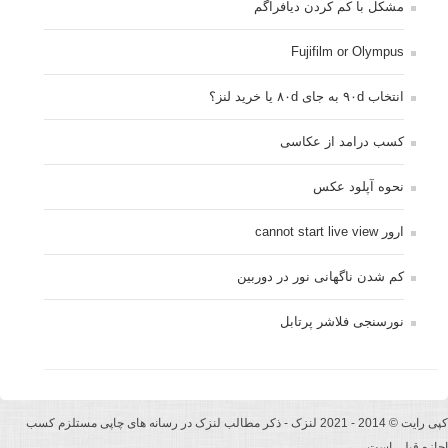
مشکل با کم کردن دیافراگم
Fujifilm or Olympus
انتخاب ۹۰d به جای ۸۰d یا خرید لنز؟
کسب درامد از عکاسی
نحوه آپلود عکس
ارور cannot start live view
کم شدن ناگهانی نور در دوربین
نورسنجی فلاشر پرتابل
کپی رایت © 2014 - 2021 لنزک - ذکر مطالب لنزک در رسانه های چاپی مستلزم کسب
اجازه قبلی است.