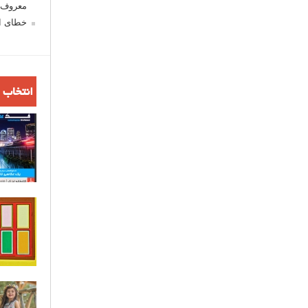
معروف ش
خطای اع
انتخاب 