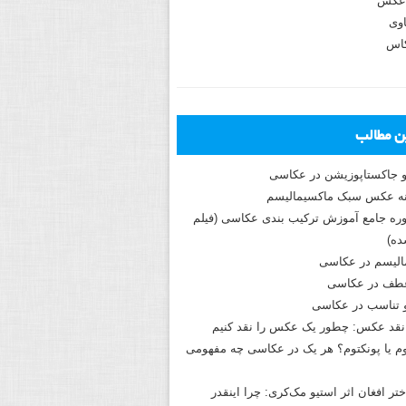
عکس
وی
کاس
ین مطالب
و جاکستا‌پوزیشن در عکاسی
دوره جامع آموزش ترکیب بندی عکاسی (فیلم
ه)
الیسم در عکاسی
طف در عکاسی
و تناسب در عکاسی
نقد عکس: چطور یک عکس را نقد کنیم
م یا پونکتوم؟ هر یک در عکاسی چه مفهومی
ختر افغان اثر استیو مک‌کری: چرا اینقدر