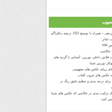
حبوب
درک نوردهی – همراه با توضیح ISO، دریچه دیافراگم
 شاتر
 #۹۹
 عکاسی
 فلاش داخلی دوربین: آشنایی با گزینه های
کار دوربین شما
های زیبای عکس های مفهومی
 عکس های غروب آفتاب
برای درجه بندی و تنظیم دقیق رنگ در
نیک ترکیب بندی در عکاسی که عکس های شما
می کنند