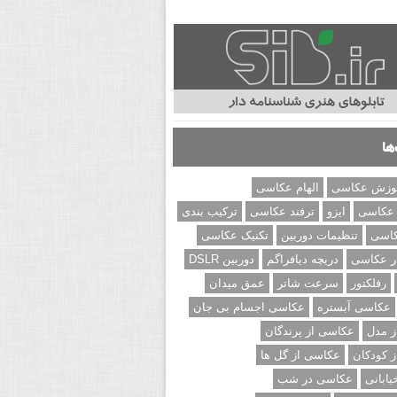
ها
وزش عکاسی
الهام عکاسی
 عکاسی
ایزو
ترفند عکاسی
ترکیب بندی
کاسی
تنظیمات دوربین
تکنیک عکاسی
ر عکاسی
دریچه دیافراگم
دوربین DSLR
رفلکتور
سرعت شاتر
عمق میدان
عکاسی آبستره
عکاسی اجسام بی جان
 مدل
عکاسی از پرندگان
 کودکان
عکاسی از گل ها
ابانی
عکاسی در شب