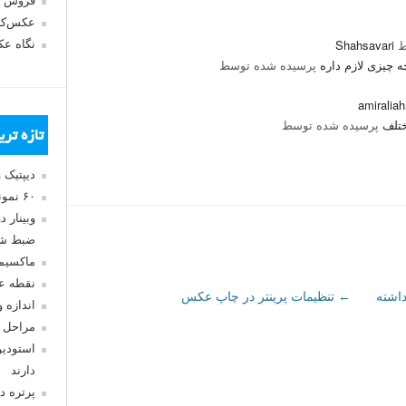
فروش 
عکس‌کا
ط
Shahsavari
نگاه ع
ه چیزی لازم داره
پرسیده شده توسط
amiralia
ختلف
پرسیده شده توسط
تازه تر
دیپتیک 
۶۰ نمونه عکس سبک ماکسیمالیسم
وبینار 
ضبط شد
ماکسیم
نقطه ع
اشته
←
تنظیمات پرینتر در چاپ عکس
اندازه 
مراحل 
استودیو
دارند
پرتره د