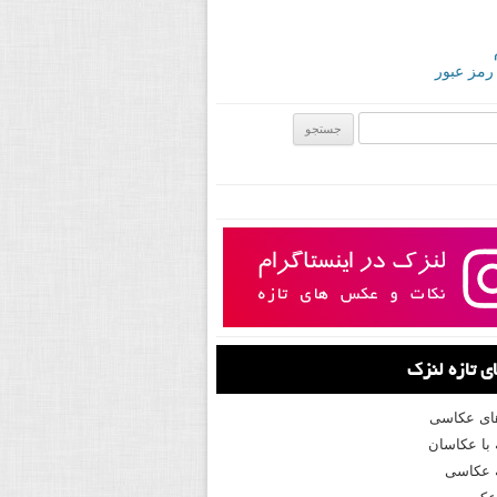
 رمز عبور
ی:
 تازه لنزک
های عکاسی
با عکاسان
 عکاسی