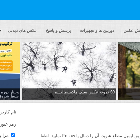
یش عکس
دوربین ها و تجهیزات
پرسش و پاسخ
عکس های دیدنی
60 نمونه عکس سبک ماکسیمالیسم
وبینار دور
ضبط شده)
نام کاربر
رمز عبور
مرا ب
اگر مایلید تا از پاسخ ها به این پرسش از طریق ایمیل مطلع شوید، آن را دنبال یا Follow نمایید. لطفا