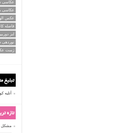
عکاسی سی
عکاسی م
عکس اله
فاصله کان
لنز دوربی
نوردهی ط
ژست عک
تبلیغ م
آتلیه 
تازه تر
مشکل فکوس