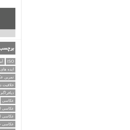
برچسب‌
ISO
آم
ایده های
تمرین ع
خلاقیت د
دیافراگم
عکاسی
عکاسی از
عکاسی از
عکاسی خی