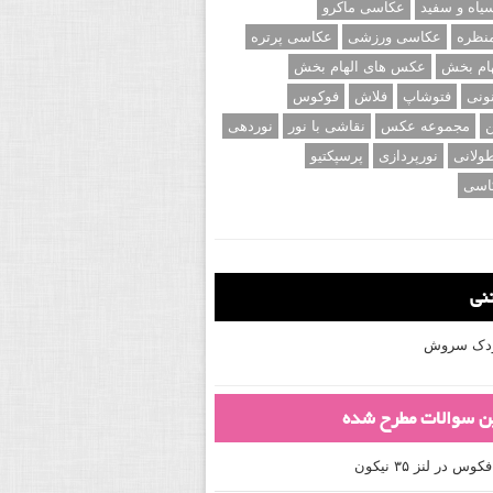
اه و سفید
عکاسی ماکرو
نظره
عکاسی ورزشی
عکاسی پرتره
ام بخش
عکس های الهام بخش
ونی
فتوشاپ
فلاش
فوکوس
ن
مجموعه عکس
نقاشی با نور
نوردهی
ولانی
نورپردازی
پرسپکتیو
اسی
تنی
کودک سروش
ین سوالات مطرح شده
 در لنز ۳۵ نیکون