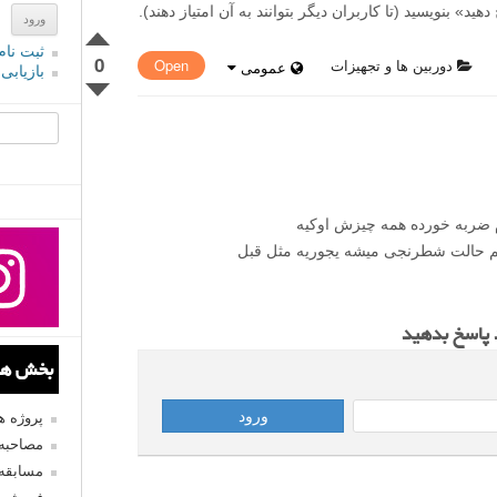
» بنویسید (تا کاربران دیگر بتوانند به آن امتیاز دهند).
ثبت نام
0
دوربین ها و تجهیزات
Open
عمومی
بازیابی
جستجو یرا
 نباشیدمن دوربین کاننG11 دارم ضربه خورده همه چیزش اوکیه
نم حالت شطرنجی میشه یجوریه مثل قبل
د پاسخ بدهید
بخش های
پروژه 
مصاحبه 
مسابقه