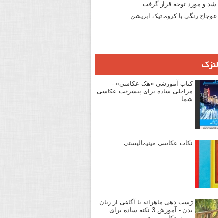
د و مورد توجه قرار گرفت
وجاج رنگی یا کروماتیک ابریشن
لنزک
کتاب آموزشی «هک عکاسی» -
مراحلی ساده برای پیشرفت عکاسی
شما
نکات عکاسی مینیمالیستی
ژست دهی ماهرانه با آگاهی از زبان
بدن - آموزش 3 نکته ساده برای
بهبود عکاسی پرتره