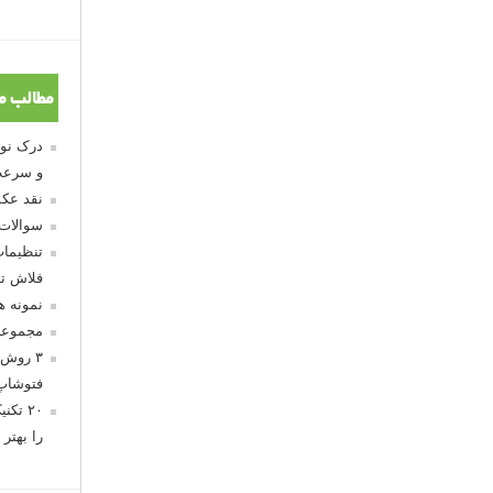
مطالب م
و سرعت
نقد عکس
سوالات
تنظیمات
فلاش تو
نمونه 
مجموعه
۳ روش 
فتوشاپ
۲۰ تک
را بهتر 