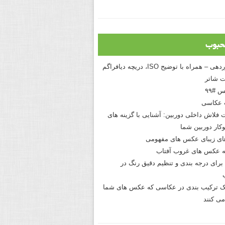
حبوب
درک نوردهی – همراه با توضیح ISO، دریچه دیافراگم
 شاتر
 #۹۹
 عکاسی
 فلاش داخلی دوربین: آشنایی با گزینه های
کار دوربین شما
های زیبای عکس های مفهومی
 عکس های غروب آفتاب
برای درجه بندی و تنظیم دقیق رنگ در
نیک ترکیب بندی در عکاسی که عکس های شما
می کنند