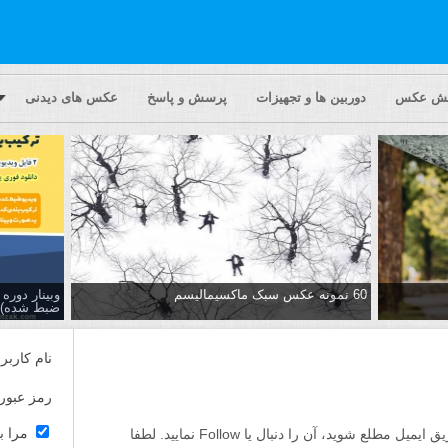
یش عکس
دوربین ها و تجهیزات
پرسش و پاسخ
عکس های دیدنی
60 نمونه عکس سبک ماکسیمالیسم
وبینار دور
ضبط شده)
نام کاربر
رمز عبور
مرا ب
اگر مایلید تا از پاسخ ها به این پرسش از طریق ایمیل مطلع شوید، آن را دنبال یا Follow نمایید. لطفا