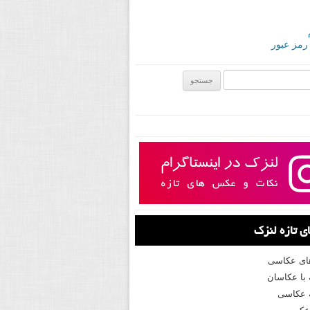
 رمز عبور
ی:
 تازه لنزک
های عکاسی
با عکاسان
 عکاسی