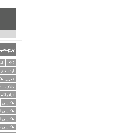
برچسب‌
ISO
آم
ایده های
تمرین ع
خلاقیت د
دیافراگم
عکاسی
عکاسی از
عکاسی از
عکاسی خی