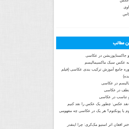
عکس
وی
کاس
ین مطالب
و جاکستا‌پوزیشن در عکاسی
دوره جامع آموزش ترکیب بندی عکاسی (فیلم
ه)
الیسم در عکاسی
طف در عکاسی
و تناسب در عکاسی
نقد عکس: چطور یک عکس را نقد کنیم
م یا پونکتوم؟ هر یک در عکاسی چه مفهومی
ختر افغان اثر استیو مک‌کری: چرا اینقدر