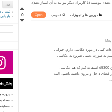
» بنویسید (تا کاربران دیگر بتوانند به آن امتیاز دهند).
ثبت نام
0
دوربین ها و تجهیزات
عمومی
Open
بازیابی
جستجو یرا
اعات کمی در مورد عکاسی دارم. چیزایی
ونستم به صورت دستی شروع به عکاسی
سوالم اینه که از چه لنزی میتونم روی دوربین d5300 استفاده کنم که هم عکاسی
ر فضای داخل و بیرون داشته باشم.. البته
.
بخش های
پروژه 
مصاحبه 
مسابقه