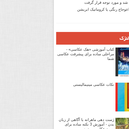
د و مورد توجه قرار گرفت
وجاج رنگی یا کروماتیک ابریشن
لنزک
کتاب آموزشی «هک عکاسی» -
مراحلی ساده برای پیشرفت عکاسی
شما
نکات عکاسی مینیمالیستی
ژست دهی ماهرانه با آگاهی از زبان
بدن - آموزش 3 نکته ساده برای
بهبود عکاسی پرتره