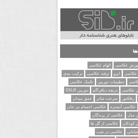
ها
وزش عکاسی
الهام عکاسی
 عکاسی
ایزو
ترفند عکاسی
ترکیب بندی
کاسی
تنظیمات دوربین
تکنیک عکاسی
ر عکاسی
دریچه دیافراگم
دوربین DSLR
رفلکتور
سرعت شاتر
عمق میدان
عکاسی آبستره
عکاسی اجسام بی جان
 مدل
عکاسی از پرندگان
 کودکان
عکاسی از گل ها
ابانی
عکاسی در شب