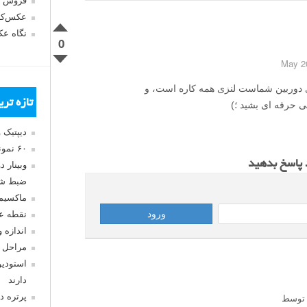
فروش 
عکس‌کا
نگاه ع
0
زیز همون لنز ۵۵-١٨ که روى دوربین شماست لنزى همه کاره است، و
تازه تر
ى حرفه اى بشید ؛)
دیپتیک 
۶۰ نمونه عکس سبک ماکسیمالیسم
د پاسخ بدهید
وبینار 
ضبط شد
ماکسیم
نقطه ع
اندازه 
مراحل 
استودیو
دارند
 توسط
پرتره د