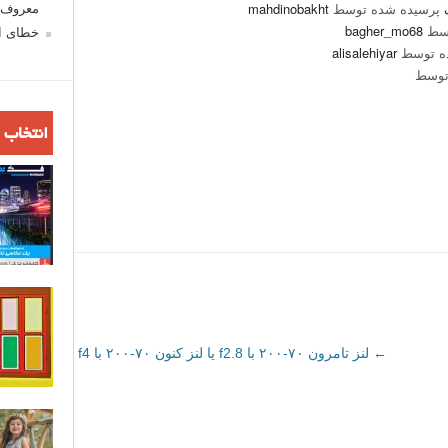
پرسیده شده توسط
mahdinobakht
معروف ش
وسط
bagher_mo68
خطای اع
ه توسط
alisalehiyar
توسط
انتخاب 
←
لنز تامرون ۷۰-۲۰۰ با f2.8 یا لنز کنون ۷۰-۲۰۰ با f4