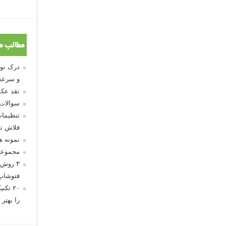
مطالب م
و سرعت
نقد عکس
سوالات
تنظیمات
فلاش تو
نمونه 
مجموعه
۳ روش 
فتوشاپ
۲۰ تک
را بهتر 