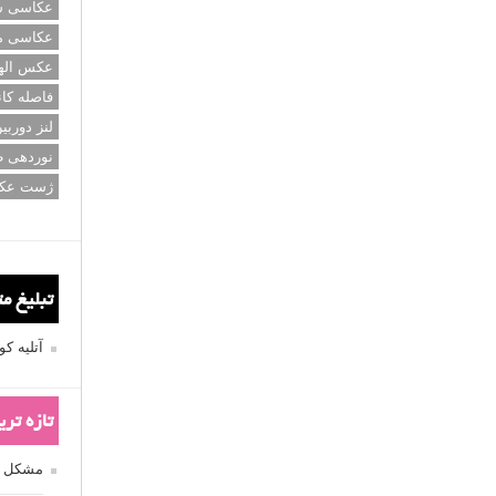
عکاسی سی
عکاسی م
عکس اله
فاصله کان
لنز دوربی
نوردهی ط
ژست عک
تبلیغ م
آتلیه 
تازه تر
مشکل فکوس