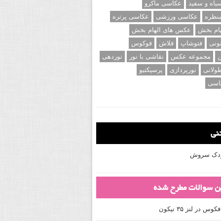
اه و سفید
عکاسی ماکرو
نظره
عکاسی ورزشی
عکاسی پرتره
ام بخش
عکس های الهام بخش
ونی
فتوشاپ
فلاش
فوکوس
ن
مجموعه عکس
نقاشی با نور
نوردهی
ولانی
نورپردازی
پرسپکتیو
اسی
تنی
کودک سروش
ین سوالات مطرح شده
 در لنز ۳۵ نیکون