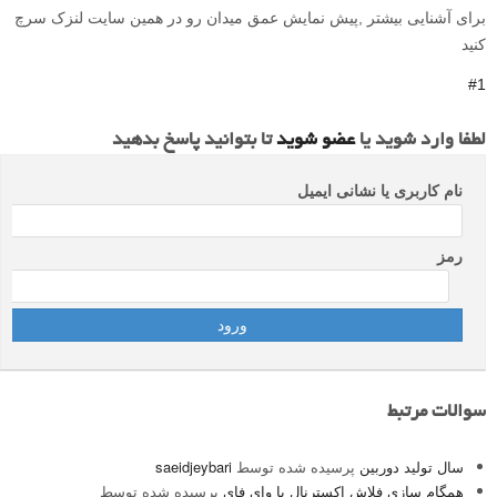
برای آشنایی بیشتر ,پیش نمایش عمق میدان رو در همین سایت لنزک سرچ
کنید
#1
لطفا وارد شوید یا
عضو شوید
تا بتوانید پاسخ بدهید
نام کاربری یا نشانی ایمیل
رمز
سوالات مرتبط
سال تولید دوربین
پرسیده شده توسط
saeidjeybari
همگام سازی فلاش اکسترنال با وای فای
پرسیده شده توسط