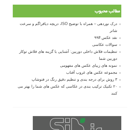
مطالب محبوب
درک نوردهی – همراه با توضیح ISO، دریچه دیافراگم و سرعت
شاتر
نقد عکس #۹۹
سوالات عکاسی
تنظیمات فلاش داخلی دوربین: آشنایی با گزینه های فلاش توکار
دوربین شما
نمونه های زیبای عکس های مفهومی
مجموعه عکس های غروب آفتاب
۳ روش برای درجه بندی و تنظیم دقیق رنگ در فتوشاپ
۲۰ تکنیک ترکیب بندی در عکاسی که عکس های شما را بهتر می
کنند