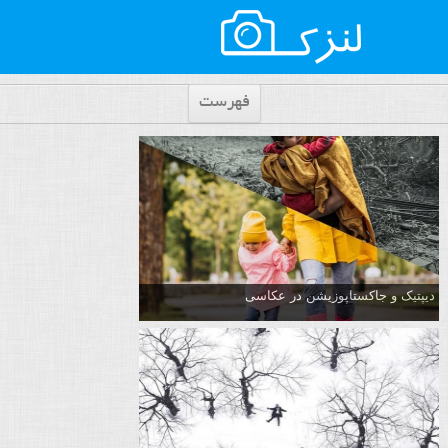
فهرست
دیپتیک و جاکستا‌پوزیشن در عکاسی