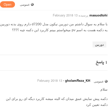
عمومی
Open
masuodtohi
پرسیده 13 February 2018
با سلام یه سوال داشتم من دوربین نیکون مدل d7200 دارم روی بدنه دوربین
یه دکمه هست به اسم pv میخواستم ببینم کاربرد این دکمه چیه ؟؟؟؟
دوربین
1
پاسخ
13 February 2018
⋅
gholamReza_KH
عمومی
سلام
دکمه پیش نمایش عمق میدان.که البته میشه کاربرد دیگه ای رو برای این
دکمه تعیین کرد