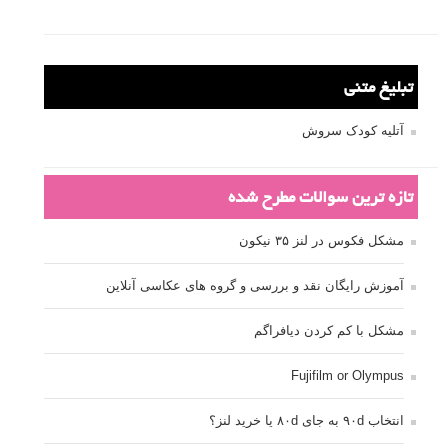
تبلیغ متنی
آتلیه کودک سروش
تازه ترین سوالات مطرح شده
مشکل فکوس در لنز ۳۵ نیکون
آموزش رایگان نقد و بررسی و گروه های عکاسی آنلاین
مشکل با کم کردن دیافراگم
Fujifilm or Olympus
انتخاب ۹۰d به جای ۸۰d یا خرید لنز؟