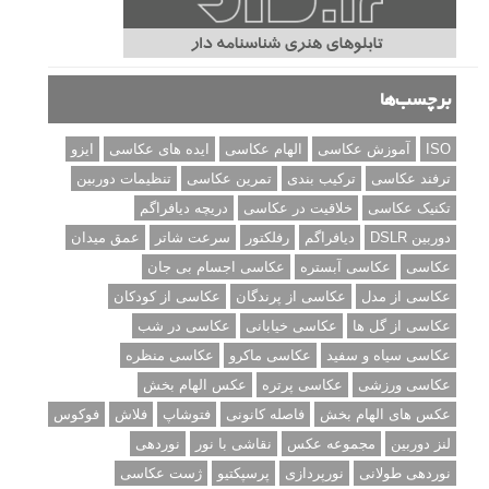
برچسب‌ها
ISO
آموزش عکاسی
الهام عکاسی
ایده های عکاسی
ایزو
ترفند عکاسی
ترکیب بندی
تمرین عکاسی
تنظیمات دوربین
تکنیک عکاسی
خلاقیت در عکاسی
دریچه دیافراگم
دوربین DSLR
دیافراگم
رفلکتور
سرعت شاتر
عمق میدان
عکاسی
عکاسی آبستره
عکاسی اجسام بی جان
عکاسی از مدل
عکاسی از پرندگان
عکاسی از کودکان
عکاسی از گل ها
عکاسی خیابانی
عکاسی در شب
عکاسی سیاه و سفید
عکاسی ماکرو
عکاسی منظره
عکاسی ورزشی
عکاسی پرتره
عکس الهام بخش
عکس های الهام بخش
فاصله کانونی
فتوشاپ
فلاش
فوکوس
لنز دوربین
مجموعه عکس
نقاشی با نور
نوردهی
نوردهی طولانی
نورپردازی
پرسپکتیو
ژست عکاسی