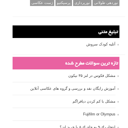
نوردهی طولانی
نورپردازی
پرسپکتیو
ژست عکاسی
تبلیغ متنی
آتلیه کودک سروش
تازه ترین سوالات مطرح شده
مشکل فکوس در لنز ۳۵ نیکون
آموزش رایگان نقد و بررسی و گروه های عکاسی آنلاین
مشکل با کم کردن دیافراگم
Fujifilm or Olympus
انتخاب ۹۰d به جای ۸۰d یا خرید لنز؟