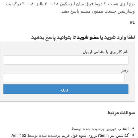
نوع لنزی هست ؟ دوما فرق میان لنزنیکون ۱۸-۳۰۰ بالنز۸۰-۳۰۰ درکیفیت
وشارپنس چیست ممنون میشم پاسخ دهید.
#1
لطفا وارد شوید یا
عضو شوید
تا بتوانید پاسخ بدهید
نام کاربری یا نشانی ایمیل
رمز
سوالات مرتبط
انتخاب دوربین
پرسیده شده توسط
گذاشتن لنز ۳۵mmبرروی بدوه فول فریم
پرسیده شده توسط
Amir152