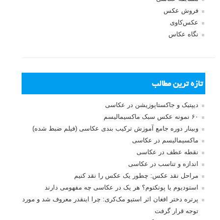
فروش عکس
عکس‌کاوی
نگاه عکاس
تازه ترین مطالب
دیپتیک و جاکستا‌پوزیشن در عکاسی
۶۰ نمونه عکس سبک ماکسیمالیسم
وبینار دوره جامع آموزش ترکیب بندی عکاسی (فیلم ضبط شده)
ماکسیمالیسم در عکاسی
نقطه عطف در عکاسی
اندازه و تناسب در عکاسی
مراحل نقد عکس: چطور یک عکس را نقد کنیم
استودیوم یا پونکتوم؟ هر یک در عکاسی چه مفهومی دارند
پرتره دختر افغان اثر استیو مک‌کری: چرا اینقدر معروف شد و مورد
توجه قرار گرفت