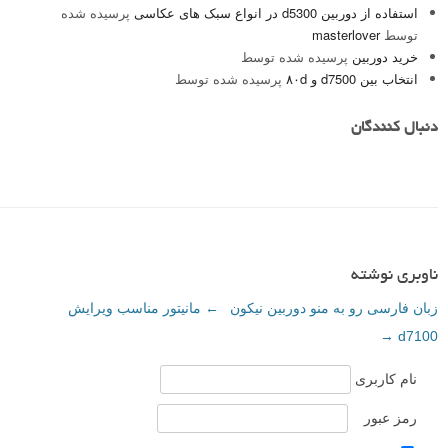
استفاده از دوربین d5300 در انواع سبک های عکاسی
پرسیده شده
توسط
masterlover
خرید دوربین
پرسیده شده توسط
انتخاب بین d7500 و ۸۰d
پرسیده شده توسط
دنبال کنندگان
ناوبری نوشته
زبان فارسی رو به منو دوربین نیکون
←
مانیتور مناسب ویرایش
→
d7100
نام کاربری
رمز عبور