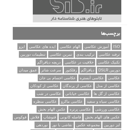
برچسب‌ها
ISO
آموزش عکاسی
الهام عکاسی
ایده های عکاسی
ایزو
ترفند عکاسی
ترکیب بندی
تمرین عکاسی
تنظیمات دوربین
تکنیک عکاسی
خلاقیت در عکاسی
دریچه دیافراگم
دوربین DSLR
دیافراگم
رفلکتور
سرعت شاتر
عمق میدان
عکاسی
عکاسی آبستره
عکاسی اجسام بی جان
عکاسی از مدل
عکاسی از پرندگان
عکاسی از کودکان
عکاسی از گل ها
عکاسی خیابانی
عکاسی در شب
عکاسی سیاه و سفید
عکاسی ماکرو
عکاسی منظره
عکاسی ورزشی
عکاسی پرتره
عکس الهام بخش
عکس های الهام بخش
فاصله کانونی
فتوشاپ
فلاش
فوکوس
لنز دوربین
مجموعه عکس
نقاشی با نور
نوردهی