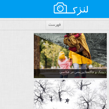
فهرست
دیپتیک و جاکستا‌پوزیشن در عکاسی