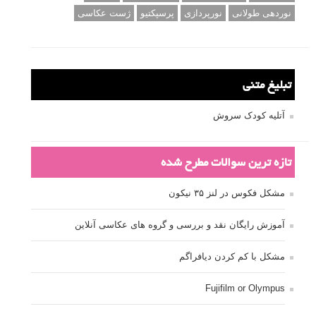
نوردهی طولانی
نورپردازی
پرسپکتیو
ژست عکاسی
تبلیغ متنی
آتلیه کودک سروش
تازه ترین سوالات مطرح شده
مشکل فکوس در لنز ۳۵ نیکون
آموزش رایگان نقد و بررسی و گروه های عکاسی آنلاین
مشکل با کم کردن دیافراگم
Fujifilm or Olympus