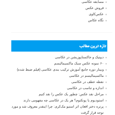
مسابقه عکاسی
فروش عکس
عکس‌کاوی
نگاه عکاس
تازه ترین مطالب
دیپتیک و جاکستا‌پوزیشن در عکاسی
۶۰ نمونه عکس سبک ماکسیمالیسم
وبینار دوره جامع آموزش ترکیب بندی عکاسی (فیلم ضبط شده)
ماکسیمالیسم در عکاسی
نقطه عطف در عکاسی
اندازه و تناسب در عکاسی
مراحل نقد عکس: چطور یک عکس را نقد کنیم
استودیوم یا پونکتوم؟ هر یک در عکاسی چه مفهومی دارند
پرتره دختر افغان اثر استیو مک‌کری: چرا اینقدر معروف شد و مورد
توجه قرار گرفت