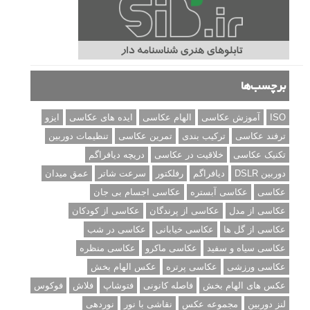
برچسب‌ها
ISO
آموزش عکاسی
الهام عکاسی
ایده های عکاسی
ایزو
ترفند عکاسی
ترکیب بندی
تمرین عکاسی
تنظیمات دوربین
تکنیک عکاسی
خلاقیت در عکاسی
دریچه دیافراگم
دوربین DSLR
دیافراگم
رفلکتور
سرعت شاتر
عمق میدان
عکاسی
عکاسی آبستره
عکاسی اجسام بی جان
عکاسی از مدل
عکاسی از پرندگان
عکاسی از کودکان
عکاسی از گل ها
عکاسی خیابانی
عکاسی در شب
عکاسی سیاه و سفید
عکاسی ماکرو
عکاسی منظره
عکاسی ورزشی
عکاسی پرتره
عکس الهام بخش
عکس های الهام بخش
فاصله کانونی
فتوشاپ
فلاش
فوکوس
لنز دوربین
مجموعه عکس
نقاشی با نور
نوردهی