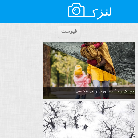
فهرست
دیپتیک و جاکستا‌پوزیشن در عکاسی