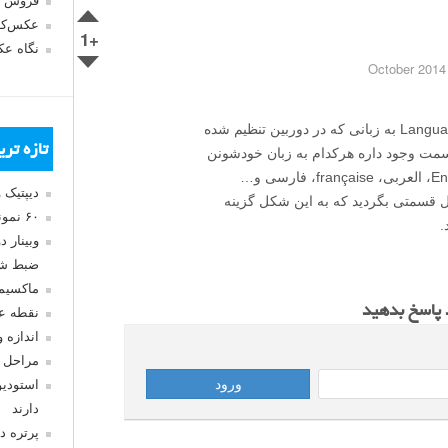
فروش 
عکس‌کا
+1
نگاه ع
توی قسمت تغییر زبان، کلمه خود زبان یا Language به زبانی که در دوربین تنظیم شده
تازه تر
قسمت وجود داره هرکدام به زبان خودشونن
française، فارسی و…
دیپتیک 
ال قسمتی بگردید که به این شکل گزینه
۶۰ نمونه عکس سبک ماکسیمالیسم
.
وبینار 
ضبط شد
ماکسیم
د پاسخ بدهید
نقطه ع
اندازه 
مراحل 
استودیو
دارند
پرتره د