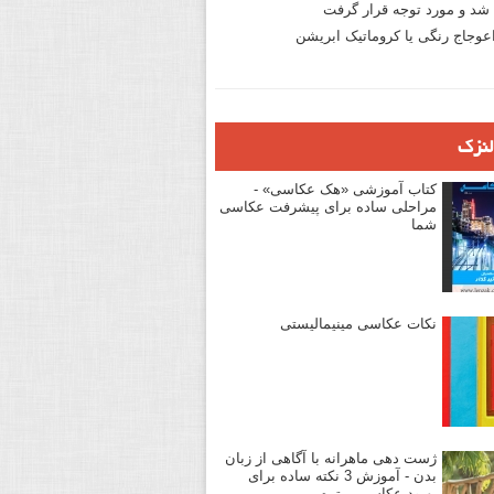
د و مورد توجه قرار گرفت
وجاج رنگی یا کروماتیک ابریشن
لنزک
کتاب آموزشی «هک عکاسی» -
مراحلی ساده برای پیشرفت عکاسی
شما
نکات عکاسی مینیمالیستی
ژست دهی ماهرانه با آگاهی از زبان
بدن - آموزش 3 نکته ساده برای
بهبود عکاسی پرتره