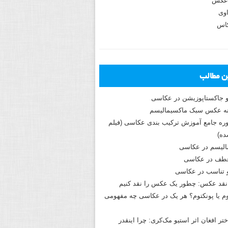
عکس
وی
کاس
ین مطالب
و جاکستا‌پوزیشن در عکاسی
دوره جامع آموزش ترکیب بندی عکاسی (فیلم
ه)
الیسم در عکاسی
طف در عکاسی
و تناسب در عکاسی
نقد عکس: چطور یک عکس را نقد کنیم
م یا پونکتوم؟ هر یک در عکاسی چه مفهومی
ختر افغان اثر استیو مک‌کری: چرا اینقدر