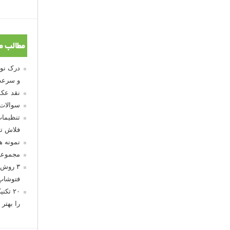
مطالب م
و سرعت
نقد عکس
سوالات
تنظیمات
فلاش تو
نمونه 
مجموعه
۳ روش 
فتوشاپ
۲۰ تک
را بهتر 