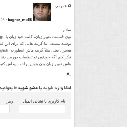
عمومی
25 October 2014
⋅
bagher_mo68
سلام
نوشته میشه، اما گزینه هایی که برای این 
هستن، یعنی مثلاً گزینه هاش اینطوریه: English، العربی،
فکر کنم اگه خودتون تو تنظیمات دوربین دنب
هاش تغییر زبان بدن بتونین راحت پیداش کنید
#1
لطفا وارد شوید یا
عضو شوید
تا بتوانی
نام کاربری یا نشانی ایمیل
رمز