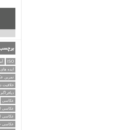
برچسب‌
ISO
آم
ایده های
تمرین ع
خلاقیت د
دیافراگم
عکاسی
عکاسی از
عکاسی از
عکاسی خی