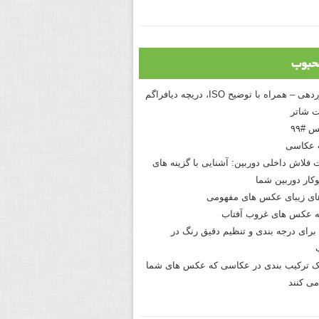
حبوب
درک نوردهی – همراه با توضیح ISO، دریچه دیافراگم
 شاتر
 #۹۹
 عکاسی
 فلاش داخلی دوربین: آشنایی با گزینه های
کار دوربین شما
های زیبای عکس های مفهومی
 عکس های غروب آفتاب
برای درجه بندی و تنظیم دقیق رنگ در
نیک ترکیب بندی در عکاسی که عکس های شما
می کنند