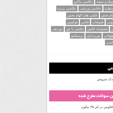
اه و سفید
عکاسی ماکرو
نظره
عکاسی ورزشی
عکاسی پرتره
ام بخش
عکس های الهام بخش
ونی
فتوشاپ
فلاش
فوکوس
ن
مجموعه عکس
نقاشی با نور
نوردهی
ولانی
نورپردازی
پرسپکتیو
اسی
تنی
کودک سروش
ین سوالات مطرح شده
 در لنز ۳۵ نیکون