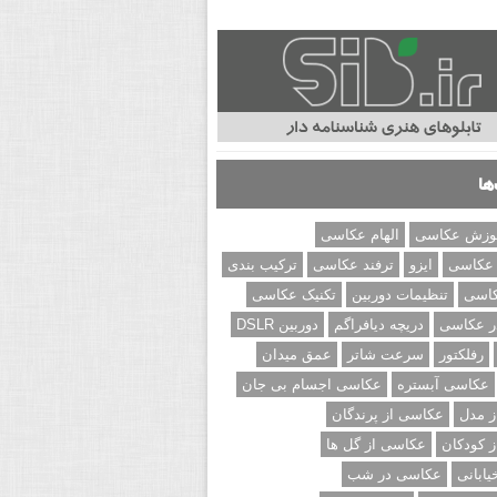
ها
وزش عکاسی
الهام عکاسی
 عکاسی
ایزو
ترفند عکاسی
ترکیب بندی
کاسی
تنظیمات دوربین
تکنیک عکاسی
ر عکاسی
دریچه دیافراگم
دوربین DSLR
رفلکتور
سرعت شاتر
عمق میدان
عکاسی آبستره
عکاسی اجسام بی جان
 مدل
عکاسی از پرندگان
 کودکان
عکاسی از گل ها
ابانی
عکاسی در شب