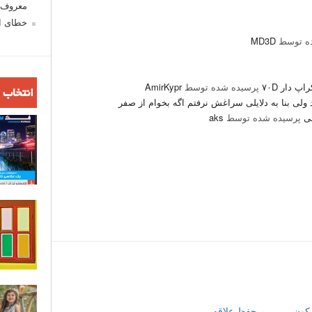
معروف ش
خطای اع
ه توسط
MD3D
پ دار ۷۰D
پرسیده شده توسط
AmirKypr
انتخاب 
لی بنا به دلایلی سراغش نرفتم اگه بخوام از صفر
نی
پرسیده شده توسط
aks
یکون
←
حفظ علاقه