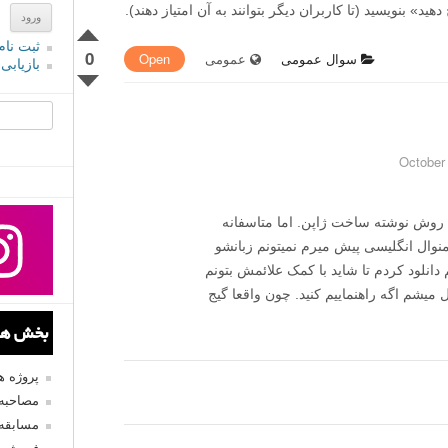
» بنویسید (تا کاربران دیگر بتوانند به آن امتیاز دهند).
ثبت نام
0
سوال عمومی
عمومی
Open
بازیابی
جستجو یرا
Powershot sx7 خریدم که روش نوشته ساخت ژاپن. اما متاسفانه
وال انگلیسی پیش میرم نمیتونم زبانشو
دانلود کردم تا شاید با کمک علائمش بتونم
ل میشم اگه راهنماییم کنید. چون واقعا گیج
بخش های
پروژه 
مصاحبه 
مسابقه