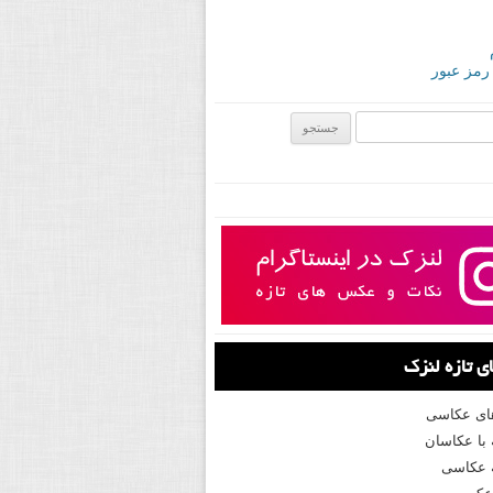
 رمز عبور
ی:
 تازه لنزک
های عکاسی
با عکاسان
 عکاسی