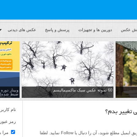
یش عکس
دوربین ها و تجهیزات
پرسش و پاسخ
عکس های دیدنی
60 نمونه عکس سبک ماکسیمالیسم
وبینار دور
ضبط شده)
نام کاربر
 تغییر بدم؟
رمز عبور
مرا ب
اگر مایلید تا از پاسخ ها به این پرسش از طریق ایمیل مطلع شوید، آن را دنبال یا Follow نمایید. لطفا