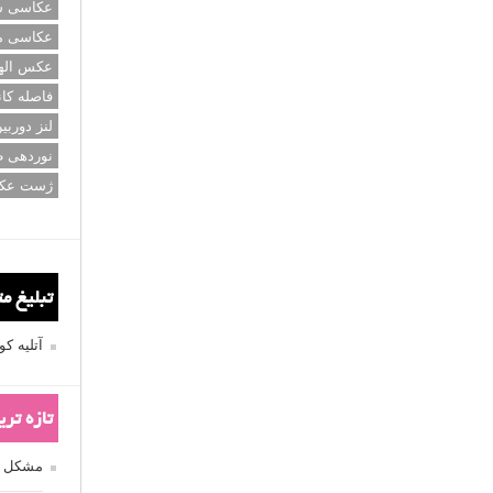
عکاسی سی
عکاسی م
عکس اله
فاصله کان
لنز دوربی
نوردهی ط
ژست عک
تبلیغ م
آتلیه 
تازه تر
مشکل فکوس