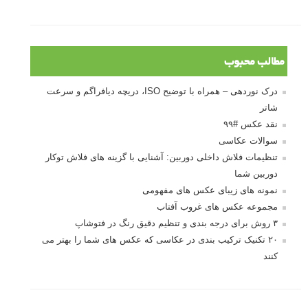
مطالب محبوب
درک نوردهی – همراه با توضیح ISO، دریچه دیافراگم و سرعت
شاتر
نقد عکس #۹۹
سوالات عکاسی
تنظیمات فلاش داخلی دوربین: آشنایی با گزینه های فلاش توکار
دوربین شما
نمونه های زیبای عکس های مفهومی
مجموعه عکس های غروب آفتاب
۳ روش برای درجه بندی و تنظیم دقیق رنگ در فتوشاپ
۲۰ تکنیک ترکیب بندی در عکاسی که عکس های شما را بهتر می
کنند