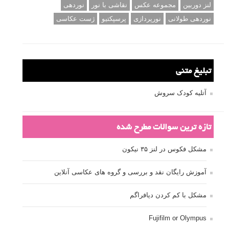
لنز دوربین
مجموعه عکس
نقاشی با نور
نوردهی
نوردهی طولانی
نورپردازی
پرسپکتیو
ژست عکاسی
تبلیغ متنی
آتلیه کودک سروش
تازه ترین سوالات مطرح شده
مشکل فکوس در لنز ۳۵ نیکون
آموزش رایگان نقد و بررسی و گروه های عکاسی آنلاین
مشکل با کم کردن دیافراگم
Fujifilm or Olympus