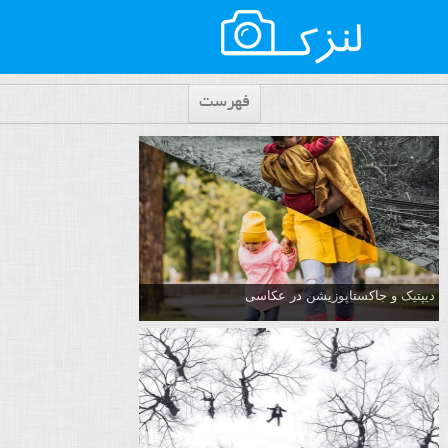
فهرست
دیپتیک و جاکستا‌پوزیشن در عکاسی