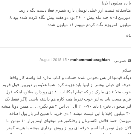
یا ده میلیون الان!
متاسفانه قیمت ارز خیلی نوسان داره بنظرم فعلا دست نگه دارید.
دوربین ۸۰d چند ماه پیش ۴۶۰۰ بود دو هفته پیش نگاه کردم شده بود ۸
میلیون. امروزم نگاه کردم میبینم ۱۱ میلیون شده.
#1
15 August 2018
⋅
mohammadtaraghian
عمومی
سلام
دیگه قیمتها از بس نجومی شده حساب و کتاب نداره اما واسه کار واقعا
حرفه ای خیلی بیشتر از اینها باید هزینه کرد. شما علاوه بر دوربین فول فریم
خوب مثلا ۶ دی مارک دو که تمام امکانات ۸۰ دی رو داره بعلاوه اینکه فول
فریم هست باید یه لنز خوب تقریبا همه کاره هم داشته باشی (اگر فقط یک
لنز میخوای بخری) باید ۷۰-۲۰۰ ال آی اس ۲ هم بگیری . … همین دوتا میشه
۳۰ میلیون (قبلا با این قیمت میشد ۱ دی خرید با همین لنز باز پول اضافه
میومد). حتما فلاش اکسترنال و رفلکتور هم میخوای اونم بزار ۱۰ تومن. تا
الان چهل تومن.اما اسم حرفه ای رو از روش برداری میشه با هزینه کمتر