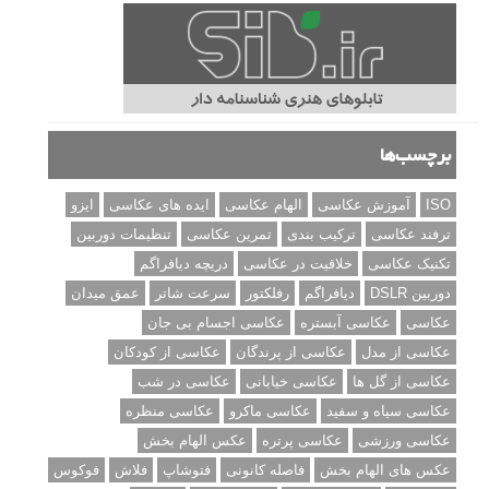
برچسب‌ها
ISO
آموزش عکاسی
الهام عکاسی
ایده های عکاسی
ایزو
ترفند عکاسی
ترکیب بندی
تمرین عکاسی
تنظیمات دوربین
تکنیک عکاسی
خلاقیت در عکاسی
دریچه دیافراگم
دوربین DSLR
دیافراگم
رفلکتور
سرعت شاتر
عمق میدان
عکاسی
عکاسی آبستره
عکاسی اجسام بی جان
عکاسی از مدل
عکاسی از پرندگان
عکاسی از کودکان
عکاسی از گل ها
عکاسی خیابانی
عکاسی در شب
عکاسی سیاه و سفید
عکاسی ماکرو
عکاسی منظره
عکاسی ورزشی
عکاسی پرتره
عکس الهام بخش
عکس های الهام بخش
فاصله کانونی
فتوشاپ
فلاش
فوکوس