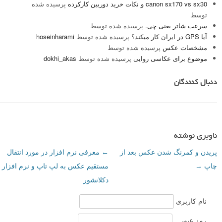
canon sx170 vs sx30 و نکات خرید دوربین کارکرده
پرسیده شده
توسط
سرعت شاتر یعنی چی.
پرسیده شده توسط
آیا GPS در ایران کار میکند؟
پرسیده شده توسط
hoseinharami
مشخصات عکس
پرسیده شده توسط
موضوع برای عکاسی روایی
پرسیده شده توسط
dokhi_akas
دنبال کنندگان
ناوبری نوشته
پریدن و کمرنگ شدن عکس بعد از
←
معرفی نرم افزار در مورد انتقال
چاپ
→
مستقیم عکس به لپ تاپ و نرم افزار
دکلانشور
نام کاربری
رمز عبور