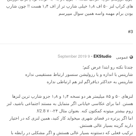
های کراپ لنز ۵۰ اف ۱٫۸ خیلی شارپ تر از اف ۱٫۴ هست !! چون شارپ
بودن برام مهمه واسه همین سوال میپرسم
#3
9 September 2019
⋅
EKStudio
عمومی
چندتا نکته رو ابتدا عرض کنم؛
شارپنس با اندازه و یا رزولیشن سنسور ارتباط مستقیمی نداره
شارپنس به حداکثر دیافراگم لنز هم ارتباطی نداره
لنزهای ۵۰ و ۸۵ میلیمتر هر دو نسخه ۱٫۴ و ۱٫۸ جزو شارپ ترین لنزها
هستن. اما برای عکاسی خیابانی اگر متمایل به مستند اجتماعی باشید، لنز
زوم بیشتر میتونه کمکتون کنه. بعنوان مثال ۲۴-۷۰ f/2.8.
اما اگر پرتره در فضای شهری میخواید کار کنید، همین لنزی که در اختیار
دارید گزینه بسیار عالی هستش.
ترکیب فعلی که دستتونه بسیار عالی هستش و اگر مشکلی در رابطه با