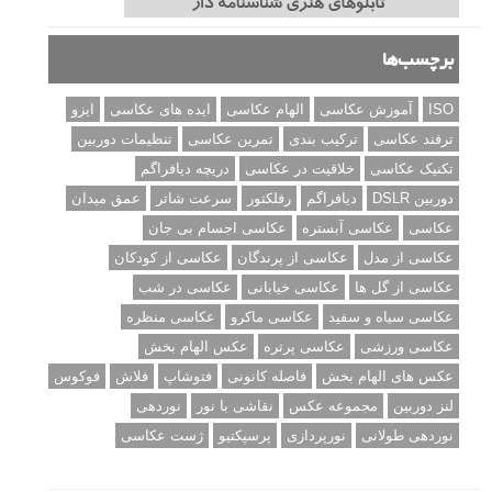
برچسب‌ها
ISO
آموزش عکاسی
الهام عکاسی
ایده های عکاسی
ایزو
ترفند عکاسی
ترکیب بندی
تمرین عکاسی
تنظیمات دوربین
تکنیک عکاسی
خلاقیت در عکاسی
دریچه دیافراگم
دوربین DSLR
دیافراگم
رفلکتور
سرعت شاتر
عمق میدان
عکاسی
عکاسی آبستره
عکاسی اجسام بی جان
عکاسی از مدل
عکاسی از پرندگان
عکاسی از کودکان
عکاسی از گل ها
عکاسی خیابانی
عکاسی در شب
عکاسی سیاه و سفید
عکاسی ماکرو
عکاسی منظره
عکاسی ورزشی
عکاسی پرتره
عکس الهام بخش
عکس های الهام بخش
فاصله کانونی
فتوشاپ
فلاش
فوکوس
لنز دوربین
مجموعه عکس
نقاشی با نور
نوردهی
نوردهی طولانی
نورپردازی
پرسپکتیو
ژست عکاسی