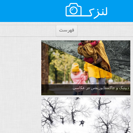
فهرست
دیپتیک و جاکستا‌پوزیشن در عکاسی