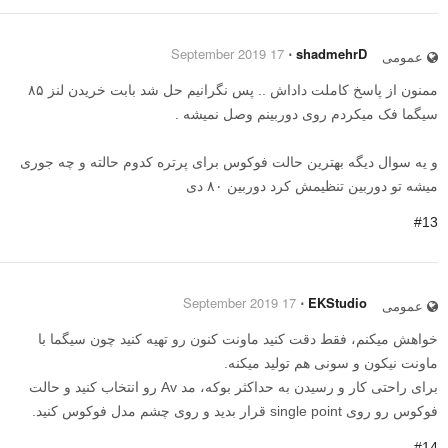
17 September 2019
⋅
shadmehrD
عمومی
ممنون از پاسخ کاملت داداش .. پس نگرانیم حل شد بابت خریدن لنز ۸۵
سیگما فک میکردم روی دوربینم وصل نمیشه .
و یه سوال دیگه بهترین حالت فوکوس برای پرتره کدوم حالته و چه جوری
میشه تو دوربین تنظیمش کرد دوربین ۸۰ دی
#13
17 September 2019
⋅
EKStudio
عمومی
خواهش میکنم، فقط دقت کنید ماونت کنون رو تهیه کنید چون سیگما با
ماونت نیکون و سونی هم تولید میکنه.
برای راحتی کار و رسیدن به حداکثر بوکه، مد Av رو انتخاب کنید و حالت
فوکوس رو روی single point قرار بدید و روی چشم مدل فوکوس کنید.
#14