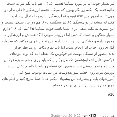
لنز بسیار خوبه.اما در مورد سیگما ۸۵مم اف۱٫۴ هم باید بگم لنز به شدت
عالیه فقط یک نکته رو بگم بهتون که سیگما ۸۵مم لرزشگیر داخلی نداره.و
چون تا به امروز هیچ dslr تویه بدنه لرزشگیر نداره به احتمال زیاد اذیت
ککندخه میشه براتون.سیگما ۸۵ لنز سنگینیه ۸۰d هم دوربین سبکی نیست و
این میتونه یه نکته منفی برای شما باشه.خودم سیگما ۱۳۵مم اف ۱٫۸ دارم
بسیار سنگین و خسته کنندس اما دوربینم سونی a7iii هستش و لرزشگیر ۵
محوره داره و مشکلی از این بابت ندارم.هرچند کار خوبی میکنید که سرمایه
گذاری روی خرید لنز انجام میدید اما باید تمام نکات رو مد نظر قرار
بدید.منظور از سینگل پوینت هم فوکوس تک نقطه اییه که تویه مودهای
فوکوس قابل انتخابه(همون تک مربع ) و اینکه باید روی چشم سوژه فوکس
کنید هم منظور دستی نیست.همون تک نقطه رو باید با کلید چرخان پشت
دوربین ببرید روی چشم سوژه.دوست من سایت یوتیوب منبع غنی از
آموزشهای پایه و پیشرفته س پیشنهاد میکنم حتما حتما سرچ کنید و فیلم های
مربوطه رو ببینید.باز سوالی بود در خدمتم
#16
22 September 2019
⋅
smk313
عمومی