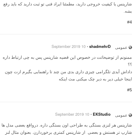
شارپنس یا کیفیت خروجی دارید، مطمئنا ایراد فنی تو ثبت دارید که باید رفع
بشه.
#4
10 September 2019
⋅
shadmehrD
عمومی
ممنونم از توضیحاتت در خصوص این قضیه شارپنس پس به چی ارتباط داره
؟؟
داداش آیدی تلگرامی چیزی داری بدی من چند تا راهنمایی بگیرم ازت چون
اینجا خیلی دیر به دیر چک میکنی مث اینکه
#5
10 September 2019
⋅
EKStudio
عمومی
شارپنس هر لنزی بستگی به طراحی اون بستگی داره. درواقع بعضی مدل ها
شارپ تر هستش و بعضی از شارپنس کمتری برخوردارن. بعنوان مثال لنز