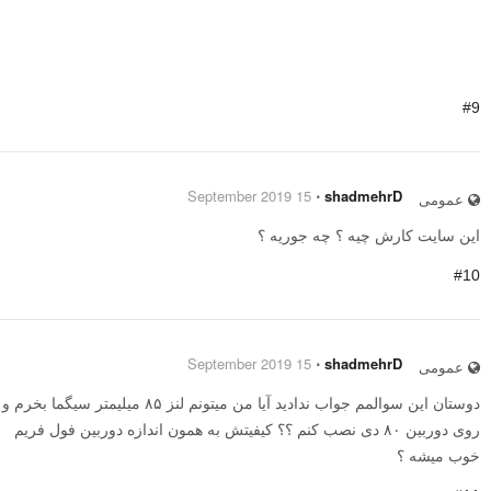
#9
15 September 2019
⋅
shadmehrD
عمومی
این سایت کارش چیه ؟ چه جوریه ؟
#10
15 September 2019
⋅
shadmehrD
عمومی
دوستان این سوالمم جواب ندادید آیا من میتونم لنز ۸۵ میلیمتر سیگما بخرم و
روی دوربین ۸۰ دی نصب کنم ؟؟ کیفیتش به همون اندازه دوربین فول فریم
خوب میشه ؟