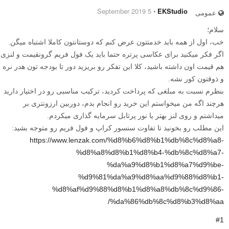
5 September 2019
⋅
EKStudio
عمومی
سلام؛
خب، اول از همه باید خدمتتون عرض کنم که دوستانتون کاملا اشتباه میگن.
اگر فکر میکنید برای عکاسی پرتره حتما باید یک فول فریم گرونقیمت و لنزی
هم قیمت اون داشته باشید، کلا این تفکر رو بریزید دور تا بودجه تون هدر نره
و ذوقتون کور نشه.
بنظرم نسبت به مبلغی که پرداخت کردید، ترکیب مناسبی رو در اختیار دارید
هرچند اگه من میخواستم این خرید رو انجام بدم، دوربین ارزونتری بر
میداشتم و روی لنز بهتر یا نور پرتابل سرمایه گذاری میکردم.
این مطلب رو بخونید تا تفاوت سنسور کراپ و فول فریم رو متوجه بشید:
https://www.lenzak.com/%d8%b6%d8%b1%db%8c%d8%a8-
%d8%a8%d8%b1%d8%b4-%db%8c%d8%a7-
%da%a9%d8%b1%d8%a7%d9%be-
%d9%81%da%a9%d8%aa%d9%88%d8%b1-
%d8%af%d9%88%d8%b1%d8%a8%db%8c%d9%86-
%da%86%db%8c%d8%b3%d8%aa/
#1