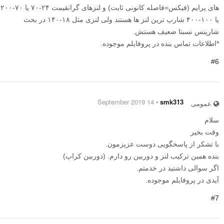
های پرایم (فیکس=فاصله کانونی ثابت) و لنزهای گرانقیمت ۲۴-۷۰ یا ۷۰-۲۰۰
یا ۱۰۰-۴۰۰ شارپ ترین لنز ها هستند ولی لنزی مثل ۱۸-۱۴۰ در بحث
شارپنس نسبتا ضعیف هستش.
*اطلاعات تماس بنده در پروفایلم موجوده.
#6
14 September 2019
⋅
smk313
عمومی
سلام
وقت بخیر
با تشکر از پاسخگویی دوست عزیزمون.
بنده همین ترکیب لنز و دوربین رو دارم. (دوربین کراپ)
اگر سوالی داشتید در خدمتم.
آیدی در پروفایلم موجوده.
#7