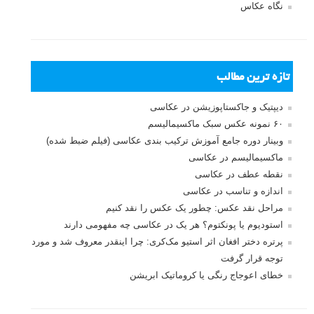
نگاه عکاس
تازه ترین مطالب
دیپتیک و جاکستا‌پوزیشن در عکاسی
۶۰ نمونه عکس سبک ماکسیمالیسم
وبینار دوره جامع آموزش ترکیب بندی عکاسی (فیلم ضبط شده)
ماکسیمالیسم در عکاسی
نقطه عطف در عکاسی
اندازه و تناسب در عکاسی
مراحل نقد عکس: چطور یک عکس را نقد کنیم
استودیوم یا پونکتوم؟ هر یک در عکاسی چه مفهومی دارند
پرتره دختر افغان اثر استیو مک‌کری: چرا اینقدر معروف شد و مورد
توجه قرار گرفت
خطای اعوجاج رنگی یا کروماتیک ابریشن