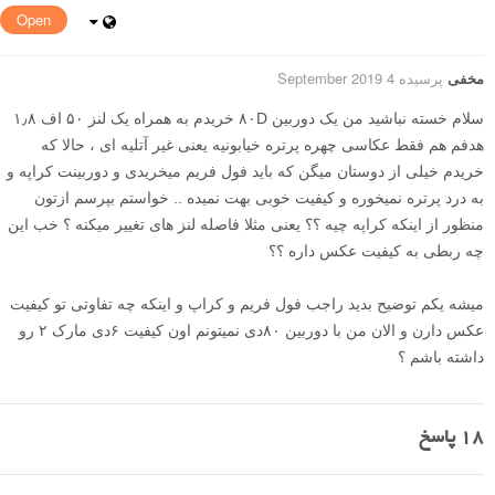
Open
مخفی
پرسیده 4 September 2019
سلام خسته نباشید من یک دوربین ۸۰D خریدم به همراه یک لنز ۵۰ اف ۱٫۸
هدفم هم فقط عکاسی چهره پرتره خیابونیه یعنی غیر آتلیه ای ، حالا که
خریدم خیلی از دوستان میگن که باید فول فریم میخریدی و دوربینت کراپه و
به درد پرتره نمیخوره و کیفیت خوبی بهت نمیده .. خواستم بپرسم ازتون
منظور از اینکه کراپه چیه ؟؟ یعنی مثلا فاصله لنز های تغییر میکنه ؟ خب این
چه ربطی به کیفیت عکس داره ؟؟
میشه یکم توضیح بدید راجب فول فریم و کراپ و اینکه چه تفاوتی تو کیفیت
عکس دارن و الان من با دوربین ۸۰دی نمیتونم اون کیفیت ۶دی مارک ۲ رو
داشته باشم ؟
18
پاسخ