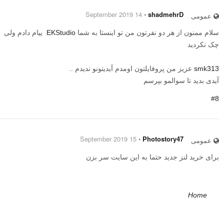
14 September 2019
⋅
shadmehrD
عمومی
سلام ممنون از هر دو نفرتون من تو اینستا به شما
EKStudio
ییام دادم ولی
چک نکردید
smk313
عزیز من پروفایلتون اومدم آیدیتونو ندیدم ..
آیدی بدید تا سوالمو بپرسم
#8
15 September 2019
⋅
Photostory47
عمومی
برای خرید لنز جدید حتما به این سایت سر بزن
Home