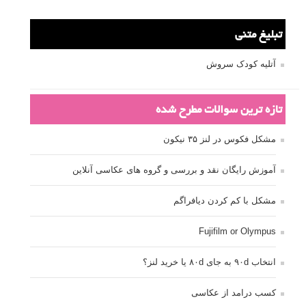
تبلیغ متنی
آتلیه کودک سروش
تازه ترین سوالات مطرح شده
مشکل فکوس در لنز ۳۵ نیکون
آموزش رایگان نقد و بررسی و گروه های عکاسی آنلاین
مشکل با کم کردن دیافراگم
Fujifilm or Olympus
انتخاب ۹۰d به جای ۸۰d یا خرید لنز؟
کسب درامد از عکاسی