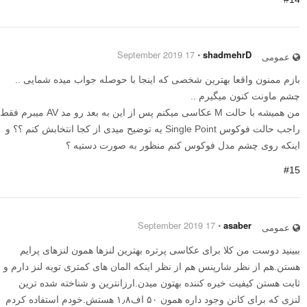
17 September 2019
⋅
shadmehrD
عمومی
بازم ممنون واقعا بهترین شخصی که اینجا با حوصله جواب میده شمایی ..
چشم ماونت کنون میگیرم ..
من همیشه با حالت M عکاسی میکنم پس از این به بعد رو مد AV میبرم فقط
راجب حالت فوکوس Single Point یه توضیح میدی از کجا انتخابش کنم ؟؟ و
اینکه روی چشم مدل فوکوس کنم منظور به صورت دستیه ؟
#15
17 September 2019
⋅
asaber
عمومی
ببینید دوست من کلا برای عکاسی پرتره بهترین لنزها همون لنزهای پرایم
هستن.هم از نظر شارپنس هم از نظر اینکه المان های کمتری تویه لنز دارم و
ثابت هستن کیفیت خیره کننده بهتون میدن.ارزانترین و شناخته شده ترین
لنزی که برای کانن وجود داره همون ۵۰ اف۱٫۸ هستش.خودم استفاده کردم