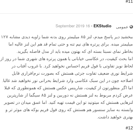
#11
16 September 2019
⋅
EKStudio
عمومی
ببخشید دیر پاسخ میدم، لنز ۸۵ میلیمتر روی بدنه شما زاویه دیدی مشابه ۱۲۷
میلیمتر میده. برای پرتره های نیم تنه و حتی تمام قد هم این لنز عالیه اما
بخاطر نمای نسبتا بسته ای که بهتون میده باید از مدل فاصله بگیرید.
اما بحث کیفیت، در عکاسی خیابانی یا همون پرتره های شهری شما در روز از
لحاظ نویز تفاوتی با فول فریم احساس نخواهید کرد. با غروب آفتاب در
شرایط نوری ضعیف تفاوت جزئی هستش که بصورت نرم‌افزاری قابل
اصلاحه چون در این سبک عکاسی وارد شرایط بحرانی نور نخواهید شد غالبا.
اما اگر منظورتون از کیفیت، شارپنس عکس هستش که همونطوری که قبلا
عرض کردم مربوط به لنز هستش نه دوربین و لنز ۸۵ سیگما از شارپترین
لنزهایی هستش که میتونید تو این قیمت تهیه کنید. اما عمق میدان در تصویر
وابسته به سایز سنسور هم هستش که روی فول فریم بوکه های موثر تر و
بهتری خواهید داشت.
#12