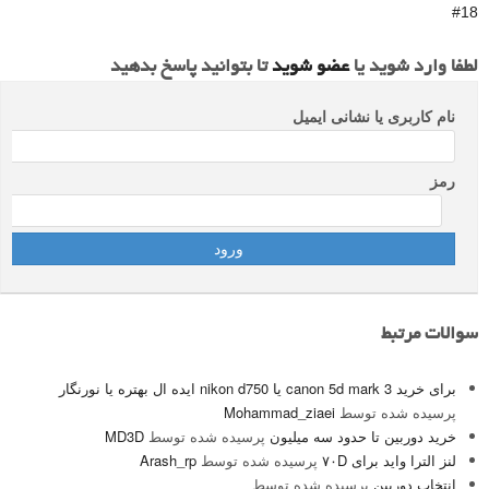
#18
لطفا وارد شوید یا
عضو شوید
تا بتوانید پاسخ بدهید
نام کاربری یا نشانی ایمیل
رمز
سوالات مرتبط
برای خرید canon 5d mark 3 یا nikon d750 ایده ال بهتره یا نورنگار
پرسیده شده توسط
Mohammad_ziaei
خرید دوربین تا حدود سه میلیون
پرسیده شده توسط
MD3D
لنز الترا واید برای ۷۰D
پرسیده شده توسط
Arash_rp
انتخاب دوربین
پرسیده شده توسط