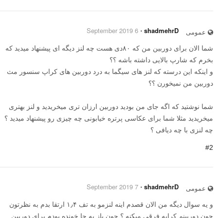
6 September 2019
⋅
shadmehrD
عمومی
شما الان برای دوربین من که ۸۰دی هست چه لنز دیگه ای پیشنهاد میدید که
بخرم که شارپ بالایی داشته باشه ؟؟
و اینکه این درسته که لنز های سیگما به درد دوربین های کراپ سنسور مث
دوربین من نمیخورن ؟؟
شما نوشتید که اگه جای من بودید دوربین ارزان تری میخریدید و لنز بهتری
میخریدید مثلا شما برای عکاسی پرتره خیابونی چه چیزی رو پیشنهاد میدید ؟
چه لنزی با چه دیافی ؟
#2
7 September 2019
⋅
shadmehrD
عمومی
و یه سوال دیگه من الان قصدم اینه لنزمو به تف ۱٫۴ ارتقا بدم به نظرتون
چون دوربینم کراپه فرقی میکنه ؟ چون باز یه جا خونده بودم برای دوربین