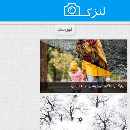
فهرست
دیپتیک و جاکستا‌پوزیشن در عکاسی