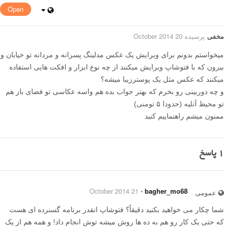
Open
مخفی
پرسیده 20 October 2014
میخواستم بدونم برای ویرایش یک عکس مدلینگ پسرانه و مردانه تو خیابان و
بیرون که با فتوشاپ ویرایش میکنند از چه نوع ابزار و افکت هایی استفاده
میکنند که عکس مثل یک پوسترزیبا میشه؟
و چه دوربینی رو بخرم که بهتر جواب بده هم واسه عکاسی تو فضای باز هم
تو محیط آتلیه (حدودا ۵ تومنی)
ممنون میشم راهنماییم کنید
1
پاسخ
21 October 2014
⋅
bagher_mo68
عمومی
شما چکار می خواهید بکنید دقیقاً؟ فتوشاپ انقدر برنامه گسنرده ای هست
که حتی یک کار رو هم به ده ها روش میشه توش انجام داد! و همه هم از یک