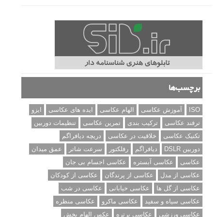
برچسب‌ها
ISO
آموزش عکاسی
الهام عکاسی
ایده های عکاسی
ایزو
ترفند عکاسی
ترکیب بندی
تمرین عکاسی
تنظیمات دوربین
تکنیک عکاسی
خلاقیت در عکاسی
دریچه دیافراگم
دوربین DSLR
دیافراگم
رفلکتور
سرعت شاتر
عمق میدان
عکاسی
عکاسی آبستره
عکاسی اجسام بی جان
عکاسی از مدل
عکاسی از پرندگان
عکاسی از کودکان
عکاسی از گل ها
عکاسی خیابانی
عکاسی در شب
عکاسی سیاه و سفید
عکاسی ماکرو
عکاسی منظره
عکاسی ورزشی
عکاسی پرتره
عکس الهام بخش