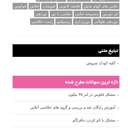
عکس های الهام بخش
فاصله کانونی
فتوشاپ
فلاش
فوکوس
لنز دوربین
مجموعه عکس
نقاشی با نور
نوردهی
نوردهی طولانی
نورپردازی
پرسپکتیو
ژست عکاسی
تبلیغ متنی
آتلیه کودک سروش
تازه ترین سوالات مطرح شده
مشکل فکوس در لنز ۳۵ نیکون
آموزش رایگان نقد و بررسی و گروه های عکاسی آنلاین
مشکل با کم کردن دیافراگم