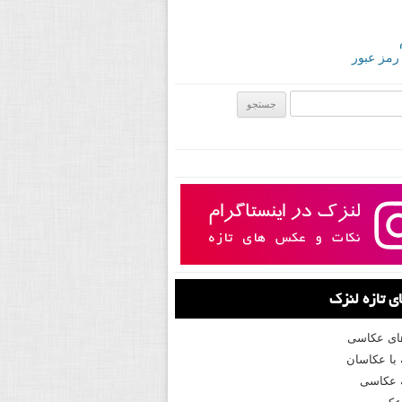
 رمز عبور
ی:
 تازه لنزک
های عکاسی
با عکاسان
 عکاسی