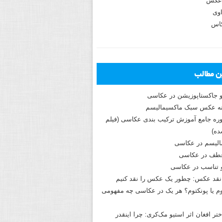
عکس
وی
کاس
ین مطالب
و جاکستا‌پوزیشن در عکاسی
دوره جامع آموزش ترکیب بندی عکاسی (فیلم
ه)
الیسم در عکاسی
طف در عکاسی
و تناسب در عکاسی
نقد عکس: چطور یک عکس را نقد کنیم
م یا پونکتوم؟ هر یک در عکاسی چه مفهومی
ختر افغان اثر استیو مک‌کری: چرا اینقدر