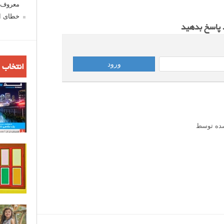
معروف ش
خطای اع
د پاسخ بدهید
انتخاب 
ده توسط