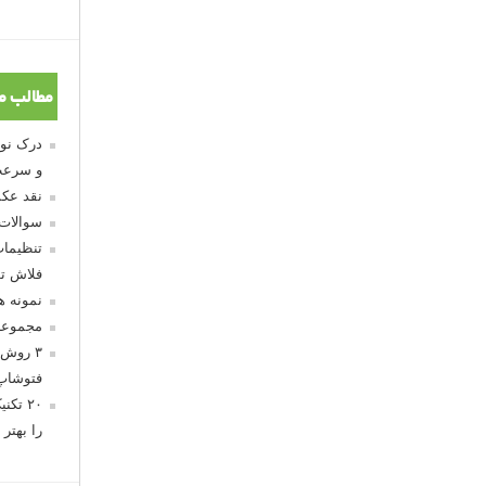
مطالب م
و سرعت
نقد عکس
سوالات
تنظیمات
فلاش تو
نمونه 
مجموعه
۳ روش 
فتوشاپ
۲۰ تک
را بهتر 