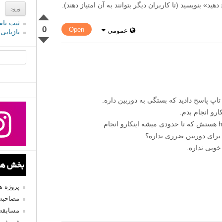
» بنویسید (تا کاربران دیگر بتوانند به آن امتیاز دهند).
ثبت نام
0
Open
عمومی
بازیابی
جستجو یرا
اپ پاسخ دادید که بستگی به دوربین داره.
یه سری نرم افزارهایی مثل helicon remote هستش که تا حدودی میشه اینکارو انجام
ا برای دوربین ضرری نداره؟
خوبی نداره.
بخش های
پروژه 
مصاحبه 
مسابقه