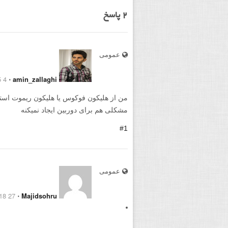
2
پاسخ
عمومی
4 December 2015
⋅
amin_zallaghi
من از هلیکون فوکوس یا هلیکون ریموت استفاده 
مشکلی هم برای دوربین ایجاد نمیکنه
#1
عمومی
27 October 2018
⋅
Majidsohru