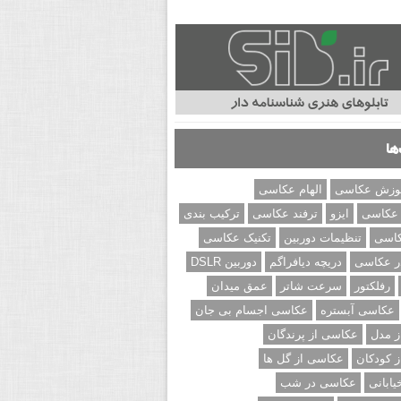
ها
وزش عکاسی
الهام عکاسی
 عکاسی
ایزو
ترفند عکاسی
ترکیب بندی
کاسی
تنظیمات دوربین
تکنیک عکاسی
ر عکاسی
دریچه دیافراگم
دوربین DSLR
رفلکتور
سرعت شاتر
عمق میدان
عکاسی آبستره
عکاسی اجسام بی جان
 مدل
عکاسی از پرندگان
 کودکان
عکاسی از گل ها
ابانی
عکاسی در شب