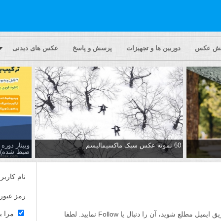
یش عکس
دوربین ها و تجهیزات
پرسش و پاسخ
عکس های دیدنی
60 نمونه عکس سبک ماکسیمالیسم
وبینار دور
ضبط شده)
نام کاربر
رمز عبور
مرا ب
اگر مایلید تا از پاسخ ها به این پرسش از طریق ایمیل مطلع شوید، آن را دنبال یا Follow نمایید. لطفا