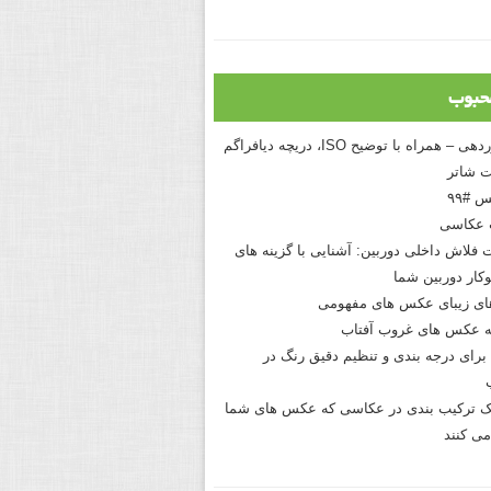
حبوب
درک نوردهی – همراه با توضیح ISO، دریچه دیافراگم
 شاتر
 #۹۹
 عکاسی
 فلاش داخلی دوربین: آشنایی با گزینه های
کار دوربین شما
های زیبای عکس های مفهومی
 عکس های غروب آفتاب
برای درجه بندی و تنظیم دقیق رنگ در
نیک ترکیب بندی در عکاسی که عکس های شما
می کنند