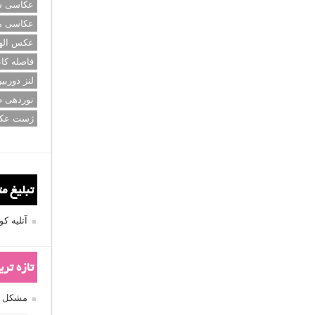
عکاسی سی
عکاسی م
عکس اله
فاصله کان
لنز دوربی
نوردهی ط
ژست عک
تبلیغ م
آتلیه 
تازه تر
مشکل فکوس