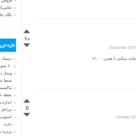
فروش 
عکس‌کا
نگاه ع
+1
تازه تر
میکنم با همین ۷۱۰۰
دیپتیک 
۶۰ نمونه عکس سبک ماکسیمالیسم
وبینار 
ضبط شد
ماکسیم
نقطه ع
اندازه 
0
مراحل 
استودیو
دارند
پرتره د