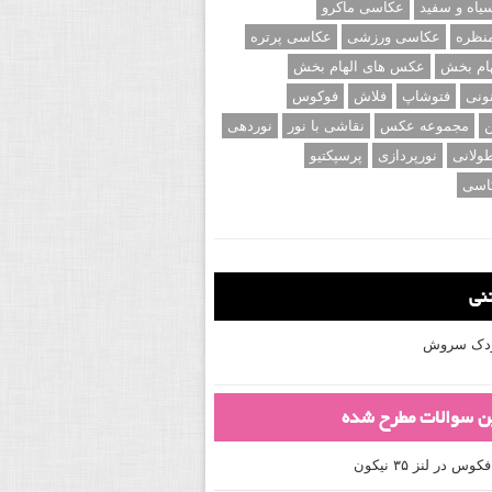
اه و سفید
عکاسی ماکرو
نظره
عکاسی ورزشی
عکاسی پرتره
ام بخش
عکس های الهام بخش
ونی
فتوشاپ
فلاش
فوکوس
ن
مجموعه عکس
نقاشی با نور
نوردهی
ولانی
نورپردازی
پرسپکتیو
اسی
تنی
کودک سروش
ین سوالات مطرح شده
 در لنز ۳۵ نیکون