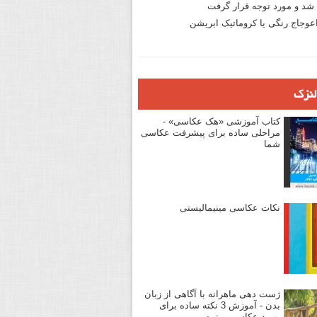
د و مورد توجه قرار گرفت
وجاج رنگی یا کروماتیک ابریشن
لنزک
کتاب آموزشی «هک عکاسی» -
مراحلی ساده برای پیشرفت عکاسی
شما
نکات عکاسی مینیمالیستی
ژست دهی ماهرانه با آگاهی از زبان
بدن - آموزش 3 نکته ساده برای
بهبود عکاسی پرتره