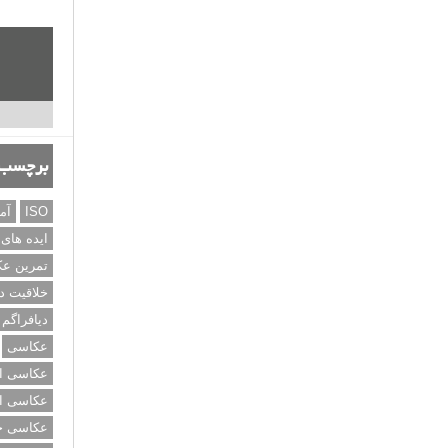
برچسب‌
ISO
آم
ایده های
تمرین ع
خلاقیت د
دیافراگم
عکاسی
عکاسی از
عکاسی از
عکاسی خی