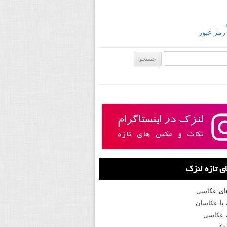
 رمز عبور
ی:
 تازه لنزک
های عکاسی
با عکاسان
 عکاسی