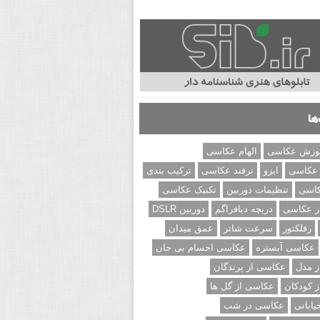
ها
وزش عکاسی
الهام عکاسی
 عکاسی
ایزو
ترفند عکاسی
ترکیب بندی
کاسی
تنظیمات دوربین
تکنیک عکاسی
ر عکاسی
دریچه دیافراگم
دوربین DSLR
رفلکتور
سرعت شاتر
عمق میدان
عکاسی آبستره
عکاسی اجسام بی جان
 مدل
عکاسی از پرندگان
 کودکان
عکاسی از گل ها
ابانی
عکاسی در شب