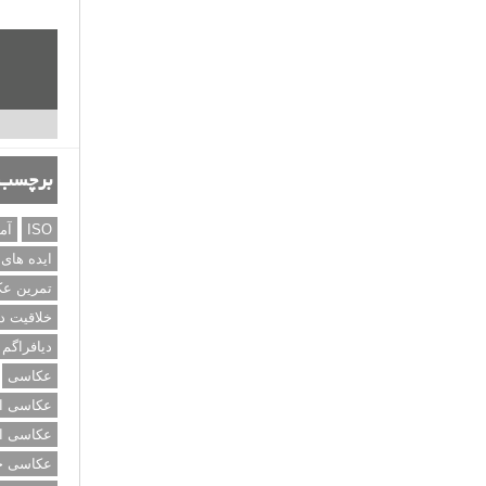
برچسب‌
ISO
آم
ایده های
تمرین ع
خلاقیت د
دیافراگم
عکاسی
عکاسی از
عکاسی از
عکاسی خی