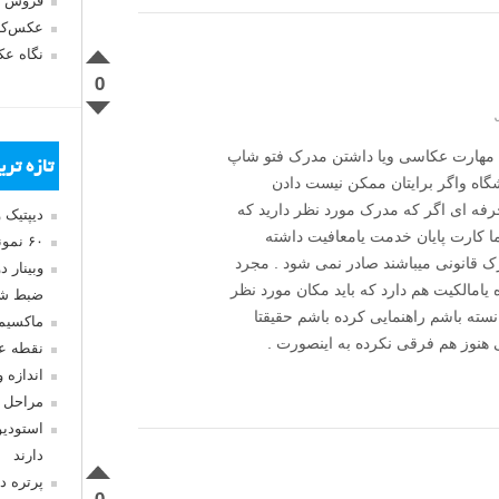
فروش 
عکس‌کا
نگاه ع
0
مهارت عکاسی ویا داشتن مدرک فتو شاپ
تازه تر
اه واگر برایتان ممکن نیست دادن
فه ای اگر که مدرک مورد نظر دارید که
دیپتیک 
ا کارت پایان خدمت یامعافیت داشته
۶۰ نمونه عکس سبک ماکسیمالیسم
رک قانونی میباشند صادر نمی شود . مجرد
وبینار 
یامالکیت هم دارد که باید مکان مورد نظر
ضبط شد
انسته باشم راهنمایی کرده باشم حقیقتا
ماکسیم
 هنوز هم فرقی نکرده به اینصورت .
نقطه ع
اندازه 
مراحل 
استودیو
دارند
پرتره د
0