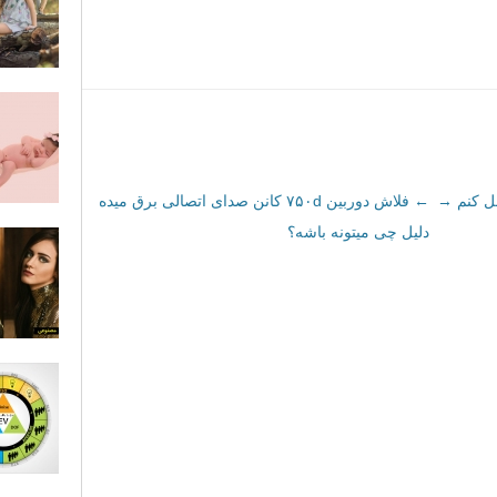
→
←
فلاش دوربین ۷۵۰d کانن صدای اتصالی برق میده
دلیل چی میتونه باشه؟