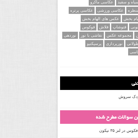
اه و سفید
عکاسی ماکرو
نظره
عکاسی ورزشی
عکاسی پرتره
ام بخش
عکس های الهام بخش
ونی
فتوشاپ
فلاش
فوکوس
ن
مجموعه عکس
نقاشی با نور
نوردهی
ولانی
نورپردازی
پرسپکتیو
اسی
تنی
کودک سروش
ین سوالات مطرح شده
 در لنز ۳۵ نیکون