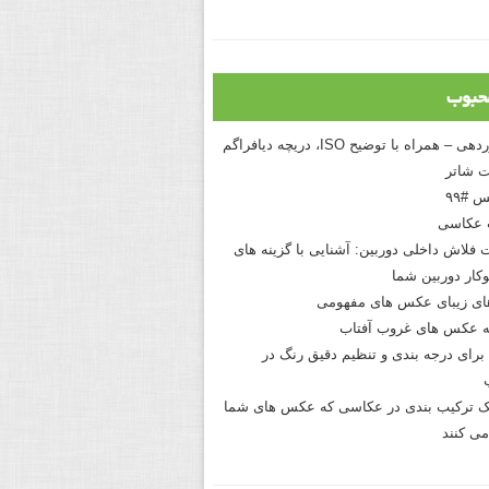
حبوب
درک نوردهی – همراه با توضیح ISO، دریچه دیافراگم
 شاتر
 #۹۹
 عکاسی
 فلاش داخلی دوربین: آشنایی با گزینه های
کار دوربین شما
های زیبای عکس های مفهومی
 عکس های غروب آفتاب
برای درجه بندی و تنظیم دقیق رنگ در
نیک ترکیب بندی در عکاسی که عکس های شما
می کنند