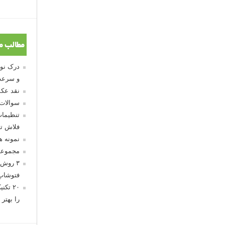
مطالب م
و سرعت
نقد عکس
سوالات
تنظیمات
فلاش تو
نمونه 
مجموعه
۳ روش 
فتوشاپ
۲۰ تک
را بهتر 