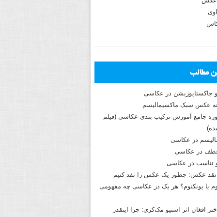
عکس
وی
کاس
ین مطالب
و جاکستا‌پوزیشن در عکاسی
دوره جامع آموزش ترکیب بندی عکاسی (فیلم
ه)
الیسم در عکاسی
طف در عکاسی
و تناسب در عکاسی
نقد عکس: چطور یک عکس را نقد کنیم
م یا پونکتوم؟ هر یک در عکاسی چه مفهومی
ختر افغان اثر استیو مک‌کری: چرا اینقدر