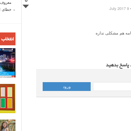
معروف ش
9 July 2017
خطای اع
امه هم مشکلی نداره
انتخاب 
د پاسخ بدهید