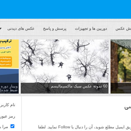
یش عکس
دوربین ها و تجهیزات
پرسش و پاسخ
عکس های دیدنی
60 نمونه عکس سبک ماکسیمالیسم
وبینار دور
ضبط شده)
نام کاربر
سی
رمز عبور
مرا ب
اگر مایلید تا از پاسخ ها به این پرسش از طریق ایمیل مطلع شوید، آن را دنبال یا Follow نمایید. لطفا