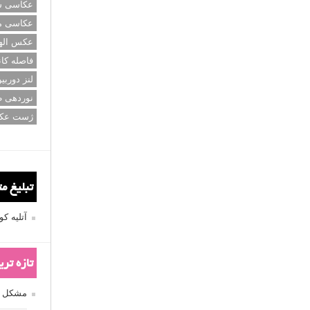
عکاسی سی
عکاسی م
عکس اله
فاصله کان
لنز دوربی
نوردهی ط
ژست عک
تبلیغ م
آتلیه 
تازه تر
مشکل فکوس