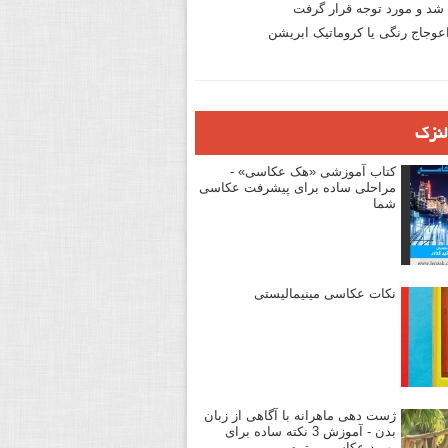
د و مورد توجه قرار گرفت
وجاج رنگی یا کروماتیک ابریشن
لنزک
کتاب آموزشی «هک عکاسی» -
مراحلی ساده برای پیشرفت عکاسی
شما
نکات عکاسی مینیمالیستی
ژست دهی ماهرانه با آگاهی از زبان
بدن - آموزش 3 نکته ساده برای
بهبود عکاسی پرتره