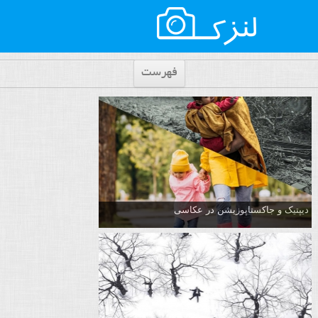
فهرست
دیپتیک و جاکستا‌پوزیشن در عکاسی