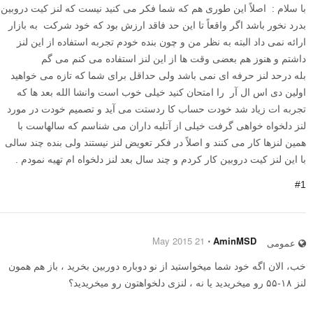
با سلام : اصلاً این طوری هم که شما فکر می کنید نیست که لنز کیت دروبین
بدرد نخور باشد اگر واقعاً تا این حد فاقد ارزش بود که خود شرکت به بازار
ارائه نمی داد البته به نظر من و چون بنده خودم تجربه استفاده از این لنز
داشتم و هنوز هم بعضی وقت ها از این لنز استفاده می کنم می گم
بله درحد لنز حرفه ای نمی باشد ولی حداقل برای شما که تازه می خواهید
اولین دی اس ال آر را امتحان کنید خیلی خوب است وانشا الله بعد ها که
تجربه ات زیاد شد خودت حساب کا ردستت می آید و تصمیم خودت در مورد
لنز دلخواه خواهی گرفت خیلی از آتلیه داران می شناسم که سالهاست با
همین لنزها کار می کنند و اصلاً در فکر تعویض لنز نیستند ولی بنده چند سالی
با این لنز کیت دروبین کار کردم و چند سال بعد لنز دلخواه ام تهیه نمودم .
#1
21 May 2015
⋅
AminMSD
عمومی
خب، الان اگه خود شما میخواستید از نو دوباره دوربین بخرید ، باز هم همون
لنز ۱۸-۵۵ رو میخریدید یا نه ، لنزی دلخواهتون رو میخریدید؟