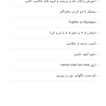
آموزش رایگان نقد و بررسی و گروه های عکاسی آنلاین
مشکل با کم کردن دیافراگم
Fujifilm or Olympus
انتخاب ۹۰d به جای ۸۰d یا خرید لنز؟
کسب درامد از عکاسی
نحوه آپلود عکس
ارور cannot start live view
کم شدن ناگهانی نور در دوربین
نورسنجی فلاشر پرتابل