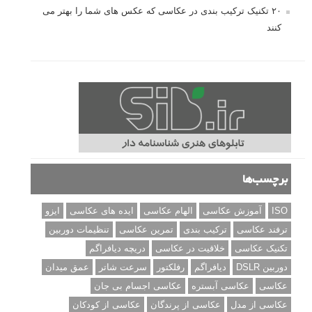
۲۰ تکنیک ترکیب بندی در عکاسی که عکس های شما را بهتر می
کنند
برچسب‌ها
ISO
آموزش عکاسی
الهام عکاسی
ایده های عکاسی
ایزو
ترفند عکاسی
ترکیب بندی
تمرین عکاسی
تنظیمات دوربین
تکنیک عکاسی
خلاقیت در عکاسی
دریچه دیافراگم
دوربین DSLR
دیافراگم
رفلکتور
سرعت شاتر
عمق میدان
عکاسی
عکاسی آبستره
عکاسی اجسام بی جان
عکاسی از مدل
عکاسی از پرندگان
عکاسی از کودکان