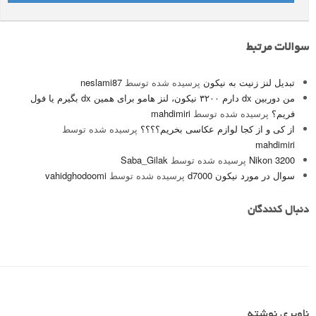
سوالات مرتبط
تبدیل لنز زنیت به نیکون
پرسیده شده توسط
neslami87
من دوربین dx دارم ۳۲۰۰ نیکون، لنز هامو برای همین dx بگیرم یا فول
فریم؟
پرسیده شده توسط
mahdimiri
از کی و از کجا لوازم عکاسی بخریم؟؟؟؟
پرسیده شده توسط
mahdimiri
Nikon 3200
پرسیده شده توسط
Saba_Gilak
سوال در مورد نیکون d7000
پرسیده شده توسط
vahidghodoomi
دنبال کنندگان
ناوبری نوشته