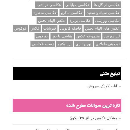
عکاسی از گل ها
عکاسی خیابانی
عکاسی در شب
عکاسی سیاه و سفید
عکاسی ماکرو
عکاسی منظره
عکاسی ورزشی
عکاسی پرتره
عکس الهام بخش
عکس های الهام بخش
فاصله کانونی
فتوشاپ
فلاش
فوکوس
لنز دوربین
مجموعه عکس
نقاشی با نور
نوردهی
نوردهی طولانی
نورپردازی
پرسپکتیو
ژست عکاسی
تبلیغ متنی
آتلیه کودک سروش
تازه ترین سوالات مطرح شده
مشکل فکوس در لنز ۳۵ نیکون