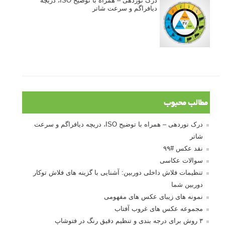
درک نوردهی – همراه با توضیح ISO، دریچه
دیافراگم و سرعت شاتر
مطالب محبوب
درک نوردهی – همراه با توضیح ISO، دریچه دیافراگم و سرعت
شاتر
نقد عکس #۹۹
سوالات عکاسی
تنظیمات فلاش داخلی دوربین: آشنایی با گزینه های فلاش توکار
دوربین شما
نمونه های زیبای عکس های مفهومی
مجموعه عکس های غروب آفتاب
۳ روش برای درجه بندی و تنظیم دقیق رنگ در فتوشاپ