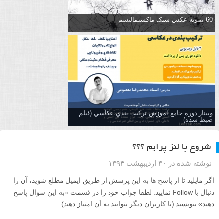
60 نمونه عکس سبک ماکسیمالیسم
وبینار دوره جامع آموزش تركيب بندي عكاسي (فیلم
ضبط شده)
شروع با لنز پرایم ؟؟؟
نوشته شده در ۳۰ اردیبهشت ۱۳۹۴
اگر مایلید تا از پاسخ ها به این پرسش از طریق ایمیل مطلع شوید، آن را
دنبال یا Follow نمایید. لطفا جواب خود را در قسمت «به این سوال پاسخ
دهید» بنویسید (تا کاربران دیگر بتوانند به آن امتیاز دهند).