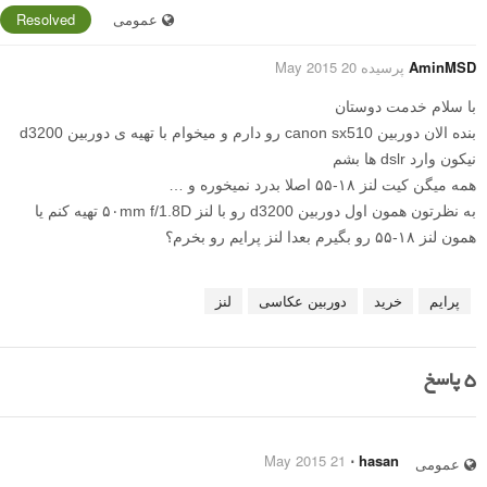
عمومی
Resolved
AminMSD
پرسیده 20 May 2015
با سلام خدمت دوستان
بنده الان دوربین canon sx510 رو دارم و میخوام با تهیه ی دوربین d3200
نیکون وارد dslr ها بشم
همه میگن کیت لنز ۱۸-۵۵ اصلا بدرد نمیخوره و …
به نظرتون همون اول دوربین d3200 رو با لنز ۵۰mm f/1.8D تهیه کنم یا
همون لنز ۱۸-۵۵ رو بگیرم بعدا لنز پرایم رو بخرم؟
پرایم
خرید
دوربین عکاسی
لنز
5
پاسخ
21 May 2015
⋅
hasan
عمومی