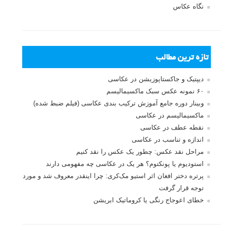
نگاه عکاس
تازه ترین مطالب
دیپتیک و جاکستا‌پوزیشن در عکاسی
۶۰ نمونه عکس سبک ماکسیمالیسم
وبینار دوره جامع آموزش ترکیب بندی عکاسی (فیلم ضبط شده)
ماکسیمالیسم در عکاسی
نقطه عطف در عکاسی
اندازه و تناسب در عکاسی
مراحل نقد عکس: چطور یک عکس را نقد کنیم
استودیوم یا پونکتوم؟ هر یک در عکاسی چه مفهومی دارند
پرتره دختر افغان اثر استیو مک‌کری: چرا اینقدر معروف شد و مورد
توجه قرار گرفت
خطای اعوجاج رنگی یا کروماتیک ابریشن