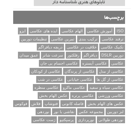
برچسب‌ها
ISO
آموزش عکاسی
الهام عکاسی
ایده های عکاسی
ایزو
ترفند عکاسی
ترکیب بندی
تمرین عکاسی
تنظیمات دوربین
تکنیک عکاسی
خلاقیت در عکاسی
دریچه دیافراگم
دوربین DSLR
دیافراگم
رفلکتور
سرعت شاتر
عمق میدان
عکاسی
عکاسی آبستره
عکاسی اجسام بی جان
عکاسی از مدل
عکاسی از پرندگان
عکاسی از کودکان
عکاسی از گل ها
عکاسی خیابانی
عکاسی در شب
عکاسی سیاه و سفید
عکاسی ماکرو
عکاسی منظره
عکاسی ورزشی
عکاسی پرتره
عکس الهام بخش
عکس های الهام بخش
فاصله کانونی
فتوشاپ
فلاش
فوکوس
لنز دوربین
مجموعه عکس
نقاشی با نور
نوردهی
نوردهی طولانی
نورپردازی
پرسپکتیو
ژست عکاسی