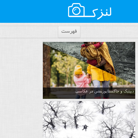
فهرست
دیپتیک و جاکستا‌پوزیشن در عکاسی