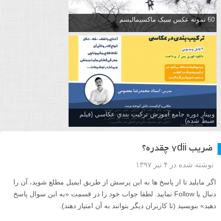
60 نمونه عکس سبک ماکسیمالیسم
وبینار دوره جامع آموزش تركيب بندي عكاسي (فیلم
ضبط شده)
ضریب ۷dii چقدره؟
نوشته شده در ۴ تیر ۱۳۹۷
اگر مایلید تا از پاسخ ها به این پرسش از طریق ایمیل مطلع شوید، آن را
دنبال یا Follow نمایید. لطفا جواب خود را در قسمت «به این سوال پاسخ
دهید» بنویسید (تا کاربران دیگر بتوانند به آن امتیاز دهند).