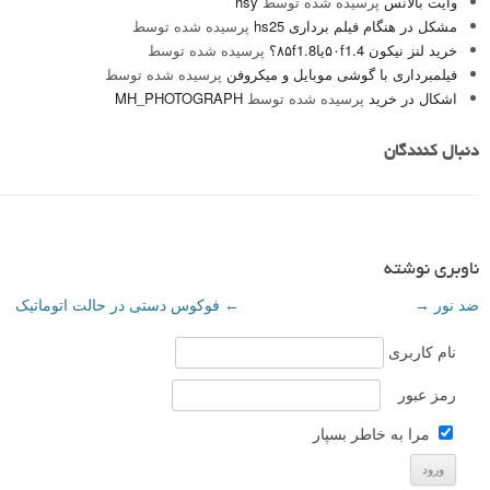
وایت بالانس
پرسیده شده توسط
hsy
مشکل در هنگام فیلم برداری hs25
پرسیده شده توسط
خرید لنز نیکون ۵۰f1.4یا۸۵f1.8؟
پرسیده شده توسط
فیلمبرداری با گوشی موبایل و میکروفن
پرسیده شده توسط
اشکال در خرید
پرسیده شده توسط
MH_PHOTOGRAPH
دنبال کنندگان
ناوبری نوشته
ضد نور
→
←
فوکوس دستی در حالت اتوماتیک
نام کاربری
رمز عبور
مرا به خاطر بسپار