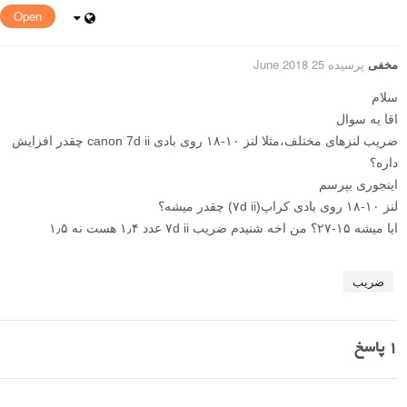
Open
مخفی
پرسیده 25 June 2018
سلام
اقا یه سوال
ضریب لنزهای مختلف،مثلا لنز ۱۰-۱۸ روی بادی canon 7d ii چقدر افزایش
داره؟
اینجوری بپرسم
لنز ۱۰-۱۸ روی بادی کراپ(۷d ii) چقدر میشه؟
ایا میشه ۱۵-۲۷؟ من اخه شنیدم ضریب ۷d ii عدد ۱٫۴ هست نه ۱٫۵
ضریب
1
پاسخ