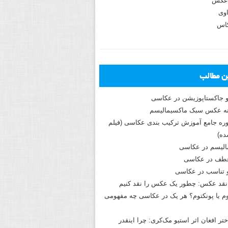
عکس
وی
کاس
ین مطالب
و جاکستا‌پوزیشن در عکاسی
دوره جامع آموزش ترکیب بندی عکاسی (فیلم
ه)
الیسم در عکاسی
طف در عکاسی
و تناسب در عکاسی
نقد عکس: چطور یک عکس را نقد کنیم
م یا پونکتوم؟ هر یک در عکاسی چه مفهومی
ختر افغان اثر استیو مک‌کری: چرا اینقدر