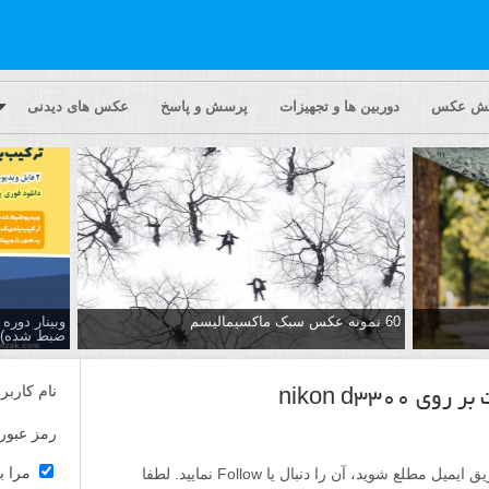
یش عکس
دوربین ها و تجهیزات
پرسش و پاسخ
عکس های دیدنی
60 نمونه عکس سبک ماکسیمالیسم
وبینار دور
ضبط شده)
نام کاربر
nikon d330
رمز عبور
مرا ب
اگر مایلید تا از پاسخ ها به این پرسش از طریق ایمیل مطلع شوید، آن را دنبال یا Follow نمایید. لطفا