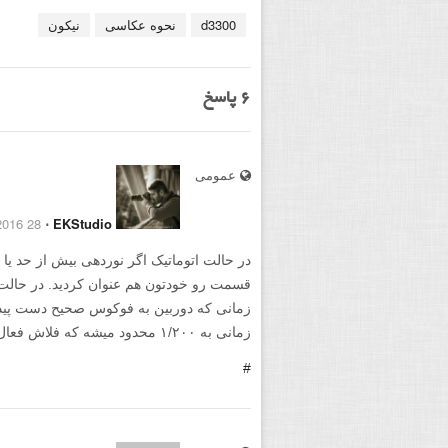
d3300
نحوه عکاسی
نیکون
6
پاسخ
عمومی
28 August 2016
⋅
EKStudio
در حالت اتوماتیک اگر نوردهی بیش از حد یا ک
قسمت رو خودتون هم عنوان کردید. در حالت 
زمانی که دوربین به فوکوس صحیح دست پید
زمانی به ۱/۲۰۰ محدود میشه که فلاش فعال باشه.
#