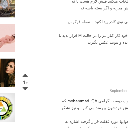
تخاب میکنید فلش لازم هست یا نه
ش میزنه و اگر بسته باشه نه
 توی کادر پیدا کنید – نقطه فوکوس
– و وقتی که فکوس انجام شد دکمه فکوس خود کار کنار لنز را در حالت M قرار بدید تا
نده و بتونید عکس بگیرید
+1
 خوب دوست گرامی
mohammad_QA
که
انش خودشون بهرمند می کنن. و نیز تشکر
وابها مورد غفلت قرار گرفته اشاره به