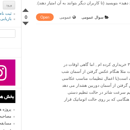
» بنویسید (تا کاربران دیگر بتوانند به آن امتیاز دهند).
ثبت نام
0
سوال عمومی
عمومی
Open
بازیابی
جستجو یرا
بنده به تازگی یک عدد دوربین نیکون دی ۳۳۰۰ خریداری کرده ام , اما گاهی اوقات در
وان عکس گرفت مثلا هنگام عکس گرفتن از آسمان شب
ک است(با اعمال تنظیمات مناسب عکاسی
س گرفتن از آسمان دوربین هشدار می دهد
م سرعت شاتر در حالت تنظیم دستی
بخش های
 حالی که هنگامی که بر روی حالت اتوماتیک قرار
پروژه 
مصاحبه 
مسابقه