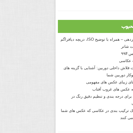
حبوب
درک نوردهی – همراه با توضیح ISO، دریچه دیافراگم
 شاتر
 #۹۹
 عکاسی
 فلاش داخلی دوربین: آشنایی با گزینه های
کار دوربین شما
های زیبای عکس های مفهومی
 عکس های غروب آفتاب
برای درجه بندی و تنظیم دقیق رنگ در
نیک ترکیب بندی در عکاسی که عکس های شما
می کنند