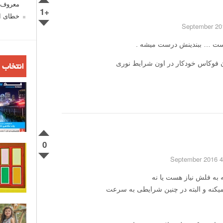
معروف ش
+1
خطای اع
هست … ببندینش درست میشه .
ن فوکاس خودکار در اون شرایط نوری
انتخاب 
0
4 September 2016
ه به فلش نیاز هست یا نه
میکنه و البته در چنین شرایطی به سرعت