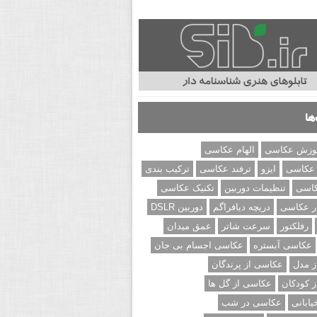
ها
وزش عکاسی
الهام عکاسی
 عکاسی
ایزو
ترفند عکاسی
ترکیب بندی
کاسی
تنظیمات دوربین
تکنیک عکاسی
ر عکاسی
دریچه دیافراگم
دوربین DSLR
رفلکتور
سرعت شاتر
عمق میدان
عکاسی آبستره
عکاسی اجسام بی جان
 مدل
عکاسی از پرندگان
 کودکان
عکاسی از گل ها
ابانی
عکاسی در شب