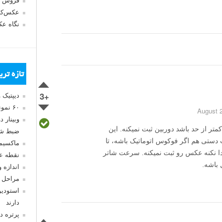
فروش 
عکس‌کا
نگاه ع
تازه تر
+3
دیپتیک 
۶۰ نمونه عکس سبک ماکسیمالیسم
وبینار 
متر از حد باشد دوربین ثبت نمیکنه. این
ضبط شد
دستی هم اگر فوکوس اتوماتیک باشه، تا
ماکسیم
ا نکنه عکس رو ثبت نمیکنه. سرعت شاتر
نقطه ع
اندازه 
مراحل 
استودیو
دارند
پرتره د