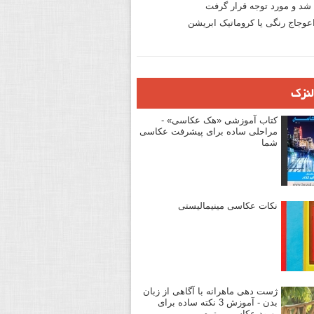
د و مورد توجه قرار گرفت
وجاج رنگی یا کروماتیک ابریشن
لنزک
کتاب آموزشی «هک عکاسی» -
مراحلی ساده برای پیشرفت عکاسی
شما
نکات عکاسی مینیمالیستی
ژست دهی ماهرانه با آگاهی از زبان
بدن - آموزش 3 نکته ساده برای
بهبود عکاسی پرتره