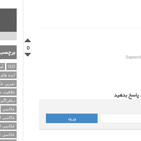
0
برچسب‌
ISO
آم
ایده های
تمرین ع
خلاقیت د
د پاسخ بدهید
دیافراگم
عکاسی
عکاسی از
عکاسی از
عکاسی خی