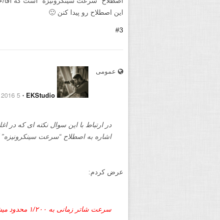
اصطلاح “سرعت سینکرونیزه” است که آقا/خا
این اصطلاح رو پیدا کنن 🙂
#3
عمومی
5 September 2016
⋅
EKStudio
در ارتباط با این سوال نکته ای که در اغ
اشاره به اصطلاح “سرعت سینکرونیزه”
عرض کردم:
سرعت شاتر زمانی به ۱/۲۰۰ محدود میشه که فلاش فعال باشه.