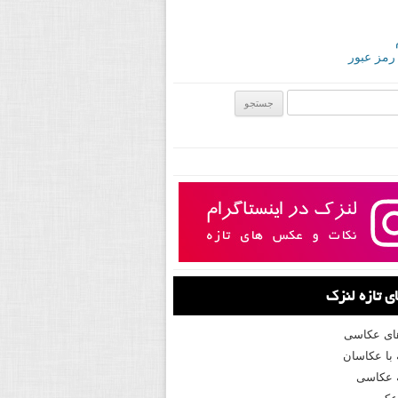
 رمز عبور
ی:
 تازه لنزک
های عکاسی
با عکاسان
 عکاسی