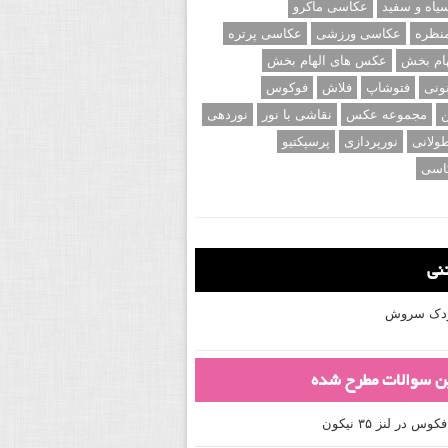
اه و سفید
عکاسی ماکرو
نظره
عکاسی ورزشی
عکاسی پرتره
ام بخش
عکس های الهام بخش
ونی
فتوشاپ
فلاش
فوکوس
ن
مجموعه عکس
نقاشی با نور
نوردهی
ولانی
نورپردازی
پرسپکتیو
اسی
تنی
کودک سروش
ین سوالات مطرح شده
 در لنز ۳۵ نیکون