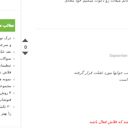
نم میقات رو دعوت میکنیم خود معنای
مطالب م
و سرعت
0
نقد عکس
سوالات
تنظیمات
فلاش تو
لب جوابها مورد غفلت قرار گرفته
نمونه 
 است
مجموعه
۳ روش 
فتوشاپ
۲۰ تک
را بهتر 