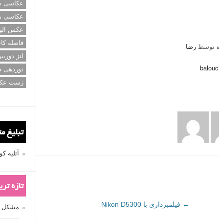
عکاسی سی
عکاسی م
عکس اله
فاصله کان
ه توسط
رضا
لنز دوربی
balouc
نوردهی ط
ژست عک
تبلیغ م
آتلیه 
تازه تر
←
فیلمبرداری با Nikon D5300
مشکل فکوس