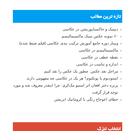
تازه ترین مطالب
دیپتیک و جاکستا‌پوزیشن در عکاسی
۶۰ نمونه عکس سبک ماکسیمالیسم
وبینار دوره جامع آموزش ترکیب بندی عکاسی (فیلم ضبط شده)
ماکسیمالیسم در عکاسی
نقطه عطف در عکاسی
اندازه و تناسب در عکاسی
مراحل نقد عکس: چطور یک عکس را نقد کنیم
استودیوم یا پونکتوم؟ هر یک در عکاسی چه مفهومی دارند
پرتره دختر افغان اثر استیو مک‌کری: چرا اینقدر معروف شد و مورد
توجه قرار گرفت
خطای اعوجاج رنگی یا کروماتیک ابریشن
انتخاب لنزک