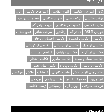
برچسب‌ها
ISO
آموزش عکاسی
الهام عکاسی
ایده های عکاسی
ایزو
ترفند عکاسی
ترکیب بندی
تمرین عکاسی
تنظیمات دوربین
تکنیک عکاسی
خلاقیت در عکاسی
دریچه دیافراگم
دوربین DSLR
دیافراگم
رفلکتور
سرعت شاتر
عمق میدان
عکاسی
عکاسی آبستره
عکاسی اجسام بی جان
عکاسی از مدل
عکاسی از پرندگان
عکاسی از کودکان
عکاسی از گل ها
عکاسی خیابانی
عکاسی در شب
عکاسی سیاه و سفید
عکاسی ماکرو
عکاسی منظره
عکاسی ورزشی
عکاسی پرتره
عکس الهام بخش
عکس های الهام بخش
فاصله کانونی
فتوشاپ
فلاش
فوکوس
لنز دوربین
مجموعه عکس
نقاشی با نور
نوردهی
نوردهی طولانی
نورپردازی
پرسپکتیو
ژست عکاسی
تبلیغ متنی