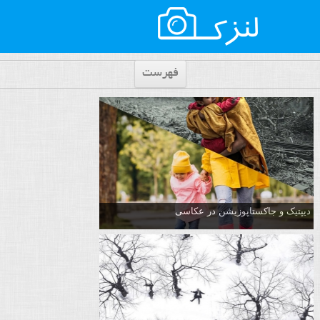
فهرست
دیپتیک و جاکستا‌پوزیشن در عکاسی