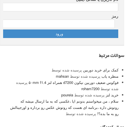
رمز
سوالات مرتبط
کمک برای خرید دوربین
پرسیده شده توسط
منظره یاب
پرسیده شده توسط
mahsan
فوکوس ضعیف دوربین نیکون d7200 همراه لنز ۵۰mm f1.4
پرسیده
شده توسط
roham7200
خرید لنز
پرسیده شده توسط
poureia
سلام ، من میخواستم بدونم ایا ،عکسی که به ما ارسال میشه که
روتوش داره ،برنامه ای هست که روتوش عکس رو برداره و اورجینالش
رو به ما بده؟!
پرسیده شده توسط