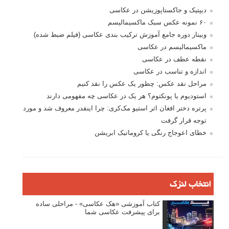
دیپتیک و جاکستا‌پوزیشن در عکاسی
۶۰ نمونه عکس سبک ماکسیمالیسم
وبینار دوره جامع آموزش ترکیب بندی عکاسی (فیلم ضبط شده)
ماکسیمالیسم در عکاسی
نقطه عطف در عکاسی
اندازه و تناسب در عکاسی
مراحل نقد عکس: چطور یک عکس را نقد کنیم
استودیوم یا پونکتوم؟ هر یک در عکاسی چه مفهومی دارند
پرتره دختر افغان اثر استیو مک‌کری: چرا اینقدر معروف شد و مورد
توجه قرار گرفت
خطای اعوجاج رنگی یا کروماتیک ابریشن
انتخاب لنزک
کتاب آموزشی «هک عکاسی» - مراحلی ساده
برای پیشرفت عکاسی شما