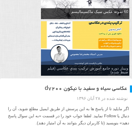
60 نمونه عکس سبک ماکسیمالیسم
وبینار دوره جامع آموزش تركيب بندي عكاسي (فیلم
ضبط شده)
عکاسی سیاه و سفید با نیکون d7200
نوشته شده در ۲۸ آبان ۱۳۹۶
اگر مایلید تا از پاسخ ها به این پرسش از طریق ایمیل مطلع شوید، آن را
دنبال یا Follow نمایید. لطفا جواب خود را در قسمت «به این سوال پاسخ
دهید» بنویسید (تا کاربران دیگر بتوانند به آن امتیاز دهند).