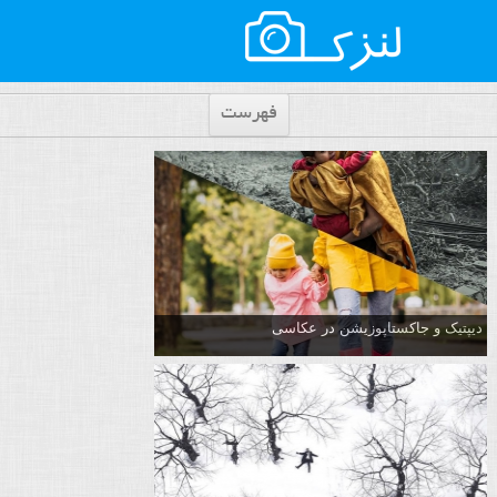
فهرست
دیپتیک و جاکستا‌پوزیشن در عکاسی