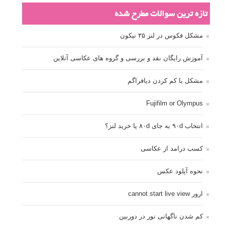
تازه ترین سوالات مطرح شده
مشکل فکوس در لنز ۳۵ نیکون
آموزش رایگان نقد و بررسی و گروه های عکاسی آنلاین
مشکل با کم کردن دیافراگم
Fujifilm or Olympus
انتخاب ۹۰d به جای ۸۰d یا خرید لنز؟
کسب درامد از عکاسی
نحوه آپلود عکس
ارور cannot start live view
کم شدن ناگهانی نور در دوربین