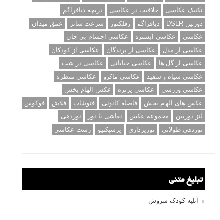
تکنیک عکاسی
خلاقیت در عکاسی
دریچه دیافراگم
دوربین DSLR
دیافراگم
رفلکتور
سرعت شاتر
عمق میدان
عکاسی
عکاسی آبستره
عکاسی اجسام بی جان
عکاسی از مدل
عکاسی از پرندگان
عکاسی از کودکان
عکاسی از گل ها
عکاسی خیابانی
عکاسی در شب
عکاسی سیاه و سفید
عکاسی ماکرو
عکاسی منظره
عکاسی ورزشی
عکاسی پرتره
عکس الهام بخش
عکس های الهام بخش
فاصله کانونی
فتوشاپ
فلاش
فوکوس
لنز دوربین
مجموعه عکس
نقاشی با نور
نوردهی
نوردهی طولانی
نورپردازی
پرسپکتیو
ژست عکاسی
تبلیغ متنی
آتلیه کودک سروش