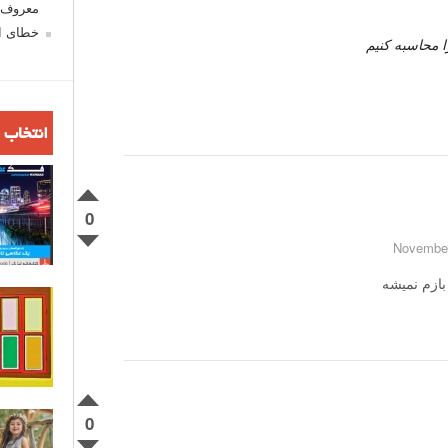
معروف ش
خطای اع
انتخاب 
0
بازم نمیشه
0