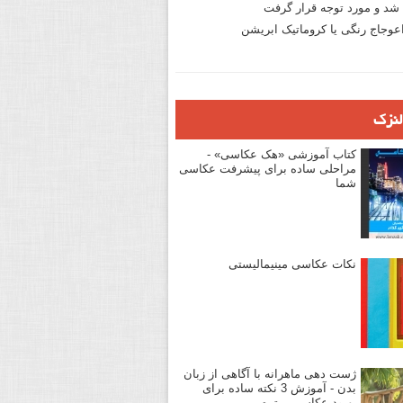
د و مورد توجه قرار گرفت
وجاج رنگی یا کروماتیک ابریشن
لنزک
کتاب آموزشی «هک عکاسی» -
مراحلی ساده برای پیشرفت عکاسی
شما
نکات عکاسی مینیمالیستی
ژست دهی ماهرانه با آگاهی از زبان
بدن - آموزش 3 نکته ساده برای
بهبود عکاسی پرتره