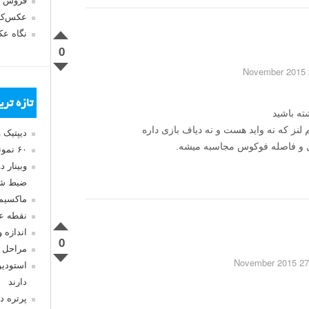
فروش 
عکس‌کا
نگاه ع
0
2
تازه تر
ته باشید
 لنز که نه واید هست و نه دیاف بازی داره
دیپتیک 
کال و فاصله فوکوس مجاسبه میشه.
۶۰ نمونه عکس سبک ماکسیمالیسم
وبینار 
ضبط شد
ماکسیم
نقطه ع
اندازه 
0
مراحل 
27 November 2015
استودیو
دارند
پرتره د