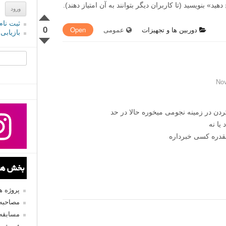
» بنویسید (تا کاربران دیگر بتوانند به آن امتیاز دهند).
ثبت نام
0
دوربین ها و تجهیزات
عمومی
Open
بازیابی
جستجو یرا
ا لنز ۱۸-۱۳۵ stm بدرد کارکردن در زمینه نجومی میخوره حالا در حد
یا نه
چقدره کسی خبرداره
بخش های
پروژه 
مصاحبه 
مسابقه