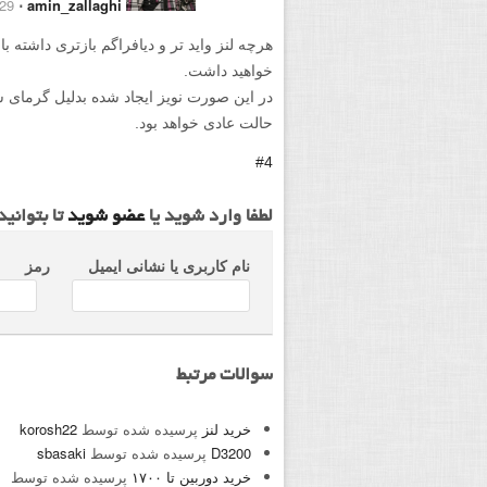
9 November 2015
⋅
amin_zallaghi
هرچه لنز واید تر و دیافراگم بازتری داشته ب
خواهید داشت.
در این صورت نویز ایجاد شده بدلیل گرمای 
حالت عادی خواهد بود.
#4
لطفا وارد شوید یا
عضو شوید
تا بتوانی
نام کاربری یا نشانی ایمیل
رمز
سوالات مرتبط
خرید لنز
پرسیده شده توسط
korosh22
D3200
پرسیده شده توسط
sbasaki
خرید دوربین تا ۱۷۰۰
پرسیده شده توسط