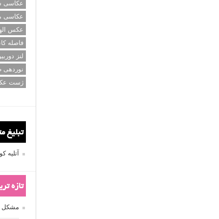
عکاسی سی
عکاسی م
عکس اله
فاصله کان
لنز دوربی
نوردهی ط
ژست عک
تبلیغ م
آتلیه 
تازه تر
مشکل فکوس