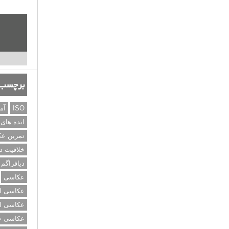
برچسب‌
ISO
آم
ایده های
تمرین ع
خلاقیت د
دیافراگم
عکاسی
عکاسی از
عکاسی از
عکاسی خی