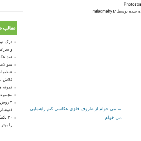
Photosto
ه شده توسط
miladmahyar
مطالب م
و سرعت
نقد عکس
سوالات
تنظیمات
فلاش تو
نمونه 
مجموعه
۳ روش 
←
می خوام از ظروف فلزی عکاسی کنم راهنمایی
فتوشاپ
۲۰ تک
می خوام
را بهتر 