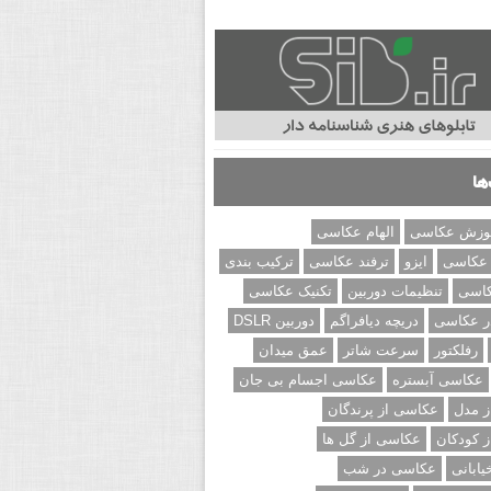
ها
وزش عکاسی
الهام عکاسی
 عکاسی
ایزو
ترفند عکاسی
ترکیب بندی
کاسی
تنظیمات دوربین
تکنیک عکاسی
ر عکاسی
دریچه دیافراگم
دوربین DSLR
رفلکتور
سرعت شاتر
عمق میدان
عکاسی آبستره
عکاسی اجسام بی جان
 مدل
عکاسی از پرندگان
 کودکان
عکاسی از گل ها
ابانی
عکاسی در شب