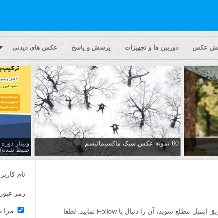
یش عکس
دوربین ها و تجهیزات
پرسش و پاسخ
عکس های دیدنی
60 نمونه عکس سبک ماکسیمالیسم
وبینار دور
ضبط شده)
نام کاربر
رمز عبور
مرا ب
اگر مایلید تا از پاسخ ها به این پرسش از طریق ایمیل مطلع شوید، آن را دنبال یا Follow نمایید. لطفا