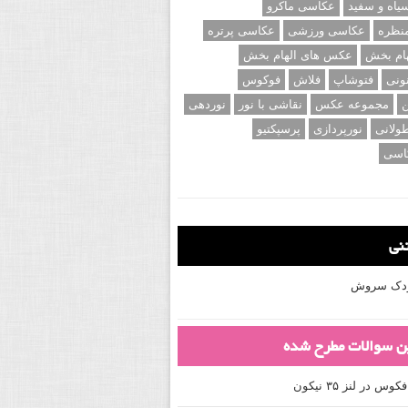
اه و سفید
عکاسی ماکرو
نظره
عکاسی ورزشی
عکاسی پرتره
ام بخش
عکس های الهام بخش
ونی
فتوشاپ
فلاش
فوکوس
ن
مجموعه عکس
نقاشی با نور
نوردهی
ولانی
نورپردازی
پرسپکتیو
اسی
تنی
کودک سروش
ین سوالات مطرح شده
 در لنز ۳۵ نیکون