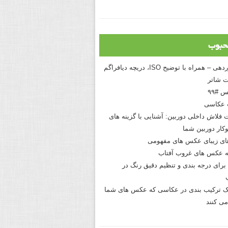
حبوب
درک نوردهی – همراه با توضیح ISO، دریچه دیافراگم
 شاتر
 #۹۹
 عکاسی
 فلاش داخلی دوربین: آشنایی با گزینه های
کار دوربین شما
های زیبای عکس های مفهومی
 عکس های غروب آفتاب
برای درجه بندی و تنظیم دقیق رنگ در
نیک ترکیب بندی در عکاسی که عکس های شما
می کنند