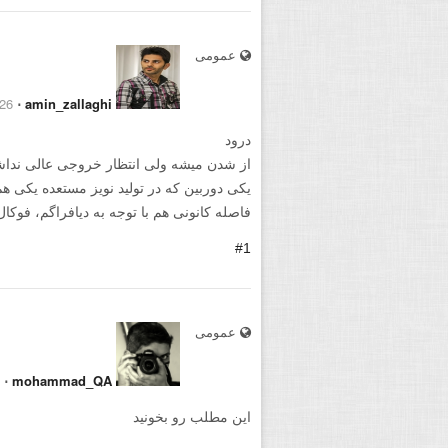
عمومی
6 November 2015
⋅
amin_zallaghi
درود
از شدن میشه ولی انتظار خروجی عالی نداش
یکی دوربین که در تولید نویز مستعده یکی هم
فاصله کانونی هم با توجه به دیافراگم، فو
#1
عمومی
⋅
mohammad_QA
این مطلب رو بخونید