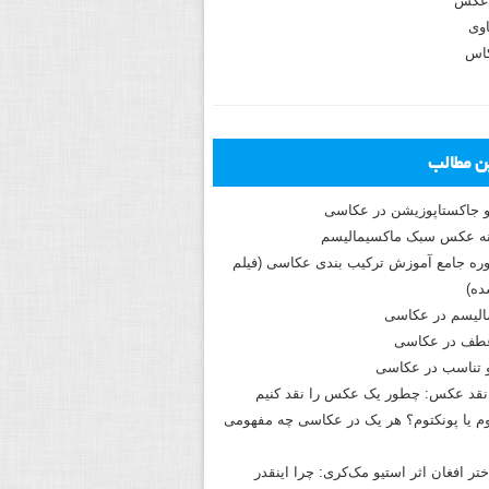
عکس
وی
کاس
ین مطالب
و جاکستا‌پوزیشن در عکاسی
دوره جامع آموزش ترکیب بندی عکاسی (فیلم
ه)
الیسم در عکاسی
طف در عکاسی
و تناسب در عکاسی
نقد عکس: چطور یک عکس را نقد کنیم
م یا پونکتوم؟ هر یک در عکاسی چه مفهومی
ختر افغان اثر استیو مک‌کری: چرا اینقدر