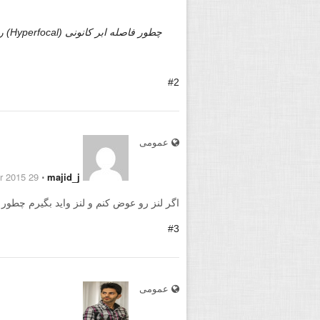
چطور فاصله ابر کانونی (Hyperfocal) را محاسبه کنیم
#2
عمومی
29 November 2015
⋅
majid_j
اگر لنز رو عوض کنم و لنز واید بگیرم چطور 
#3
عمومی