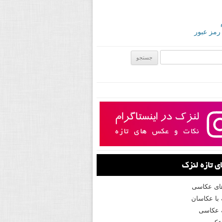
 رمز عبور
ی:
 تازه لنزک
های عکاسی
با عکاسان
 عکاسی