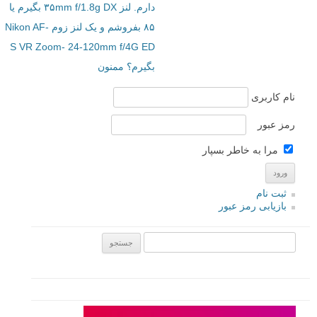
دارم. لنز ۳۵mm f/1.8g DX بگیرم یا
۸۵ بفروشم و یک لنز زوم Nikon AF-
S VR Zoom- 24-120mm f/4G ED
بگیرم؟ ممنون
نام کاربری
رمز عبور
مرا به خاطر بسپار
ثبت نام
بازیابی رمز عبور
جستجو یرای: