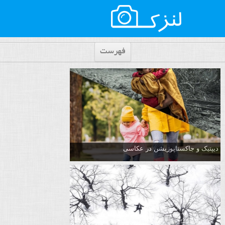
فهرست
دیپتیک و جاکستا‌پوزیشن در عکاسی