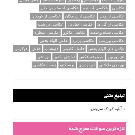
عکاسی
عکاسی آبستره
عکاسی اجسام بی جان
عکاسی از مدل
عکاسی از پرندگان
عکاسی از کودکان
عکاسی از گل ها
عکاسی خیابانی
عکاسی در شب
عکاسی سیاه و سفید
عکاسی ماکرو
عکاسی منظره
عکاسی ورزشی
عکاسی پرتره
عکس الهام بخش
عکس های الهام بخش
فاصله کانونی
فتوشاپ
فلاش
فوکوس
لنز دوربین
مجموعه عکس
نقاشی با نور
نوردهی
نوردهی طولانی
نورپردازی
پرسپکتیو
ژست عکاسی
تبلیغ متنی
آتلیه کودک سروش
تازه ترین سوالات مطرح شده