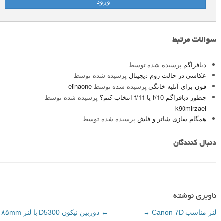
سوالات مرتبط
دیافراگم
پرسیده شده توسط
عکاسی در حالت زوم دیجیتال
پرسیده شده توسط
فون برای آتلیه خانگی
پرسیده شده توسط
elinaone
چطور دیافراگم f/10 یا f/11 انتخاب کنم؟
پرسیده شده توسط
k90mirzaei
همگام سازی شاتر و فلش
پرسیده شده توسط
دنبال کنندگان
ناوبری نوشته
لنز مناسب Canon 7D
→
←
دوربین نیکون D5300 با لنز ۸۵mm