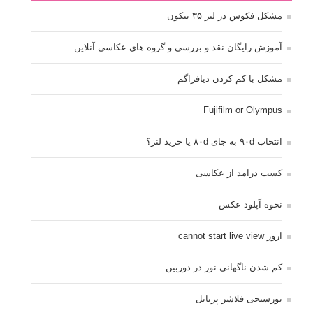
مشکل فکوس در لنز ۳۵ نیکون
آموزش رایگان نقد و بررسی و گروه های عکاسی آنلاین
مشکل با کم کردن دیافراگم
Fujifilm or Olympus
انتخاب ۹۰d به جای ۸۰d یا خرید لنز؟
کسب درامد از عکاسی
نحوه آپلود عکس
ارور cannot start live view
کم شدن ناگهانی نور در دوربین
نورسنجی فلاشر پرتابل