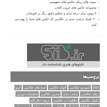
نمونه های زیبای عکس های مفهومی
مجموعه عکس های غروب آفتاب
۳ روش برای درجه بندی و تنظیم دقیق رنگ در فتوشاپ
۲۰ تکنیک ترکیب بندی در عکاسی که عکس های شما را بهتر می
کنند
برچسب‌ها
ISO
آموزش عکاسی
الهام عکاسی
ایده های عکاسی
ایزو
ترفند عکاسی
ترکیب بندی
تمرین عکاسی
تنظیمات دوربین
تکنیک عکاسی
خلاقیت در عکاسی
دریچه دیافراگم
دوربین DSLR
دیافراگم
رفلکتور
سرعت شاتر
عمق میدان