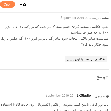
Open
مخفی
پرسیده 29 September 2019
نحوه عکاسی منجمد کردن جسم متحرک در شب که نور کمی دارد با ایزو
۱۰۰ به چه صورت میباشد؟
میبایست شاتر بالایی انتخاب شود,دیافراگم پایین,و ایزو ۱۰۰.اگه عکس تاریک
شود چکار باید کرد؟
عکاسی در شب با ایزو پایین
2
پاسخ
29 September 2019
⋅
EKStudio
عمومی
باید نور کافی تامین کنید. میتونید از فلاش اکسترنال روی حالت HSS استفاده
کنید. در غیر اینصورت راهی وجود نداره.