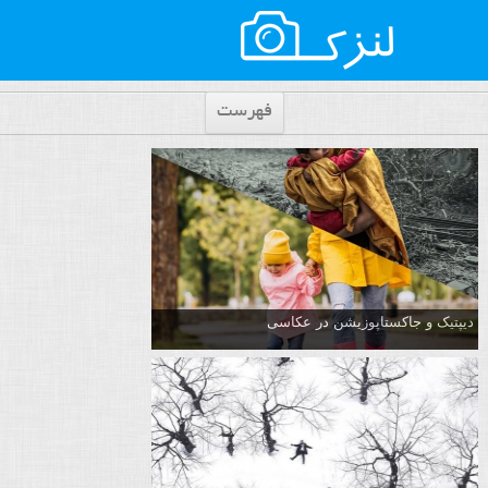
فهرست
دیپتیک و جاکستا‌پوزیشن در عکاسی