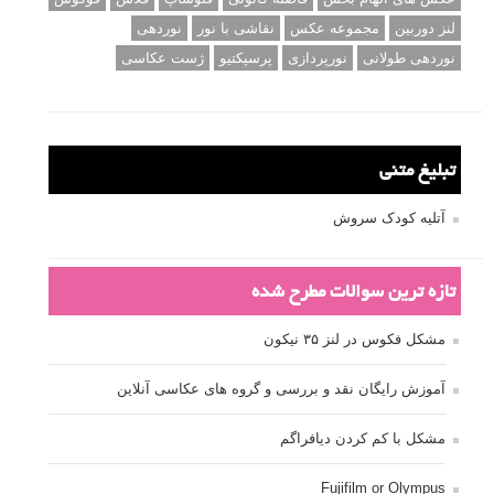
لنز دوربین
مجموعه عکس
نقاشی با نور
نوردهی
نوردهی طولانی
نورپردازی
پرسپکتیو
ژست عکاسی
تبلیغ متنی
آتلیه کودک سروش
تازه ترین سوالات مطرح شده
مشکل فکوس در لنز ۳۵ نیکون
آموزش رایگان نقد و بررسی و گروه های عکاسی آنلاین
مشکل با کم کردن دیافراگم
Fujifilm or Olympus