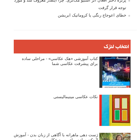
پرتره دختر افغان اثر استیو مک‌کری: چرا اینقدر معروف شد و مورد
توجه قرار گرفت
خطای اعوجاج رنگی یا کروماتیک ابریشن
انتخاب لنزک
کتاب آموزشی «هک عکاسی» - مراحلی ساده
برای پیشرفت عکاسی شما
نکات عکاسی مینیمالیستی
ژست دهی ماهرانه با آگاهی از زبان بدن - آموزش
3 نکته ساده برای بهبود عکاسی پرتره