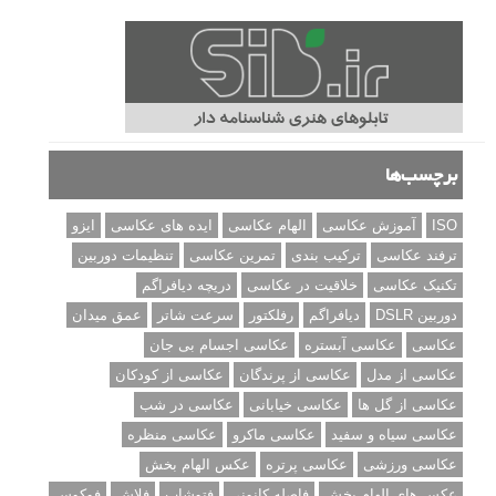
برچسب‌ها
ISO
آموزش عکاسی
الهام عکاسی
ایده های عکاسی
ایزو
ترفند عکاسی
ترکیب بندی
تمرین عکاسی
تنظیمات دوربین
تکنیک عکاسی
خلاقیت در عکاسی
دریچه دیافراگم
دوربین DSLR
دیافراگم
رفلکتور
سرعت شاتر
عمق میدان
عکاسی
عکاسی آبستره
عکاسی اجسام بی جان
عکاسی از مدل
عکاسی از پرندگان
عکاسی از کودکان
عکاسی از گل ها
عکاسی خیابانی
عکاسی در شب
عکاسی سیاه و سفید
عکاسی ماکرو
عکاسی منظره
عکاسی ورزشی
عکاسی پرتره
عکس الهام بخش
عکس های الهام بخش
فاصله کانونی
فتوشاپ
فلاش
فوکوس