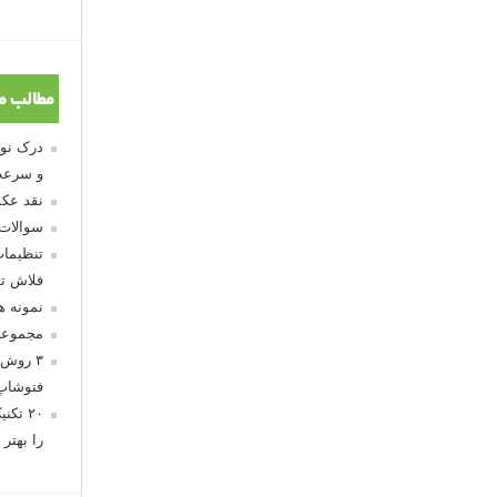
مطالب م
و سرعت
نقد عکس
سوالات
تنظیمات
فلاش تو
نمونه 
مجموعه
۳ روش 
فتوشاپ
۲۰ تک
را بهتر 