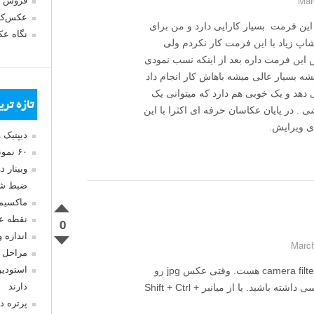
فروش 
عکس‌کا
ا فرمت راو RAW هست این فرمت بسیار کارایی دارد و من برای
نگاه ع
اپ زیاد با این فرمت کار نکردم ولی
ین فرمت داره بعد از اینکه نسب نمودی
ه بسیار عالی میشه باهاش کار انجام داد
هد و یک خوبی هم دارد که میتوانی یک
تازه تر
 در پایان عکاسان حرفه ای اکثرا با این
ی ویرایش.
دیپتیک 
۶۰ نمونه عکس سبک ماکسیمالیسم
وبینار 
ضبط شد
ماکسیم
نقطه ع
0
اندازه 
مراحل 
استودیو
سلام علیکم دوست عزیز اون برنامه camera filter RAW هست. وقتی عکس jpg رو
دارند
باز کردید از منوی filter می‌تونید بهش دسترسی داشته باشید. یا از میانبر Shift + Ctrl +
پرتره د