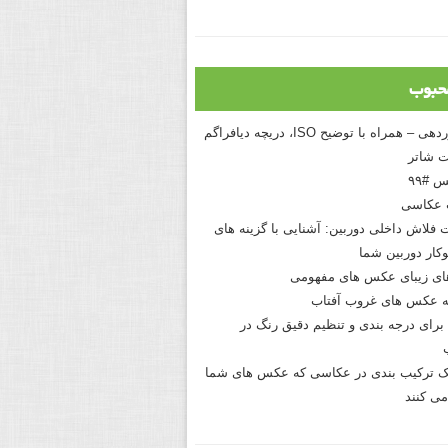
حبوب
درک نوردهی – همراه با توضیح ISO، دریچه دیافراگم
 شاتر
 #۹۹
 عکاسی
 فلاش داخلی دوربین: آشنایی با گزینه های
کار دوربین شما
های زیبای عکس های مفهومی
 عکس های غروب آفتاب
برای درجه بندی و تنظیم دقیق رنگ در
نیک ترکیب بندی در عکاسی که عکس های شما
می کنند