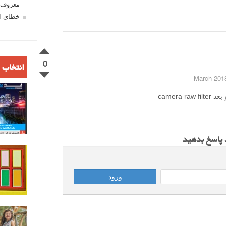
معروف ش
خطای اع
0
انتخاب 
د پاسخ بدهید