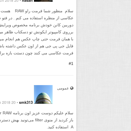
20 March 2018
⋅
hasan
سلام منظور شم
عکاسی از منظره استفاده می کنم . در فتو ش
دوربین کانن خودش برنامه مخصوص ویرایش ا
برروی کامپیوتر ایکونش تو دسکتاب ظاهر میش
با همان فرمت حتی چاپ عکس هم انجام می د
فایل جی پی جی هم از اون عکس داشته باشی .
فرمت عکاسی می کنند چون دستت بازه برا
#1
عمومی
20 March 2018
⋅
smk313
A استفاده کنید.