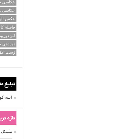
عکاسی سی
عکاسی م
عکس اله
فاصله کان
لنز دوربی
نوردهی ط
ژست عک
تبلیغ م
آتلیه 
تازه تر
مشکل فکوس