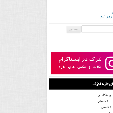
 رمز عبور
ی:
 تازه لنزک
های عکاسی
با عکاسان
 عکاسی