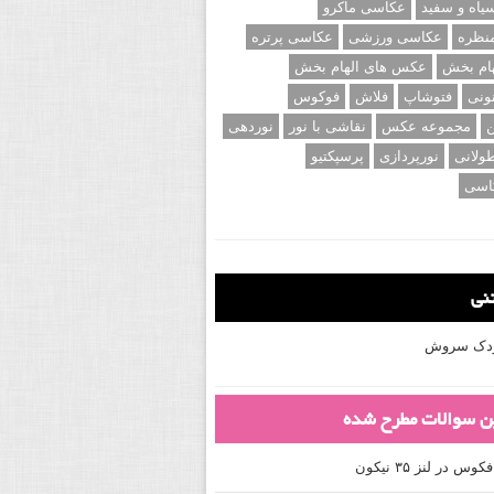
اه و سفید
عکاسی ماکرو
نظره
عکاسی ورزشی
عکاسی پرتره
ام بخش
عکس های الهام بخش
ونی
فتوشاپ
فلاش
فوکوس
ن
مجموعه عکس
نقاشی با نور
نوردهی
ولانی
نورپردازی
پرسپکتیو
اسی
تنی
کودک سروش
ین سوالات مطرح شده
 در لنز ۳۵ نیکون