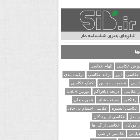
ها
وزش عکاسی
الهام عکاسی
 عکاسی
ایزو
ترفند عکاسی
ترکیب بندی
کاسی
تنظیمات دوربین
تکنیک عکاسی
ر عکاسی
دریچه دیافراگم
دوربین DSLR
رفلکتور
سرعت شاتر
عمق میدان
عکاسی آبستره
عکاسی اجسام بی جان
 مدل
عکاسی از پرندگان
 کودکان
عکاسی از گل ها
ابانی
عکاسی در شب