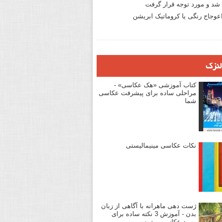
د و مورد توجه قرار گرفت
وجاج رنگی یا کروماتیک ابریشن
لنزک
کتاب آموزشی «هک عکاسی» -
مراحلی ساده برای پیشرفت عکاسی
شما
نکات عکاسی مینیمالیستی
ژست دهی ماهرانه با آگاهی از زبان
بدن - آموزش 3 نکته ساده برای
بهبود عکاسی پرتره