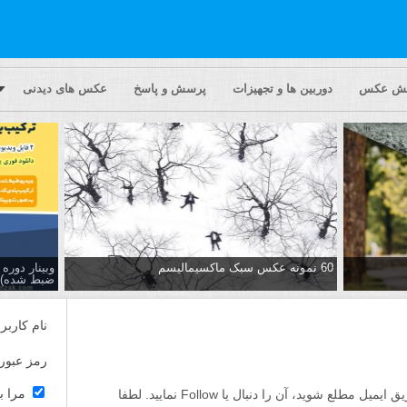
یش عکس
دوربین ها و تجهیزات
پرسش و پاسخ
عکس های دیدنی
60 نمونه عکس سبک ماکسیمالیسم
وبینار دور
ضبط شده)
نام کاربر
رمز عبور
مرا ب
اگر مایلید تا از پاسخ ها به این پرسش از طریق ایمیل مطلع شوید، آن را دنبال یا Follow نمایید. لطفا