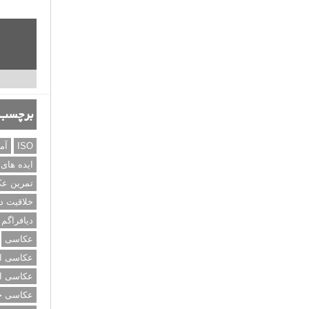
برچسب‌
ISO
آم
ایده های
تمرین ع
خلاقیت د
دیافراگم
عکاسی
عکاسی از
عکاسی از
عکاسی خی