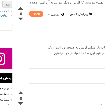
» بنویسید (تا کاربران دیگر بتوانند به آن امتیاز دهند).
ثبت نام
0
ویرایش عکس
Open
عمومی
بازیابی
جستجو یرا
 cr2 عکسو تو فتوشاپ باز میکنم اولش یه صفحه ویرایش رنگ
 میشه ولی وقتی با فرمت jpg باز میکنیم اون صفحه نمیاد از کجا میتونیم
بخش های
پروژه 
مصاحبه 
0
مسابقه