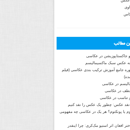
عکس
وی
کاس
ین مطالب
و جاکستا‌پوزیشن در عکاسی
دوره جامع آموزش ترکیب بندی عکاسی (فیلم
ه)
الیسم در عکاسی
طف در عکاسی
و تناسب در عکاسی
نقد عکس: چطور یک عکس را نقد کنیم
م یا پونکتوم؟ هر یک در عکاسی چه مفهومی
ختر افغان اثر استیو مک‌کری: چرا اینقدر