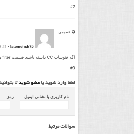
#2
عمومی
21 March 2018
⋅
fatemehsh75
اگه فتوشاپ CC داشته باشید قسمت filter و بعد camera raw filter
#3
لطفا وارد شوید یا
عضو شوید
تا بتوانی
نام کاربری یا نشانی ایمیل
رمز
سوالات مرتبط