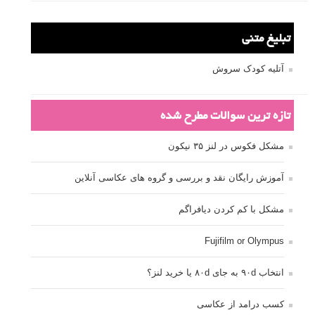
تبلیغ متنی
آتلیه کودک سروش
تازه ترین سوالات مطرح شده
مشکل فکوس در لنز ۳۵ نیکون
آموزش رایگان نقد و بررسی و گروه های عکاسی آنلاین
مشکل با کم کردن دیافراگم
Fujifilm or Olympus
انتخاب ۹۰d به جای ۸۰d یا خرید لنز؟
کسب درامد از عکاسی