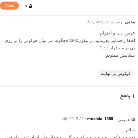
Open
مخفی
پرسیده 21 July 2015
عرض ادب و احترام
لطفا راهنمایی بفرمایید در نیکونd3300چگونه می توان فوکوس را بر روی
بی نهایت قرار داد ؟
پیشاپیش ممنونم
فوکوس بی نهایت
1
پاسخ
23 July 2015
⋅
mostafa_1366
عمومی
سلام
نمیدونم فکوس بینهایت رو برای چه کاری میخواید ولی آسان ترین راه قرار