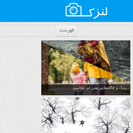
فهرست
دیپتیک و جاکستا‌پوزیشن در عکاسی