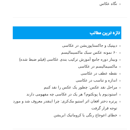
نگاه عکاس
تازه ترین مطالب
دیپتیک و جاکستا‌پوزیشن در عکاسی
۶۰ نمونه عکس سبک ماکسیمالیسم
وبینار دوره جامع آموزش ترکیب بندی عکاسی (فیلم ضبط شده)
ماکسیمالیسم در عکاسی
نقطه عطف در عکاسی
اندازه و تناسب در عکاسی
مراحل نقد عکس: چطور یک عکس را نقد کنیم
استودیوم یا پونکتوم؟ هر یک در عکاسی چه مفهومی دارند
پرتره دختر افغان اثر استیو مک‌کری: چرا اینقدر معروف شد و مورد
توجه قرار گرفت
خطای اعوجاج رنگی یا کروماتیک ابریشن