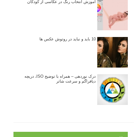
آموزش انتخاب رنگ در عکاسی از کودکان
10 باید و نباید در روتوش عکس ها
درک نوردهی – همراه با توضیح ISO، دریچه
دیافراگم و سرعت شاتر