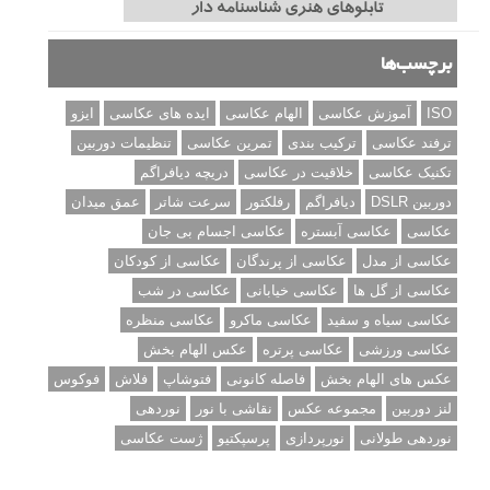
برچسب‌ها
ISO
آموزش عکاسی
الهام عکاسی
ایده های عکاسی
ایزو
ترفند عکاسی
ترکیب بندی
تمرین عکاسی
تنظیمات دوربین
تکنیک عکاسی
خلاقیت در عکاسی
دریچه دیافراگم
دوربین DSLR
دیافراگم
رفلکتور
سرعت شاتر
عمق میدان
عکاسی
عکاسی آبستره
عکاسی اجسام بی جان
عکاسی از مدل
عکاسی از پرندگان
عکاسی از کودکان
عکاسی از گل ها
عکاسی خیابانی
عکاسی در شب
عکاسی سیاه و سفید
عکاسی ماکرو
عکاسی منظره
عکاسی ورزشی
عکاسی پرتره
عکس الهام بخش
عکس های الهام بخش
فاصله کانونی
فتوشاپ
فلاش
فوکوس
لنز دوربین
مجموعه عکس
نقاشی با نور
نوردهی
نوردهی طولانی
نورپردازی
پرسپکتیو
ژست عکاسی