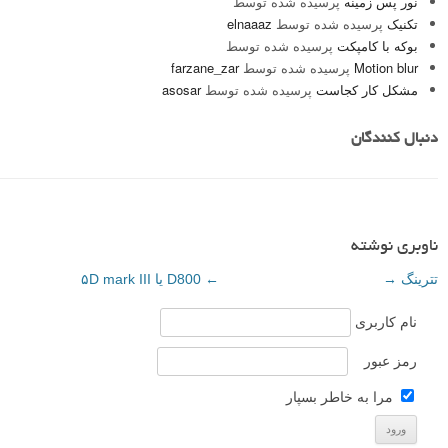
نور پس زمینه
پرسیده شده توسط
تکنیک
پرسیده شده توسط
elnaaaz
بوکه با کامپکت
پرسیده شده توسط
Motion blur
پرسیده شده توسط
farzane_zar
مشکل کار کجاست
پرسیده شده توسط
asosar
دنبال کنندگان
ناوبری نوشته
تترینگ
→
←
D800 یا ۵D mark III
نام کاربری
رمز عبور
مرا به خاطر بسپار