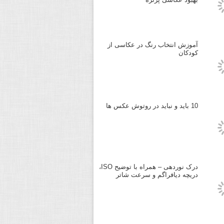
آموزش انتخاب رنگ در عکاسی از
کودکان
10 باید و نباید در روتوش عکس ها
درک نوردهی – همراه با توضیح ISO،
دریچه دیافراگم و سرعت شاتر