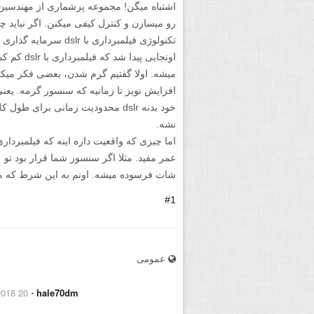
اشتباه میگن! مجموعه پرشماری از مهندسین ال
رو میسازن و کنترل کیفی میکنن. اگر نباید چ
تکنولوژی فیلمبرداری با 
اونجایی پی
میشه. اولا گفتیم گرم شدن، بعضی فکر میکن
افزایش نویز تا زمانیه که سنسور گرمه. یعن
خود بدنه dslr محدودیت زمانی برای
نشه.
اما چیزی که واقعیت داره اینه که فیلمبردا
شات فرسوده میشه. اونم به این شرط که مدا
#1
عمومی
20 January 2018
⋅
hale70dm