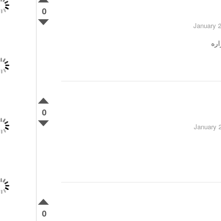
0
اره
0
0