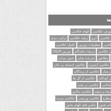
ها
وزش عکاسی
الهام عکاسی
 عکاسی
ایزو
ترفند عکاسی
ترکیب بندی
کاسی
تنظیمات دوربین
تکنیک عکاسی
ر عکاسی
دریچه دیافراگم
دوربین DSLR
رفلکتور
سرعت شاتر
عمق میدان
عکاسی آبستره
عکاسی اجسام بی جان
 مدل
عکاسی از پرندگان
 کودکان
عکاسی از گل ها
ابانی
عکاسی در شب
اه و سفید
عکاسی ماکرو
نظره
عکاسی ورزشی
عکاسی پرتره
ام بخش
عکس های الهام بخش