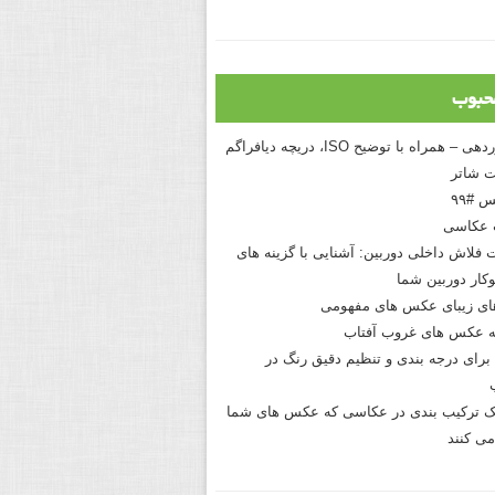
حبوب
درک نوردهی – همراه با توضیح ISO، دریچه دیافراگم
 شاتر
 #۹۹
 عکاسی
 فلاش داخلی دوربین: آشنایی با گزینه های
کار دوربین شما
های زیبای عکس های مفهومی
 عکس های غروب آفتاب
برای درجه بندی و تنظیم دقیق رنگ در
نیک ترکیب بندی در عکاسی که عکس های شما
می کنند