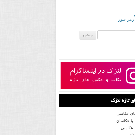
 رمز عبور
ی:
 تازه لنزک
های عکاسی
با عکاسان
 عکاسی