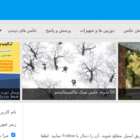
یش عکس
دوربین ها و تجهیزات
پرسش و پاسخ
عکس های دیدنی
60 نمونه عکس سبک ماکسیمالیسم
وبینار دور
ضبط شده)
نام کاربر
رمز عبور
مرا ب
اگر مایلید تا از پاسخ ها به این پرسش از طریق ایمیل مطلع شوید، آن را دنبال یا Follow نمایید. لطفا