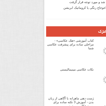
د و مورد توجه قرار گرفت
وجاج رنگی یا کروماتیک ابریشن
لنزک
کتاب آموزشی «هک عکاسی» -
مراحلی ساده برای پیشرفت عکاسی
شما
نکات عکاسی مینیمالیستی
ژست دهی ماهرانه با آگاهی از زبان
بدن - آموزش 3 نکته ساده برای
بهبود عکاسی پرتره