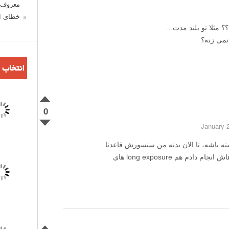
معروف ش
خطای اع
؟ مثلا تو بلند مدت…
نمی زنه؟
انتخاب 
0
ه باشه، تا الان بدنه من سنسورش قاعدتا
باید میسوخت. چون هم فیلمبرداری زیادی باهاش انجام دادم هم long exposure های