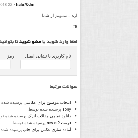
22 January 2018
⋅
hale70dm
اره…ممنونم از شما
#6
لطفا وارد شوید یا
عضو شوید
تا بتوانی
نام کاربری یا نشانی ایمیل
رمز
سوالات مرتبط
انتخاب موضوع برای عکاسی
پرسیده شده 
sony
پرسیده شده توسط
دانلود تمامی مقالات لنزک
پرسیده شده ت
فرمت raw-cr2
پرسیده شده توسط
آماده سازی عکس برای چاپ
پرسیده شده