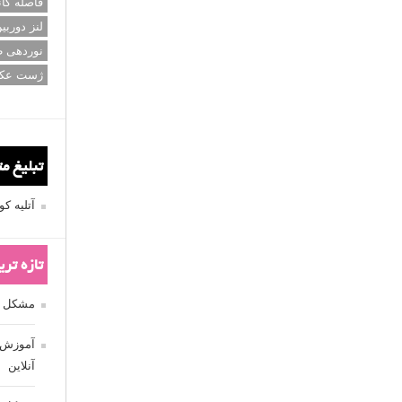
فاصله کان
لنز دوربی
نوردهی ط
ژست عک
تبلیغ م
آتلیه 
تازه تر
مشکل فکوس
آموزش ر
آنلاین