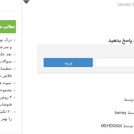
مطالب م
د پاسخ بدهید
و سرعت
نقد عکس
سوالات
تنظیمات
فلاش تو
نمونه 
مجموعه
۳ روش 
توسط
فتوشاپ
۲۰ تک
وسط
barney
را بهتر 
 توسط
MEHDI2020