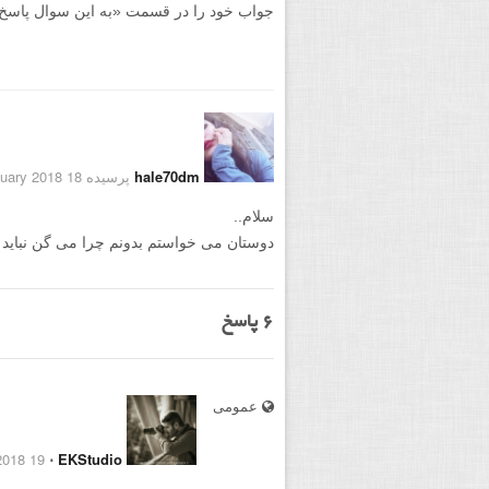
جواب خود را در قسمت «به این سوال پاسخ دهید
hale70dm
پرسیده 18 January 2018
سلام..
دوستان می خواستم بدونم چرا می گن نباید با دوربین DSLR فیلم
6
پاسخ
عمومی
19 January 2018
⋅
EKStudio