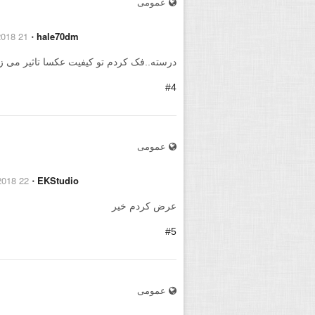
عمومی
21 January 2018
⋅
hale70dm
درسته..فک کردم تو کیفیت عکسا تاثیر می ز
#4
عمومی
22 January 2018
⋅
EKStudio
عرض کردم خیر
#5
عمومی