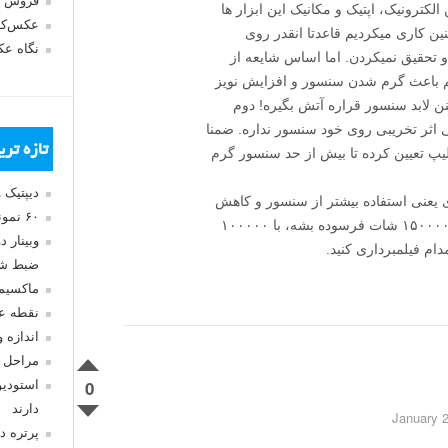
فروش 
کترونیک، اپتیک و مکانیک این ابزار ها
عکس‌کا
نین کاری میکردیم قاعدتا انقدر روی
نگاه ع
dslr سرمایه گذاری و تحقیق نمیکردن. اما اساس شایعه از
دا شد که فیلمبرداری با dslr کم کم باعث گرم شدن سنسور و افزایش نویز
ن لابد سنسور قراره آتش بگیره! دوم
ی اثر تخریبی روی خود سنسور نداره. ضمنا
تازه تر
 طول کلیپ تعیین کرده تا بیش از حد سنسور گرم
دیپتیک 
ری یعنی استفاده بیشتر از سنسور و کاهش
۶۰ نمونه عکس سبک ماکسیمالیسم
عمر مفید. مثلا اگر سنسور شما قرار بود تو ۱۵۰۰۰۰ شات فرسوده بشه، با ۱۰۰۰۰۰
وبینار 
م فیلمبرداری کنید.
ضبط شد
ماکسیم
نقطه ع
اندازه 
مراحل 
0
استودیو
دارند
پرتره د