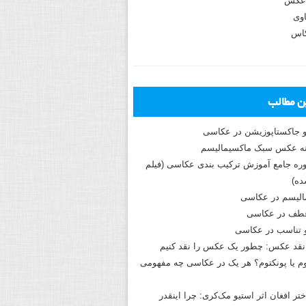
عکس
وی
کاس
ین مطالب
و جاکستا‌پوزیشن در عکاسی
دوره جامع آموزش ترکیب بندی عکاسی (فیلم
ه)
الیسم در عکاسی
طف در عکاسی
و تناسب در عکاسی
نقد عکس: چطور یک عکس را نقد کنیم
م یا پونکتوم؟ هر یک در عکاسی چه مفهومی
ختر افغان اثر استیو مک‌کری: چرا اینقدر