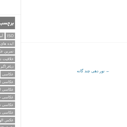
برچسب‌
ISO
آم
ایده های
تمرین ع
خلاقیت د
دیافراگم
←
نور دهی چند گانه
عکاسی
عکاسی از
عکاسی از
عکاسی خی
عکاسی سی
عکاسی م
عکس اله