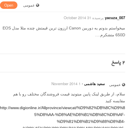
عمومی
Open
yacuza_007
پرسیده 31 October 2014
میخواستم بدونم یه دوربین Canon ارزون ترین قیمتش چنده مثلا مدل EOS
650D متشکرم….
2
پاسخ
سعید هاشمی
⋅
1 November 2014
عمومی
سلام، از طریق لینک پایین میتونید قیمت فروشندگان مختلف رو با هم
مقایسه کنید
http://www.digionline.ir/Allprovince/viewcat/%D9%82%DB%8C%D9%8
5%D8%AA-%D8%AE%D8%B1%DB%8C%D8%AF-
%D9%81%D8%B1%D9%88%D8%B4-