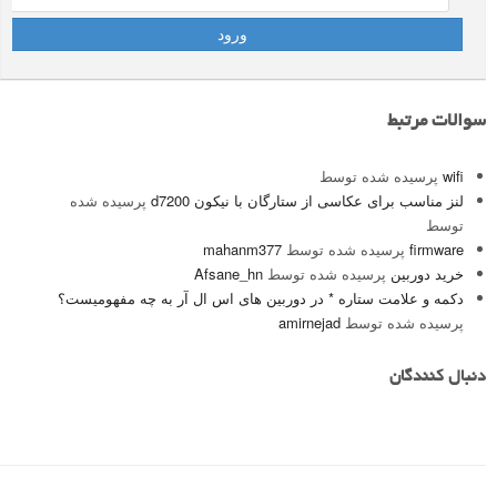
سوالات مرتبط
wifi
پرسیده شده توسط
لنز مناسب برای عکاسی از ستارگان با نیکون d7200
پرسیده شده
توسط
firmware
پرسیده شده توسط
mahanm377
خرید دوربین
پرسیده شده توسط
Afsane_hn
دکمه و علامت ستاره * در دوربین های اس ال آر به چه مفهومیست؟
پرسیده شده توسط
amirnejad
دنبال کنندگان