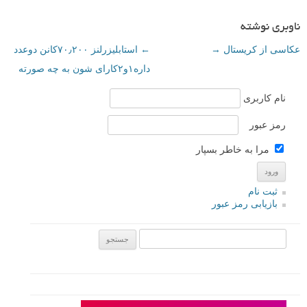
ناوبری نوشته
عکاسی از کریستال
→
←
استابلیزرلنز ۷۰٫۲۰۰کانن دوعدد
داره۱و۲کارای شون به چه صورته
نام کاربری
رمز عبور
مرا به خاطر بسپار
ثبت نام
بازیابی رمز عبور
جستجو یرای: