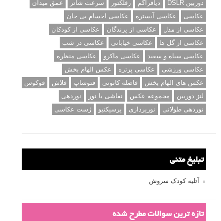
دوربین DSLR
دیافراگم
رفلکتور
سرعت شاتر
عمق میدان
عکاسی
عکاسی آبستره
عکاسی اجسام بی جان
عکاسی از مدل
عکاسی از پرندگان
عکاسی از کودکان
عکاسی از گل ها
عکاسی خیابانی
عکاسی در شب
عکاسی سیاه و سفید
عکاسی ماکرو
عکاسی منظره
عکاسی ورزشی
عکاسی پرتره
عکس الهام بخش
عکس های الهام بخش
فاصله کانونی
فتوشاپ
فلاش
فوکوس
لنز دوربین
مجموعه عکس
نقاشی با نور
نوردهی
نوردهی طولانی
نورپردازی
پرسپکتیو
ژست عکاسی
تبلیغ متنی
آتلیه کودک سروش
تازه ترین سوالات مطرح شده