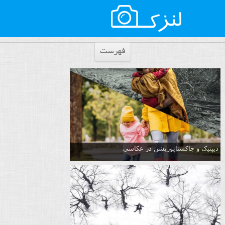
فهرست
دیپتیک و جاکستا‌پوزیشن در عکاسی