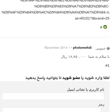
%D8%AF%D9%88%D8%B1%D8%A8%D9%8A%D9%86-
%D8%B9%D9%83%D8%A7%D8%B3%DB%8C-
%D8%AF%D9%8A%D8%AC%D9%8A%D8%AA%D8%A7%D9%84-/c
at=40101?&brand=25
#
1 November 2014
⋅
photomehdi
عمومی
با سلام به شما
۱۸,۸۵۰,۰۰۰
ریال
#1
لطفا وارد شوید یا
عضو شوید
تا بتوانید پاسخ بدهید
نام کاربری یا نشانی ایمیل
رمز