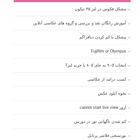
مشکل فکوس در لنز ۳۵ نیکون
آموزش رایگان نقد و بررسی و گروه های عکاسی آنلاین
مشکل با کم کردن دیافراگم
Fujifilm or Olympus
انتخاب ۹۰d به جای ۸۰d یا خرید لنز؟
کسب درامد از عکاسی
نحوه آپلود عکس
ارور cannot start live view
کم شدن ناگهانی نور در دوربین
نورسنجی فلاشر پرتابل