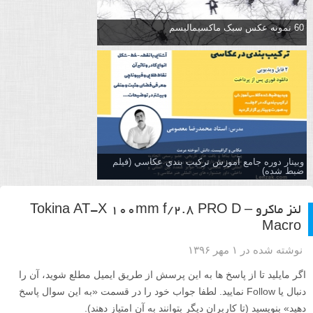
60 نمونه عکس سبک ماکسیمالیسم
وبینار دوره جامع آموزش تركيب بندي عكاسي (فیلم
ضبط شده)
لنز ماکرو – Tokina AT-X 100mm f/2.8 PRO D
Macro
نوشته شده در ۱ مهر ۱۳۹۶
اگر مایلید تا از پاسخ ها به این پرسش از طریق ایمیل مطلع شوید، آن را
دنبال یا Follow نمایید. لطفا جواب خود را در قسمت «به این سوال پاسخ
دهید» بنویسید (تا کاربران دیگر بتوانند به آن امتیاز دهند).