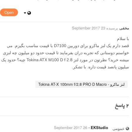
Open
مخفی
پرسیده 23 September 2017
با سلام
قصد دارم یک لنز ماکرو برای دوربین D7100 با قیمت مناسب بگیرم. می
خواستم دوستانی که تجربه دران بفرمایند تا قیمت حدود دو میلیون چه لنزی
میشه خرید؟ نظرتون در مورد لنز Tokina ATX M100 D f 2.8 چیه؟ حدود یک
میلیون پانصد قیمت داره. با تشکر.
لنز ماکرو - Tokina AT-X 100mm f/2.8 PRO D Macro
2
پاسخ
26 September 2017
⋅
EKStudio
عمومی