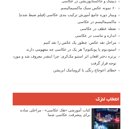
دیپتیک و جاکستا‌پوزیشن در عکاسی
۶۰ نمونه عکس سبک ماکسیمالیسم
وبینار دوره جامع آموزش ترکیب بندی عکاسی (فیلم ضبط شده)
ماکسیمالیسم در عکاسی
نقطه عطف در عکاسی
اندازه و تناسب در عکاسی
مراحل نقد عکس: چطور یک عکس را نقد کنیم
استودیوم یا پونکتوم؟ هر یک در عکاسی چه مفهومی دارند
پرتره دختر افغان اثر استیو مک‌کری: چرا اینقدر معروف شد و مورد
توجه قرار گرفت
خطای اعوجاج رنگی یا کروماتیک ابریشن
انتخاب لنزک
کتاب آموزشی «هک عکاسی» - مراحلی ساده
برای پیشرفت عکاسی شما