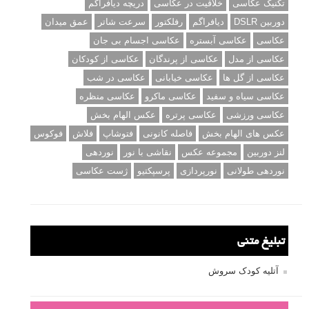
تکنیک عکاسی
خلاقیت در عکاسی
دریچه دیافراگم
دوربین DSLR
دیافراگم
رفلکتور
سرعت شاتر
عمق میدان
عکاسی
عکاسی آبستره
عکاسی اجسام بی جان
عکاسی از مدل
عکاسی از پرندگان
عکاسی از کودکان
عکاسی از گل ها
عکاسی خیابانی
عکاسی در شب
عکاسی سیاه و سفید
عکاسی ماکرو
عکاسی منظره
عکاسی ورزشی
عکاسی پرتره
عکس الهام بخش
عکس های الهام بخش
فاصله کانونی
فتوشاپ
فلاش
فوکوس
لنز دوربین
مجموعه عکس
نقاشی با نور
نوردهی
نوردهی طولانی
نورپردازی
پرسپکتیو
ژست عکاسی
تبلیغ متنی
آتلیه کودک سروش