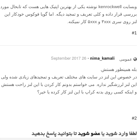
وبسایت kenrockwell نوشته یکی از بهترین اپتیک هایی هست که تابحال مورد
بررسی قرار داده و کلی تعریف و تمجید دیگه. اما گویا فوکوس خودکار این
لنز روی سری ۳xxx و ۵xxx کار نمیکنه.
#1
26 September 2017
⋅
nima_kamali
عمومی
بله همینطور هستش.
در خصوص این لنز در سایت های مختلف تعریف و تمجیدهای زیادی شده ولی
این لنز لرزشگیر نداره. می خواستم بدونم کار کردن با این لنز راحت هستش
و اینکه کسی روی بدنه کراپ با این لنز کار کرده یا خیر؟
#2
لطفا وارد شوید یا
عضو شوید
تا بتوانید پاسخ بدهید