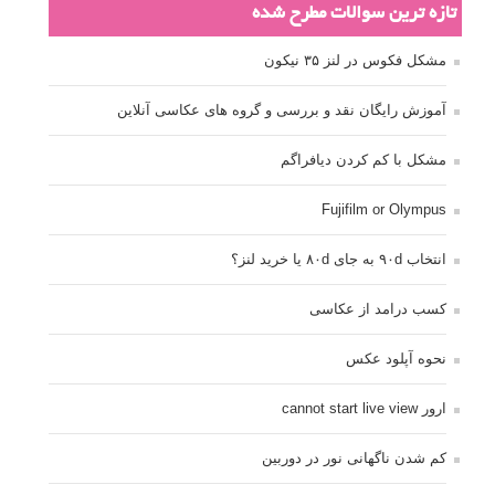
تازه ترین سوالات مطرح شده
مشکل فکوس در لنز ۳۵ نیکون
آموزش رایگان نقد و بررسی و گروه های عکاسی آنلاین
مشکل با کم کردن دیافراگم
Fujifilm or Olympus
انتخاب ۹۰d به جای ۸۰d یا خرید لنز؟
کسب درامد از عکاسی
نحوه آپلود عکس
ارور cannot start live view
کم شدن ناگهانی نور در دوربین