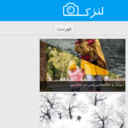
فهرست
دیپتیک و جاکستا‌پوزیشن در عکاسی