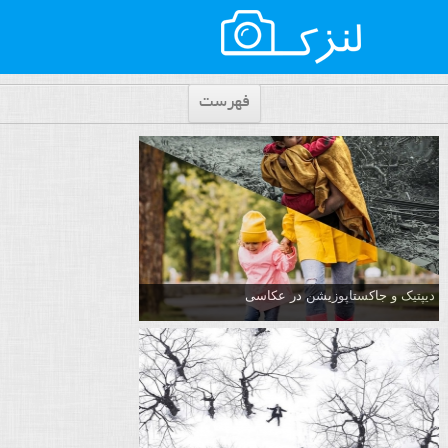
فهرست
دیپتیک و جاکستا‌پوزیشن در عکاسی