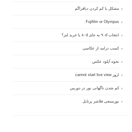
مشکل با کم کردن دیافراگم
Fujifilm or Olympus
انتخاب ۹۰d به جای ۸۰d یا خرید لنز؟
کسب درامد از عکاسی
نحوه آپلود عکس
ارور cannot start live view
کم شدن ناگهانی نور در دوربین
نورسنجی فلاشر پرتابل
کپی رایت © 2014 - 2021 لنزک - ذکر مطالب لنزک در رسانه های چاپی مستلزم کسب