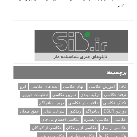
کنند
برچسب‌ها
ISO
آموزش عکاسی
الهام عکاسی
ایده های عکاسی
ایزو
ترفند عکاسی
ترکیب بندی
تمرین عکاسی
تنظیمات دوربین
تکنیک عکاسی
خلاقیت در عکاسی
دریچه دیافراگم
دوربین DSLR
دیافراگم
رفلکتور
سرعت شاتر
عمق میدان
عکاسی
عکاسی آبستره
عکاسی اجسام بی جان
عکاسی از مدل
عکاسی از پرندگان
عکاسی از کودکان
عکاسی از گل ها
عکاسی خیابانی
عکاسی در شب