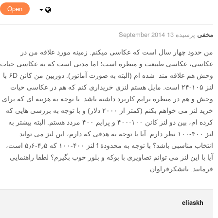
Open
مخفی
پرسیده 13 September 2014
من حدود چهار سال است که عکاسی میکنم. زمینه مورد علاقه من در
عکاسی، عکاسی طبیعت و منظره است؛ اما مدتی است که به عکاسی حیات
وحش هم علاقه مند شده ام (البته به صورت آماتور). دوربین من کانن ۶D با
لنز ۱۰۵-۲۴ است. مایل هستم لنزی خریداری کنم که هم در عکاسی حیات
وحش و هم در منظره برایم کاربرد داشته باشد. با توجه به هزینه ای که برای
خرید لنز می خواهم بکنم (کمتر از ۲۰۰۰ دلار) و با توجه به بررسی هایی که
کرده ام، بین دو لنز کانن ۱۰۰-۴۰۰ و پرایم ۴۰۰ مردد هستم. البته بیشتر به
لنز ۴۰۰-۱۰۰ نظر دارم. آیا با توجه به هدفی که دارم، این لنز می تواند
انتخاب مناسبی باشد؟ با توجه به محدودة f لنز ۴۰۰-۱۰۰ که ۴٫۵-۵٫۶ است،
آیا با این لنز می توانم تصاویری با بوکه و بلور خوب بگیرم؟ لطفا راهنمایی
فرمایید. باتشکرفراوان
eliaskh