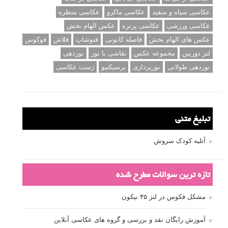
عکاسی سیاه و سفید
عکاسی ماکرو
عکاسی منظره
عکاسی ورزشی
عکاسی پرتره
عکس الهام بخش
عکس های الهام بخش
فاصله کانونی
فتوشاپ
فلاش
فوکوس
لنز دوربین
مجموعه عکس
نقاشی با نور
نوردهی
نوردهی طولانی
نورپردازی
پرسپکتیو
ژست عکاسی
تبلیغ متنی
آتلیه کودک سروش
تازه ترین سوالات مطرح شده
مشکل فکوس در لنز ۳۵ نیکون
آموزش رایگان نقد و بررسی و گروه های عکاسی آنلاین