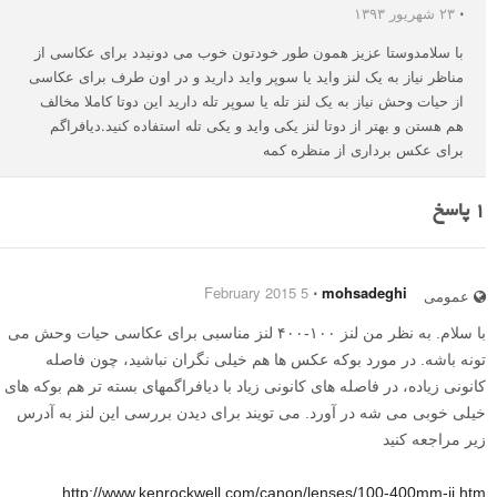
⋅
۲۳ شهریور ۱۳۹۳
با سلامدوستا عزیز همون طور خودتون خوب می دونیدد برای عکاسی از
مناظر نیاز به یک لنز واید یا سوپر واید دارید و در اون طرف برای عکاسی
از حیات وحش نیاز به یک لنز تله یا سوپر تله دارید این دوتا کاملا مخالف
هم هستن و بهتر از دوتا لنز یکی واید و یکی تله استفاده کنید.دیافراگم
برای عکس برداری از منظره کمه
1
پاسخ
5 February 2015
⋅
mohsadeghi
عمومی
با سلام. به نظر من لنز ۱۰۰-۴۰۰ لنز مناسبی برای عکاسی حیات وحش می
تونه باشه. در مورد بوکه عکس ها هم خیلی نگران نباشید، چون فاصله
کانونی زیاده، در فاصله های کانونی زیاد با دیافراگمهای بسته تر هم بوکه های
خیلی خوبی می شه در آورد. می تویند برای دیدن بررسی این لنز به آدرس
زیر مراجعه کنید
http://www.kenrockwell.com/canon/lenses/100-400mm-ii.htm