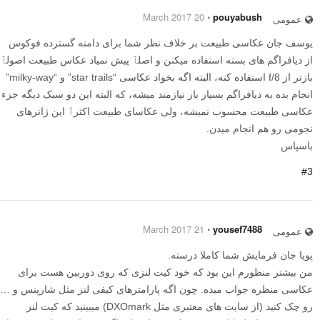
20 March 2017
⋅
pouyabush
عمومی
یوسف جان عکاسی طبیعت بر خلاف نظر شما برای دامنه گسترده فوکوس
از دیافراگم های بسته استفاده میکنن و اصلٱ پیش نمیاد عکاس طبیعت اصولٱ
بازتر از f/8 استفاده کنه، البته اگه بخواد عکاسی “star trails” و “milky-way”
انجام بده به دیافراگم بسیار باز نیازمند میشه، که البته این دو سبک دیگه جزء
عکاسی طبیعت محسوب نمیشه، ولی عکاسای طبیعت اکثرٱ این ژانرهای
نجومی رو هم انجام میدن.
باسپاس
#3
21 March 2017
⋅
yousef7488
عمومی
پویا جان فرمایش شما کاملا درسته.
من بیشتر منظورم این بود که خود کیت لنزی که روی دوربین هست برای
عکاسی منظره جواب میده. چون اگه پارامترهای کیفی لنز مثل شارپنس و …
رو چک کنید (از سایت های معتبری مثل DXOmark) میبینید که کیت لنز