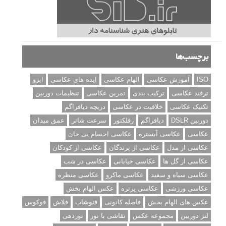
برچسب‌ها
ISO
آموزش عکاسی
الهام عکاسی
ایده های عکاسی
ایزو
ترفند عکاسی
ترکیب بندی
تمرین عکاسی
تنظیمات دوربین
تکنیک عکاسی
خلاقیت در عکاسی
دریچه دیافراگم
دوربین DSLR
دیافراگم
رفلکتور
سرعت شاتر
عمق میدان
عکاسی
عکاسی آبستره
عکاسی اجسام بی جان
عکاسی از مدل
عکاسی از پرندگان
عکاسی از کودکان
عکاسی از گل ها
عکاسی خیابانی
عکاسی در شب
عکاسی سیاه و سفید
عکاسی ماکرو
عکاسی منظره
عکاسی ورزشی
عکاسی پرتره
عکس الهام بخش
عکس های الهام بخش
فاصله کانونی
فتوشاپ
فلاش
فوکوس
لنز دوربین
مجموعه عکس
نقاشی با نور
نوردهی