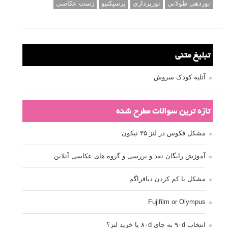
نوردهی طولانی
نورپردازی
پرسپکتیو
ژست عکاسی
تبلیغ متنی
آتلیه کودک سروش
تازه ترین سوالات مطرح شده
مشکل فکوس در لنز ۳۵ نیکون
آموزش رایگان نقد و بررسی و گروه های عکاسی آنلاین
مشکل با کم کردن دیافراگم
Fujifilm or Olympus
انتخاب ۹۰d به جای ۸۰d یا خرید لنز؟