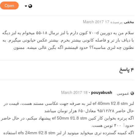
Open
مخفی
پرسیده 17 March 2017
سلام من یه دوربین ۷۰۰d کنون دارم با لنز نرمال ۱۸-۵۵ میخوام یه لنز دیگه
با دیاف باز تر و فاصله کانونی بیشتر بخرم. بیشتر عکس خیابونی میگیرم. به
نظتون چه لنزی مناسبه؟؟ حدود قیمتشم اگه بگین عالی میشه. ممنون
4
پاسخ
18 March 2017
⋅
pouyabush
عمومی
لنز ef 40mm f/2.8 stm لنز به صرفه جهت عکاسی مستند هست، قیمت در
حال حاضر ۹۵/۱۲/۲۸ معادل۶۵۰ هزار تومان میباشد
اگه پرتره بخواین کار کنین ef 50mm f/1.8 stm پیشنهاد میکنم، در حال حاضر
حدودٱ ۴۰۰ تومن هست.
اگه کمینه گسترده تری میخواید میتونید از لنز efs 24mm f/2.8 stm استفاده