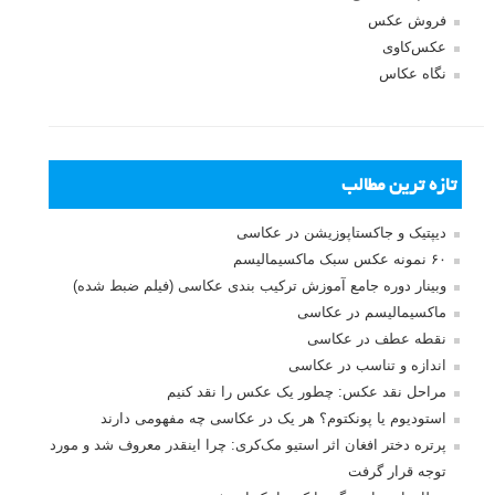
فروش عکس
عکس‌کاوی
نگاه عکاس
تازه ترین مطالب
دیپتیک و جاکستا‌پوزیشن در عکاسی
۶۰ نمونه عکس سبک ماکسیمالیسم
وبینار دوره جامع آموزش ترکیب بندی عکاسی (فیلم ضبط شده)
ماکسیمالیسم در عکاسی
نقطه عطف در عکاسی
اندازه و تناسب در عکاسی
مراحل نقد عکس: چطور یک عکس را نقد کنیم
استودیوم یا پونکتوم؟ هر یک در عکاسی چه مفهومی دارند
پرتره دختر افغان اثر استیو مک‌کری: چرا اینقدر معروف شد و مورد
توجه قرار گرفت