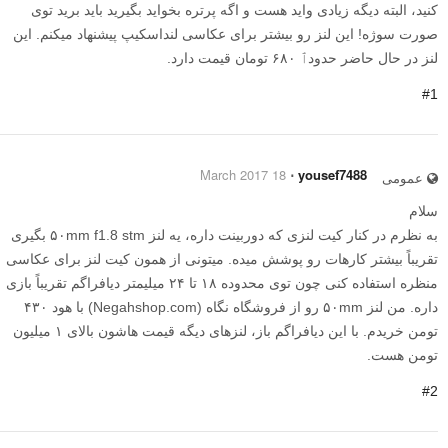
کنید، البته دیگه زیادی واید هست و اگه پرتره بخواید بگیرید باید برید توی
صورت سوژه! این لنز رو بیشتر برای عکاسی لنداسکیپ پیشنهاد میکنم. این
لنز در حال حاضر حدودٱ ۶۸۰ تومان قیمت دارد.
#1
18 March 2017
⋅
yousef7488
عمومی
سلام
به نظرم در کنار کیت لنزی که دوربینت داره، یه لنز ۵۰mm f1.8 stm بگیری
تقریباً بیشتر کارهات رو پوشش میده. میتونی از همون کیت لنز برای عکاسی
منظره استفاده کنی چون توی محدوده ۱۸ تا ۲۴ میلیمتر دیافراگم تقریباً بازی
داره. من لنز ۵۰mm رو از فروشگاه نگاه (Negahshop.com) با هود ۴۳۰
تومن خریدم. با این دیافراگم باز، لنزهای دیگه قیمت هاشون بالای ۱ میلیون
تومن هست.
#2