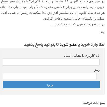
دوربین توی فاصله کانونی ۱۸ میلیمتر و از دیافراگم ۳٫۵ تا ۱۱ شارپنس بسیار
خوبی داره. واسه همین برای عکاسی منظره کاملاً جواب میده. ولی متاسفانه
هرچه فاصله کانونی تا ۵۵ میلیمتر افزایش پیدا میکنه شارپنس به شدت افت
میکنه و عکسهای جالبی نمیشه باهاش گرفت.
در هر صورت ممنون که اصلاح کردید….
#4
لطفا وارد شوید یا
عضو شوید
تا بتوانید پاسخ بدهید
نام کاربری یا نشانی ایمیل
رمز
سوالات مرتبط